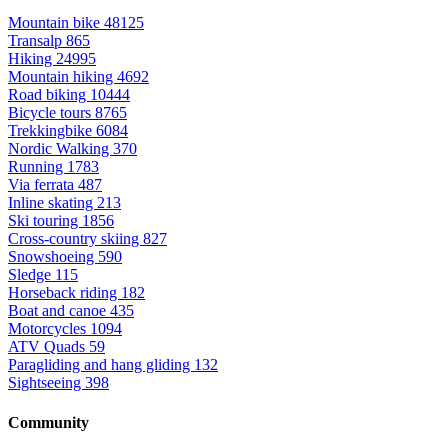
Mountain bike
48125
Transalp
865
Hiking
24995
Mountain hiking
4692
Road biking
10444
Bicycle tours
8765
Trekkingbike
6084
Nordic Walking
370
Running
1783
Via ferrata
487
Inline skating
213
Ski touring
1856
Cross-country skiing
827
Snowshoeing
590
Sledge
115
Horseback riding
182
Boat and canoe
435
Motorcycles
1094
ATV Quads
59
Paragliding and hang gliding
132
Sightseeing
398
Community