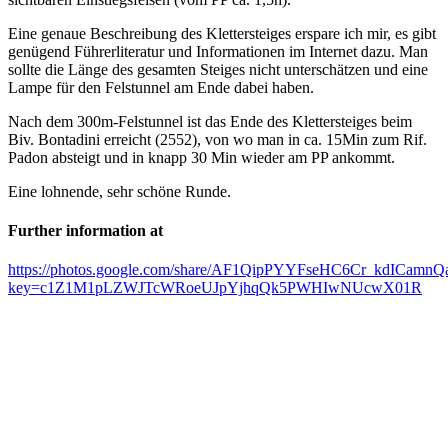
Eine genaue Beschreibung des Klettersteiges erspare ich mir, es gibt
genügend Führerliteratur und Informationen im Internet dazu. Man
sollte die Länge des gesamten Steiges nicht unterschätzen und eine
Lampe für den Felstunnel am Ende dabei haben.
Nach dem 300m-Felstunnel ist das Ende des Klettersteiges beim
Biv. Bontadini erreicht (2552), von wo man in ca. 15Min zum Rif.
Padon absteigt und in knapp 30 Min wieder am PP ankommt.
Eine lohnende, sehr schöne Runde.
Further information at
https://photos.google.com/share/AF1QipPYYFseHC6Cr_kdICa
key=c1Z1M1pLZWJTcWRoeUJpYjhqQk5PWHIwNUcwX01R