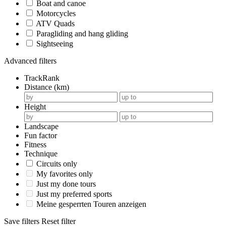
Boat and canoe
Motorcycles
ATV Quads
Paragliding and hang gliding
Sightseeing
Advanced filters
TrackRank
Distance (km)
Height
Landscape
Fun factor
Fitness
Technique
Circuits only
My favorites only
Just my done tours
Just my preferred sports
Meine gesperrten Touren anzeigen
Save filters
Reset filter