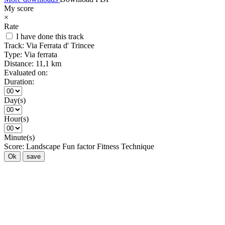
My score
×
Rate
I have done this track
Track:
Via Ferrata d' Trincee
Type:
Via ferrata
Distance:
11,1 km
Evaluated on:
Duration:
Day(s)
Hour(s)
Minute(s)
Score:
Landscape
Fun factor
Fitness
Technique
Ok
save