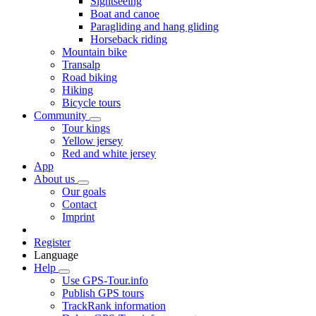
Sightseeing
Boat and canoe
Paragliding and hang gliding
Horseback riding
Mountain bike
Transalp
Road biking
Hiking
Bicycle tours
Community
Tour kings
Yellow jersey
Red and white jersey
App
About us
Our goals
Contact
Imprint
Register
Language
Help
Use GPS-Tour.info
Publish GPS tours
TrackRank information