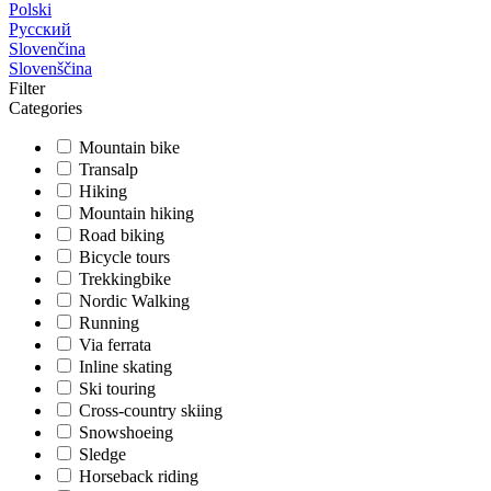
Polski
Русский
Slovenčina
Slovenščina
Filter
Categories
Mountain bike
Transalp
Hiking
Mountain hiking
Road biking
Bicycle tours
Trekkingbike
Nordic Walking
Running
Via ferrata
Inline skating
Ski touring
Cross-country skiing
Snowshoeing
Sledge
Horseback riding