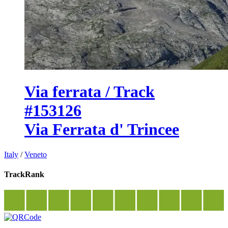
Via ferrata / Track
#153126
Via Ferrata d' Trincee
Italy
/
Veneto
TrackRank