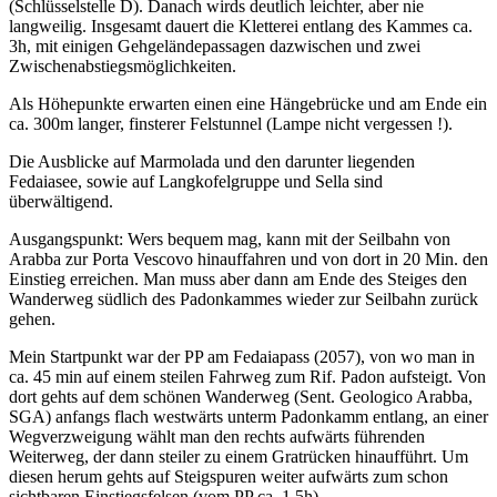
(Schlüsselstelle D). Danach wirds deutlich leichter, aber nie
langweilig. Insgesamt dauert die Kletterei entlang des Kammes ca.
3h, mit einigen Gehgeländepassagen dazwischen und zwei
Zwischenabstiegsmöglichkeiten.
Als Höhepunkte erwarten einen eine Hängebrücke und am Ende ein
ca. 300m langer, finsterer Felstunnel (Lampe nicht vergessen !).
Die Ausblicke auf Marmolada und den darunter liegenden
Fedaiasee, sowie auf Langkofelgruppe und Sella sind
überwältigend.
Ausgangspunkt: Wers bequem mag, kann mit der Seilbahn von
Arabba zur Porta Vescovo hinauffahren und von dort in 20 Min. den
Einstieg erreichen. Man muss aber dann am Ende des Steiges den
Wanderweg südlich des Padonkammes wieder zur Seilbahn zurück
gehen.
Mein Startpunkt war der PP am Fedaiapass (2057), von wo man in
ca. 45 min auf einem steilen Fahrweg zum Rif. Padon aufsteigt. Von
dort gehts auf dem schönen Wanderweg (Sent. Geologico Arabba,
SGA) anfangs flach westwärts unterm Padonkamm entlang, an einer
Wegverzweigung wählt man den rechts aufwärts führenden
Weiterweg, der dann steiler zu einem Gratrücken hinaufführt. Um
diesen herum gehts auf Steigspuren weiter aufwärts zum schon
sichtbaren Einstiegsfelsen (vom PP ca. 1,5h).