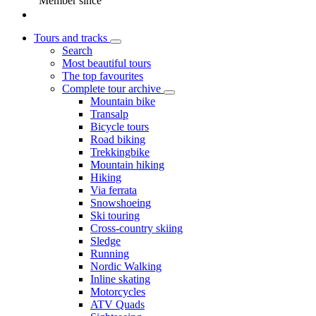
Member since
Tours and tracks
Search
Most beautiful tours
The top favourites
Complete tour archive
Mountain bike
Transalp
Bicycle tours
Road biking
Trekkingbike
Mountain hiking
Hiking
Via ferrata
Snowshoeing
Ski touring
Cross-country skiing
Sledge
Running
Nordic Walking
Inline skating
Motorcycles
ATV Quads