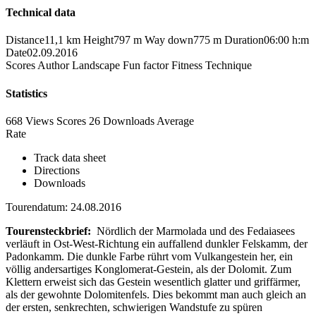
Technical data
Distance
11,1 km
Height
797 m
Way down
775 m
Duration
06:00 h:m
Date
02.09.2016
Scores
Author
Landscape
Fun factor
Fitness
Technique
Statistics
668 Views
Scores
26 Downloads
Average
Rate
Track data sheet
Directions
Downloads
Tourendatum: 24.08.2016
Tourensteckbrief:
Nördlich der Marmolada und des Fedaiasees
verläuft in Ost-West-Richtung ein auffallend dunkler Felskamm, der
Padonkamm. Die dunkle Farbe rührt vom Vulkangestein her, ein
völlig andersartiges Konglomerat-Gestein, als der Dolomit. Zum
Klettern erweist sich das Gestein wesentlich glatter und griffärmer,
als der gewohnte Dolomitenfels. Dies bekommt man auch gleich an
der ersten, senkrechten, schwierigen Wandstufe zu spüren