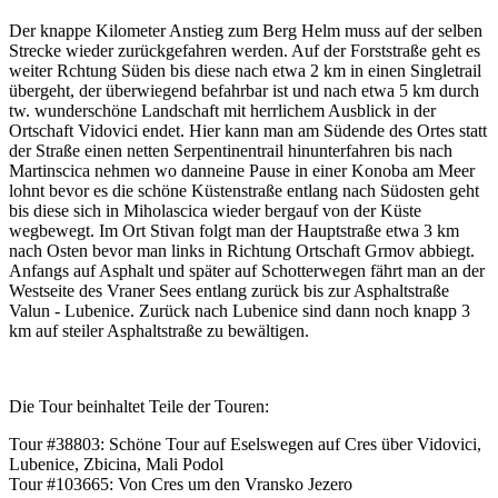
Der knappe Kilometer Anstieg zum Berg Helm muss auf der selben
Strecke wieder zurückgefahren werden. Auf der Forststraße geht es
weiter Rchtung Süden bis diese nach etwa 2 km in einen Singletrail
übergeht, der überwiegend befahrbar ist und nach etwa 5 km durch
tw. wunderschöne Landschaft mit herrlichem Ausblick in der
Ortschaft Vidovici endet. Hier kann man am Südende des Ortes statt
der Straße einen netten Serpentinentrail hinunterfahren bis nach
Martinscica nehmen wo danneine Pause in einer Konoba am Meer
lohnt bevor es die schöne Küstenstraße entlang nach Südosten geht
bis diese sich in Miholascica wieder bergauf von der Küste
wegbewegt. Im Ort Stivan folgt man der Hauptstraße etwa 3 km
nach Osten bevor man links in Richtung Ortschaft Grmov abbiegt.
Anfangs auf Asphalt und später auf Schotterwegen fährt man an der
Westseite des Vraner Sees entlang zurück bis zur Asphaltstraße
Valun - Lubenice. Zurück nach Lubenice sind dann noch knapp 3
km auf steiler Asphaltstraße zu bewältigen.
Die Tour beinhaltet Teile der Touren:
Tour #38803: Schöne Tour auf Eselswegen auf Cres über Vidovici,
Lubenice, Zbicina, Mali Podol
Tour #103665: Von Cres um den Vransko Jezero