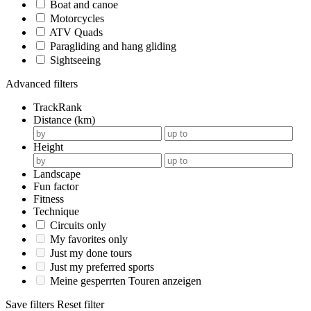
Boat and canoe
Motorcycles
ATV Quads
Paragliding and hang gliding
Sightseeing
Advanced filters
TrackRank
Distance (km)
Height
Landscape
Fun factor
Fitness
Technique
Circuits only
My favorites only
Just my done tours
Just my preferred sports
Meine gesperrten Touren anzeigen
Save filters
Reset filter