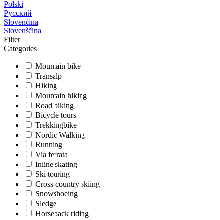
Polski
Русский
Slovenčina
Slovenščina
Filter
Categories
Mountain bike
Transalp
Hiking
Mountain hiking
Road biking
Bicycle tours
Trekkingbike
Nordic Walking
Running
Via ferrata
Inline skating
Ski touring
Cross-country skiing
Snowshoeing
Sledge
Horseback riding