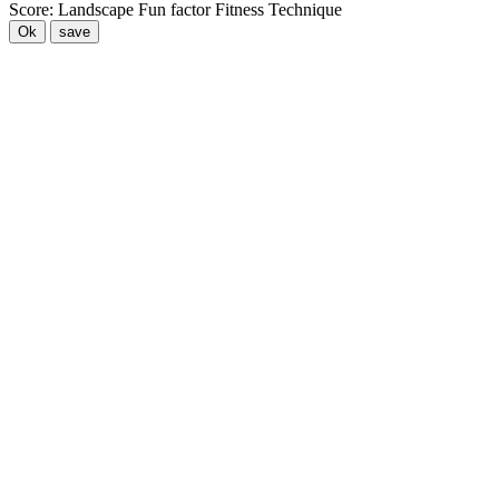
Score:
Landscape
Fun factor
Fitness
Technique
Ok
save