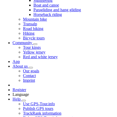
Sightseeing
Boat and canoe
Paragliding and hang gliding
Horseback riding
Mountain bike
Transalp
Road biking
Hiking
Bicycle tours
Community
Tour kings
Yellow jersey
Red and white jersey
App
About us
Our goals
Contact
Imprint
Register
Language
Help
Use GPS-Tour.info
Publish GPS tours
TrackRank information