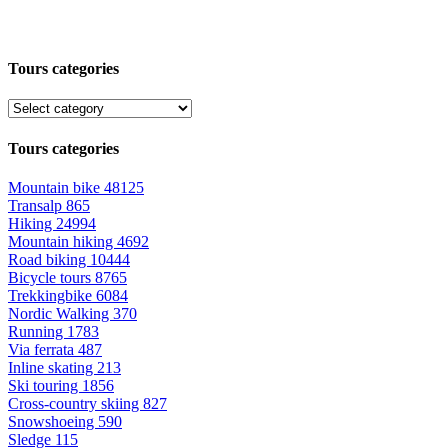
Tours categories
Tours categories
Mountain bike
48125
Transalp
865
Hiking
24994
Mountain hiking
4692
Road biking
10444
Bicycle tours
8765
Trekkingbike
6084
Nordic Walking
370
Running
1783
Via ferrata
487
Inline skating
213
Ski touring
1856
Cross-country skiing
827
Snowshoeing
590
Sledge
115