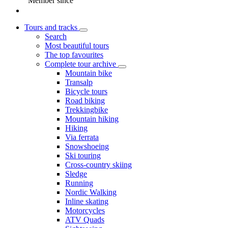
Member since
Tours and tracks
Search
Most beautiful tours
The top favourites
Complete tour archive
Mountain bike
Transalp
Bicycle tours
Road biking
Trekkingbike
Mountain hiking
Hiking
Via ferrata
Snowshoeing
Ski touring
Cross-country skiing
Sledge
Running
Nordic Walking
Inline skating
Motorcycles
ATV Quads