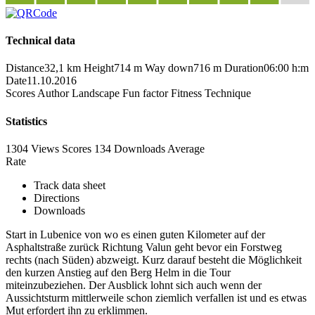
Technical data
Distance
32,1 km
Height
714 m
Way down
716 m
Duration
06:00 h:m
Date
11.10.2016
Scores
Author
Landscape
Fun factor
Fitness
Technique
Statistics
1304 Views
Scores
134 Downloads
Average
Rate
Track data sheet
Directions
Downloads
Start in Lubenice von wo es einen guten Kilometer auf der
Asphaltstraße zurück Richtung Valun geht bevor ein Forstweg
rechts (nach Süden) abzweigt. Kurz darauf besteht die Möglichkeit
den kurzen Anstieg auf den Berg Helm in die Tour
miteinzubeziehen. Der Ausblick lohnt sich auch wenn der
Aussichtsturm mittlerweile schon ziemlich verfallen ist und es etwas
Mut erfordert ihn zu erklimmen.