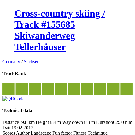
Cross-country skiing /
Track #155685
Skiwanderweg
Tellerhäuser
Germany
/
Sachsen
TrackRank
Technical data
Distance
19,8 km
Height
384 m
Way down
343 m
Duration
02:30 h:m
Date
19.02.2017
Scores
Author
Landscape
Fun factor
Fitness
Technique