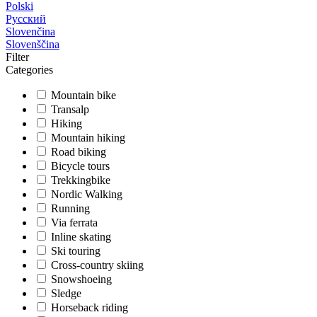
Polski
Русский
Slovenčina
Slovenščina
Filter
Categories
Mountain bike
Transalp
Hiking
Mountain hiking
Road biking
Bicycle tours
Trekkingbike
Nordic Walking
Running
Via ferrata
Inline skating
Ski touring
Cross-country skiing
Snowshoeing
Sledge
Horseback riding