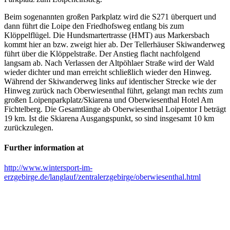
Beim sogenannten großen Parkplatz wird die S271 überquert und
dann führt die Loipe den Friedhofsweg entlang bis zum
Klöppelflügel. Die Hundsmartertrasse (HMT) aus Markersbach
kommt hier an bzw. zweigt hier ab. Der Tellerhäuser Skiwanderweg
führt über die Klöppelstraße. Der Anstieg flacht nachfolgend
langsam ab. Nach Verlassen der Altpöhlaer Straße wird der Wald
wieder dichter und man erreicht schließlich wieder den Hinweg.
Während der Skiwanderweg links auf identischer Strecke wie der
Hinweg zurück nach Oberwiesenthal führt, gelangt man rechts zum
großen Loipenparkplatz/Skiarena und Oberwiesenthal Hotel Am
Fichtelberg. Die Gesamtlänge ab Oberwiesenthal Loipentor I beträgt
19 km. Ist die Skiarena Ausgangspunkt, so sind insgesamt 10 km
zurückzulegen.
Further information at
http://www.wintersport-im-
erzgebirge.de/langlauf/zentralerzgebirge/oberwiesenthal.html