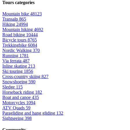
Tours categories
Mountain bike
48123
Transalp
865
Hiking
24994
Mountain hiking
4692
Road biking
10444
Bicycle tours
8765
Trekkingbike
6084
Nordic Walking
370
Running
1781
Via ferrata
487
Inline skating
213
Ski touring
1856
Cross-country skiing
827
Snowshoeing
590
Sledge
115
Horseback riding
182
Boat and canoe
435
Motorcycles
1094
ATV Quads
59
Paragliding and hang gliding
132
Sightseeing
398
Community