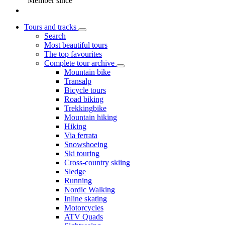
Member since
Tours and tracks
Search
Most beautiful tours
The top favourites
Complete tour archive
Mountain bike
Transalp
Bicycle tours
Road biking
Trekkingbike
Mountain hiking
Hiking
Via ferrata
Snowshoeing
Ski touring
Cross-country skiing
Sledge
Running
Nordic Walking
Inline skating
Motorcycles
ATV Quads