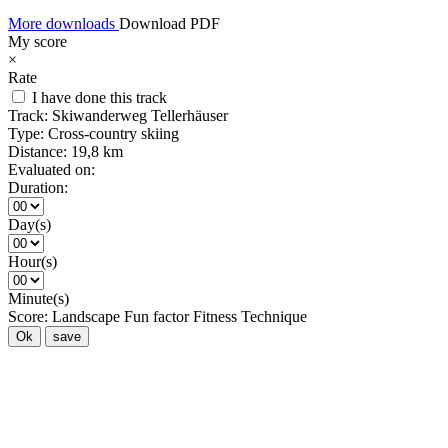
More downloads
Download PDF
My score
×
Rate
I have done this track
Track:
Skiwanderweg Tellerhäuser
Type:
Cross-country skiing
Distance:
19,8 km
Evaluated on:
Duration:
Day(s)
Hour(s)
Minute(s)
Score:
Landscape
Fun factor
Fitness
Technique
Ok
save