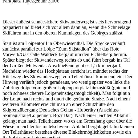
Parkplatz Tagesgebühr 3,00€
Dieser äußerst schneesichere Skiwanderweg ist stets hervorragend
präpariert und bietet sich vor allem dann an, wenn die Schneelage
Skifahren nur in den oberen Kammlagen des Gebirges zulässt.
Start ist am Loipentor I in Oberwiesenthal. Die Strecke verläuft
zunächst parallel zur Loipe "Zum Skistadion" über das Rote
Vorwerk/Gaststätte Waldeck bergauf um den Fichtelberg herum.
Später biegt der Skiwanderweg rechts ab und führt bergab ins Tal
der Großen Mittweida. Anschließend geht es 1,5 km bergauf.
Nachdem wieder das Hochplateau erreicht ist, mündet rechts der
Rückweg des Skiwanderwegs von Tellerhäuser kommend ein. Der
Hinweg verläuft jedoch geradeaus, wo wenig später von links die
Zubringerloipe vom großen Loipenparkplatz hinzustößt (gute und
noch schneesicherere Loipeneinstiegsmöglichkeit). Man folgt nun
der Loipe nach rechts und quert die geräumte Straße. Nach einem
weiteren Kilometer erreicht man an einer Schutzhütte den
Skigrenzübergang Deutsches Gehau - Hubertky (Anschluss
Skimagistrale/Loipennetz Bozi Dar). Nach einer leichten Abfahrt
gelangt man nach Tellerhäuser, wo es am Grenzhang quer über die
Wiese in leichter bis mittelschwerer Abfahrt bergab geht. Im kleinen
Ort Tellerhäuser bestehen diverse Einkehrmöglichkeiten sowie ein
Parkplatz zum Loipeneinstieg.