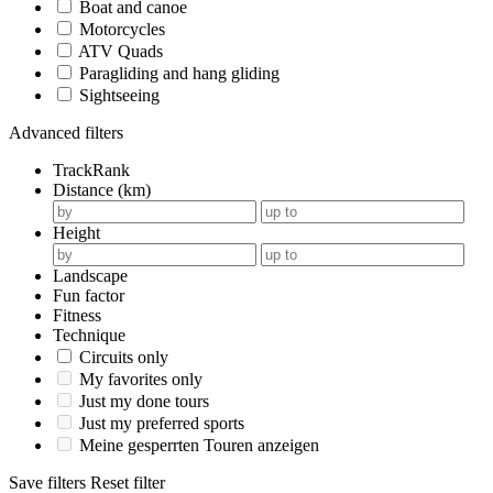
Boat and canoe
Motorcycles
ATV Quads
Paragliding and hang gliding
Sightseeing
Advanced filters
TrackRank
Distance (km)
Height
Landscape
Fun factor
Fitness
Technique
Circuits only
My favorites only
Just my done tours
Just my preferred sports
Meine gesperrten Touren anzeigen
Save filters
Reset filter