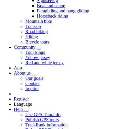
Sightseeing
Boat and canoe
Paragliding and hang gliding
Horseback riding
Mountain bike
Transalp
Road biking
Hiking
Bicycle tours
Community
Tour kings
Yellow jersey
Red and white jersey
App
About us
Our goals
Contact
Imprint
Register
Language
Help
Use GPS-Tour.info
Publish GPS tours
TrackRank information