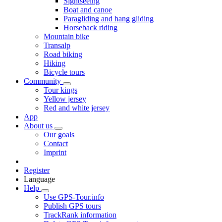
Sightseeing
Boat and canoe
Paragliding and hang gliding
Horseback riding
Mountain bike
Transalp
Road biking
Hiking
Bicycle tours
Community
Tour kings
Yellow jersey
Red and white jersey
App
About us
Our goals
Contact
Imprint
Register
Language
Help
Use GPS-Tour.info
Publish GPS tours
TrackRank information