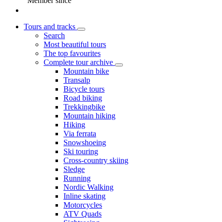
Member since
Tours and tracks
Search
Most beautiful tours
The top favourites
Complete tour archive
Mountain bike
Transalp
Bicycle tours
Road biking
Trekkingbike
Mountain hiking
Hiking
Via ferrata
Snowshoeing
Ski touring
Cross-country skiing
Sledge
Running
Nordic Walking
Inline skating
Motorcycles
ATV Quads