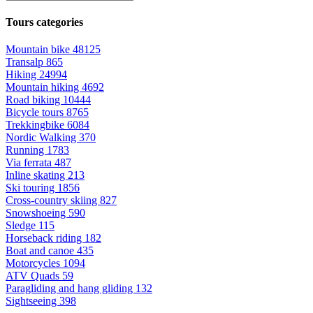
Tours categories
Mountain bike
48125
Transalp
865
Hiking
24994
Mountain hiking
4692
Road biking
10444
Bicycle tours
8765
Trekkingbike
6084
Nordic Walking
370
Running
1783
Via ferrata
487
Inline skating
213
Ski touring
1856
Cross-country skiing
827
Snowshoeing
590
Sledge
115
Horseback riding
182
Boat and canoe
435
Motorcycles
1094
ATV Quads
59
Paragliding and hang gliding
132
Sightseeing
398