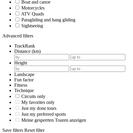
Boat and canoe
Motorcycles
ATV Quads
Paragliding and hang gliding
Sightseeing
Advanced filters
TrackRank
Distance (km)
Height
Landscape
Fun factor
Fitness
Technique
Circuits only
My favorites only
Just my done tours
Just my preferred sports
Meine gesperrten Touren anzeigen
Save filters
Reset filter