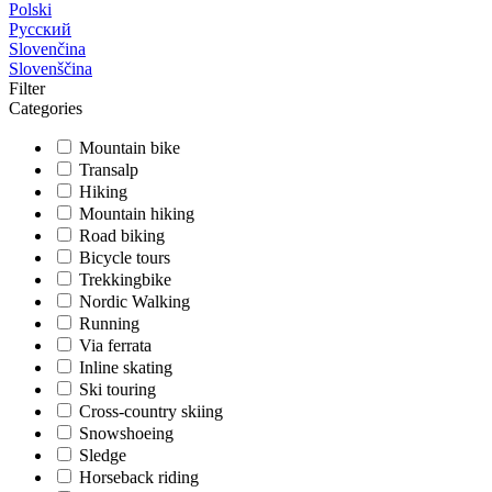
Polski
Русский
Slovenčina
Slovenščina
Filter
Categories
Mountain bike
Transalp
Hiking
Mountain hiking
Road biking
Bicycle tours
Trekkingbike
Nordic Walking
Running
Via ferrata
Inline skating
Ski touring
Cross-country skiing
Snowshoeing
Sledge
Horseback riding