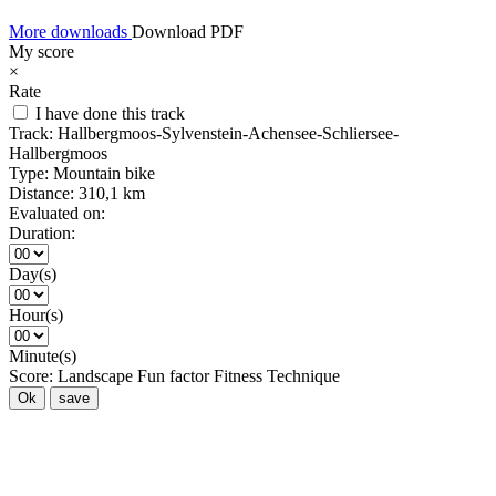
More downloads
Download PDF
My score
×
Rate
I have done this track
Track:
Hallbergmoos-Sylvenstein-Achensee-Schliersee-
Hallbergmoos
Type:
Mountain bike
Distance:
310,1 km
Evaluated on:
Duration:
Day(s)
Hour(s)
Minute(s)
Score:
Landscape
Fun factor
Fitness
Technique
Ok
save