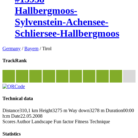
Hallbergmoos-
Sylvenstein-Achensee-
Schliersee-Hallbergmoos
Germany
/
Bayern
/
Tirol
TrackRank
Technical data
Distance
310,1 km
Height
3275 m
Way down
3278 m
Duration
00:00
h:m
Date
22.05.2008
Scores
Author
Landscape
Fun factor
Fitness
Technique
Statistics