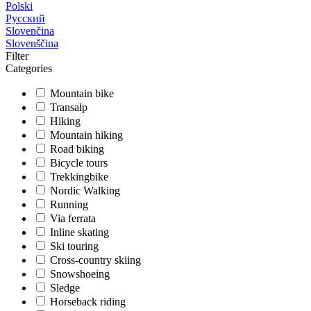
Polski
Русский
Slovenčina
Slovenščina
Filter
Categories
Mountain bike
Transalp
Hiking
Mountain hiking
Road biking
Bicycle tours
Trekkingbike
Nordic Walking
Running
Via ferrata
Inline skating
Ski touring
Cross-country skiing
Snowshoeing
Sledge
Horseback riding