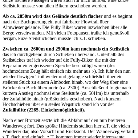
kurze flachere Passagen waren auch für mich fahrbar. Eine kurze
Steilstufe musste von allen Bikern geschoben werden.
Ab ca. 2850m wird das Gelände deutlich flacher
und es beginnt
nach der Bachquerung ein gut fahrbarer Flowtrail über
Almwiesengelände. Die Fully-Biker waren inzwischen über alle
Berge verschwunden. Mit vielen Fotopausen trailte ich genußvoll
bergab, kuze Steilstückchen musste ich z.T. schieben.
Zwischen ca. 2600m und 2500m kam nochmals ein Steilstück
,
das ich durchgehend durch Schieben überwand. Unterhalb des
Steilstückes traf ich wieder auf die Fully-Biker, die mit der
Reparatur einer gerissenen Speiche beschäftigt waren (des
hochmoderne Zeug hält einfach nix mehr aus ;-). Ich fuhr den nun
wieder flowigen Trail weiter und gelangte schließlich über ein
steileres Stück zu einem Almboden hinab, wo der Weg über eine
Brücke den Bach überquerte (ca. 2300). Anschließend folgte nach
kurzem Anstieg nochmal eine Steilstufe (ca. 50Hm) bis unterhalb
der Zufallhütte hinab (größtenteils geschoben). Nach kurzem
Hochschieben über ein steiles Wegstück stand ich vor der
Zufallhütte (2265, Einkehrmöglichkeit).
Nach einer Brotzeit setzte ich die Abfahrt auf den nun breiteren
Wanderweg fort. Das größte Hindernis stellten hier z.T. die vielen
Wanderer dar, also Vorsicht und Rücksicht. Der Wanderweg verläuft
z.T. flach und einfach, z.T. kommen immer wieder interessante,