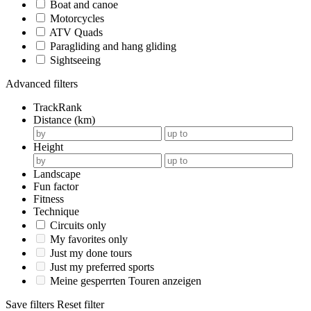
Boat and canoe
Motorcycles
ATV Quads
Paragliding and hang gliding
Sightseeing
Advanced filters
TrackRank
Distance (km)
Height
Landscape
Fun factor
Fitness
Technique
Circuits only
My favorites only
Just my done tours
Just my preferred sports
Meine gesperrten Touren anzeigen
Save filters
Reset filter