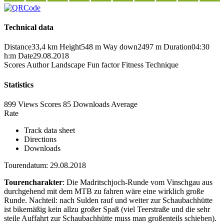
Technical data
Distance
33,4 km
Height
548 m
Way down
2497 m
Duration
04:30
h:m
Date
29.08.2018
Scores
Author
Landscape
Fun factor
Fitness
Technique
Statistics
899 Views
Scores
85 Downloads
Average
Rate
Track data sheet
Directions
Downloads
Tourendatum: 29.08.2018
Tourencharakter
: Die Madritschjoch-Runde vom Vinschgau aus
durchgehend mit dem MTB zu fahren wäre eine wirklich große
Runde. Nachteil: nach Sulden rauf und weiter zur Schaubachhütte
ist bikemäßig kein allzu großer Spaß (viel Teerstraße und die sehr
steile Auffahrt zur Schaubachhütte muss man großenteils schieben).