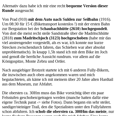
Alternativ dazu habe ich mir eine recht
bequeme Version dieser
Runde
ausgesucht:
Von Prad (910)
mit dem Auto nach Sulden zur Seilbahn
(1916).
Um 08:30 für 15 € (Biketransport kostenlos !) mit der ersten Bahn
zur Bergstation bei der
Schaubachhütte (2610
)
hochgegondelt
.
Von dort die meist recht steile Sandstraße über die Madritschhütte
(2818)
zum
Madritschjoch (3123) hochgeschoben
(habe mir das
viel anstrengender vorgestellt, als es war, ich konnte nur kurze
Strecken zwischendurch fahren, das Schieben war aber absolut
unproblematisch). In knapp 1,5h stand ich mit dem Bike im Joch
und genoß die herrliche Aussicht rundrum. vor allem auf die
Königsspitze, Monte Zebru und Ortler.
Nach ausgiebiger Brotzeit startete ich mit 6 anderen Fully-Bikern,
die inzwischen auch oben angekommen waren und mich
begutachteten, als käme ich mit meinem über 20 Jahre alten Hardtail
aus dem Museum, zur Abfahrt.
Die obersten ca. 30Hm muss das Bike vorsichtig über ein paar
Felsstufen geschoben/getragen werden (manche hatten dafür eine
eigene Technik parat -> siehe Fotos). Dann begann ein sehr steiler,
sandiger/steiniger Trail, den die Spezialisten unter den Fullyfahrern
schon abfuhren. Ich
schob die obersten ca. 300Hm das meiste
, nur