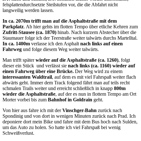
felsplattendurchsetzte Steilstufen vor, die die Abfahrt nicht
langweilig werden lassen.
In ca. 2070m trifft man auf die Asphaltstraße mit dem
Parkplatz
. Ab hier gehts im flotten Tempo über etliche Kehren zum
Zufritt-Stausee (ca. 1870)
hinab. Nach kurzem Abstecher über die
Staumauer folge ich der Teerstraße weiter talwärts durchs Martelltal.
In ca. 1400m
verlasse ich den Asphalt
nach links auf einen
Fahrweg
und folge diesem Weg weiter talwärts.
Man trifft später
wieder auf die Asphaltstraße (ca. 1260)
, folgt
dieser ein Stück und verlässt sie
nach links (ca. 1160) wieder auf
einen Fahrweg über eine Brücke.
Der Weg wird zu einem
interessanten Waldtrail
, auf dem es mit viel Fahrspaß weiter flach
abwärts geht. Immer dem Track folgend fährt man auf teils recht
schmalen Trails weiter und erreicht schließlich in knapp
800m
wieder die Asphaltstraße
, auf der es nun in flottem Tempo am Ort
Morter vorbei bis zum
Bahnhof in Goldrain
geht.
Von hier aus fahre ich mit der
Vinschger-Bahn
zurück nach
Spondinig und von dort in wenigen Minuten zurück nach Prad. Ich
deponiere dort mein Bike und fahre mit dem Bus hoch nach Sulden,
um das Auto zu holen. So hatte ich viel Fahrspaß bei wenig
Schweißverlust.