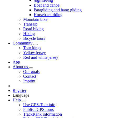
Sightseeing
Boat and canoe
Paragliding and hang gliding
Horseback riding
Mountain bike
Transalp
Road biking
Hiking
Bicycle tours
Community
Tour kings
Yellow jersey
Red and white jersey
App
About us
Our goals
Contact
Imprint
Register
Language
Help
Use GPS-Tour.info
Publish GPS tours
TrackRank information