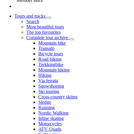
Member since
Tours and tracks
Search
Most beautiful tours
The top favourites
Complete tour archive
Mountain bike
Transalp
Bicycle tours
Road biking
Trekkingbike
Mountain hiking
Hiking
Via ferrata
Snowshoeing
Ski touring
Cross-country skiing
Sledge
Running
Nordic Walking
Inline skating
Motorcycles
ATV Quads