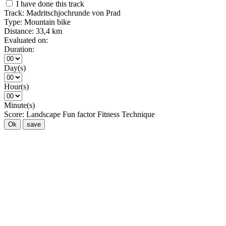
I have done this track
Track:
Madritschjochrunde von Prad
Type:
Mountain bike
Distance:
33,4 km
Evaluated on:
Duration:
Day(s)
Hour(s)
Minute(s)
Score:
Landscape
Fun factor
Fitness
Technique
Ok
save