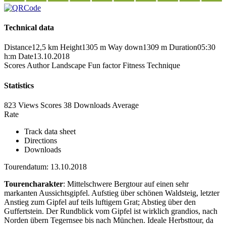
Technical data
Distance
12,5 km
Height
1305 m
Way down
1309 m
Duration
05:30
h:m
Date
13.10.2018
Scores
Author
Landscape
Fun factor
Fitness
Technique
Statistics
823 Views
Scores
38 Downloads
Average
Rate
Track data sheet
Directions
Downloads
Tourendatum: 13.10.2018
Tourencharakter
: Mittelschwere Bergtour auf einen sehr
markanten Aussichtsgipfel. Aufstieg über schönen Waldsteig, letzter
Anstieg zum Gipfel auf teils luftigem Grat; Abstieg über den
Guffertstein. Der Rundblick vom Gipfel ist wirklich grandios, nach
Norden übern Tegernsee bis nach München. Ideale Herbsttour, da