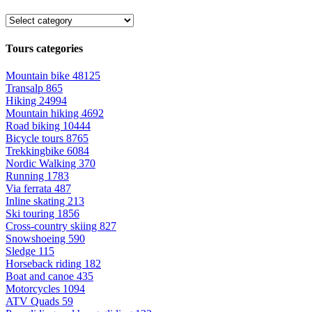
Tours categories
Mountain bike
48125
Transalp
865
Hiking
24994
Mountain hiking
4692
Road biking
10444
Bicycle tours
8765
Trekkingbike
6084
Nordic Walking
370
Running
1783
Via ferrata
487
Inline skating
213
Ski touring
1856
Cross-country skiing
827
Snowshoeing
590
Sledge
115
Horseback riding
182
Boat and canoe
435
Motorcycles
1094
ATV Quads
59