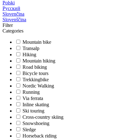
Polski
Русский
Slovenčina
Slovenščina
Filter
Categories
Mountain bike
Transalp
Hiking
Mountain hiking
Road biking
Bicycle tours
Trekkingbike
Nordic Walking
Running
Via ferrata
Inline skating
Ski touring
Cross-country skiing
Snowshoeing
Sledge
Horseback riding