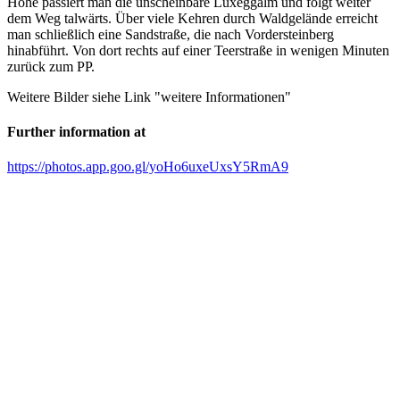
Höhe passiert man die unscheinbare Luxeggalm und folgt weiter
dem Weg talwärts. Über viele Kehren durch Waldgelände erreicht
man schließlich eine Sandstraße, die nach Vordersteinberg
hinabführt. Von dort rechts auf einer Teerstraße in wenigen Minuten
zurück zum PP.
Weitere Bilder siehe Link "weitere Informationen"
Further information at
https://photos.app.goo.gl/yoHo6uxeUxsY5RmA9