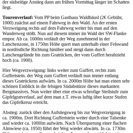
der südseitige Anstieg dann am frühen Vormittag länger im Schatten
liegt.
Tourenverlauf:
Vom PP beim Gasthaus Waldhäusl (2€ Gebühr,
1000) zuächst auf einem Fahrweg in den Wald. An der ersten
Verzweigung rechts auf dem Fahrweg weiter bis man auf den
Wanderweg stößt. Nun auf diesem immer im Wald der SW-Flanke
empor. Ab ca. 1600m verläuft der Weg zunehmend in der
Latschenzone, in 1750m Höhe quert man unterhalb einer Felswand
in nordöstliche Richtung hinüber und steigt dann durch
Latschengelände bis zum Gratrücken, der vom Guffert herabzieht
hoch (ca. 1900).
Hier Wegverzweigung: links weiter zum Guffert, rechts zum
Guffertstein. der Weg zum Guffert verläuft nun immer entlang
dieses Gratrückens aufwärts. In ca. 2000m Höhe hat man einen sehr
schönen Einblick in die felsigen Südabstürze dieses markanten
Bergmassives. Nun weiter über eine etwas schrofige Steilstufe zum
Gipfelgratverlauf, auf dem man z.T. etwas luftig über kurze Stufen
das Gipfelkreuz erreicht.
Abstieg: zurück über den Aufstiegsweg bis zur Wegverzeigung in
ca. 1900m. Dort Richtung Guffertstein weiter durch eine Talsenke
und wieder ca. 100Hm aufwärts. Nach Überquerung einer flachen
Almwiese (ca. 1950) führt der Weg wieder abwärts. In ca. 1730m