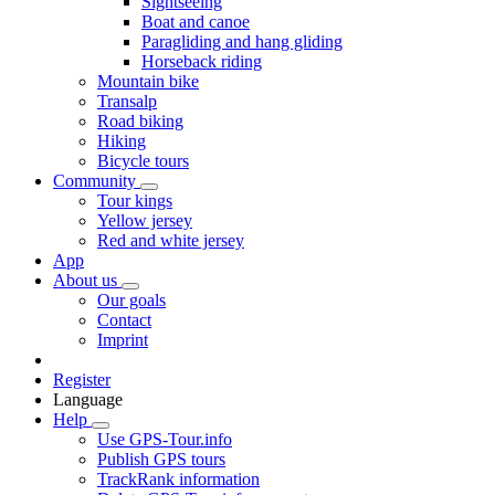
Sightseeing
Boat and canoe
Paragliding and hang gliding
Horseback riding
Mountain bike
Transalp
Road biking
Hiking
Bicycle tours
Community
Tour kings
Yellow jersey
Red and white jersey
App
About us
Our goals
Contact
Imprint
Register
Language
Help
Use GPS-Tour.info
Publish GPS tours
TrackRank information