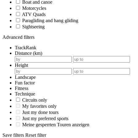
Boat and canoe
Motorcycles
ATV Quads
Paragliding and hang gliding
Sightseeing
Advanced filters
TrackRank
Distance (km)
Height
Landscape
Fun factor
Fitness
Technique
Circuits only
My favorites only
Just my done tours
Just my preferred sports
Meine gesperrten Touren anzeigen
Save filters
Reset filter