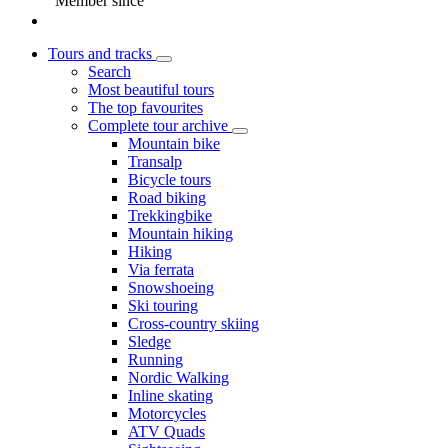
Member since
Tours and tracks
Search
Most beautiful tours
The top favourites
Complete tour archive
Mountain bike
Transalp
Bicycle tours
Road biking
Trekkingbike
Mountain hiking
Hiking
Via ferrata
Snowshoeing
Ski touring
Cross-country skiing
Sledge
Running
Nordic Walking
Inline skating
Motorcycles
ATV Quads