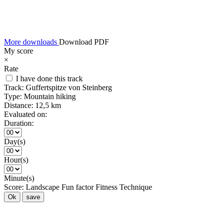
More downloads
Download PDF
My score
×
Rate
I have done this track
Track:
Guffertspitze von Steinberg
Type:
Mountain hiking
Distance:
12,5 km
Evaluated on:
Duration:
Day(s)
Hour(s)
Minute(s)
Score:
Landscape
Fun factor
Fitness
Technique
Ok
save