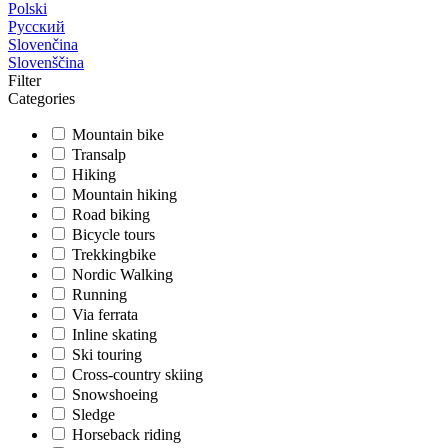
Polski
Русский
Slovenčina
Slovenščina
Filter
Categories
Mountain bike
Transalp
Hiking
Mountain hiking
Road biking
Bicycle tours
Trekkingbike
Nordic Walking
Running
Via ferrata
Inline skating
Ski touring
Cross-country skiing
Snowshoeing
Sledge
Horseback riding