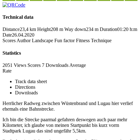
Technical data
Distance
23,4 km
Height
208 m
Way down
234 m
Duration
01:20 h:m
Date
26.04.2020
Scores
Author
Landscape
Fun factor
Fitness
Technique
Statistics
2051 Views
Scores
7 Downloads
Average
Rate
Track data sheet
Directions
Downloads
Herrlicher Radweg zwischen Wüstenbrand und Lugau hier verlief
ehemals eine Bahnstrecke.
Ich bin die Strecke paarmal gefahren deswegen auch paar mehr
Kilometer, ich glaube von meinen Startpunkt bis kurz vorm
Stadtpark Lugau das sind ungefähr 5,5km.