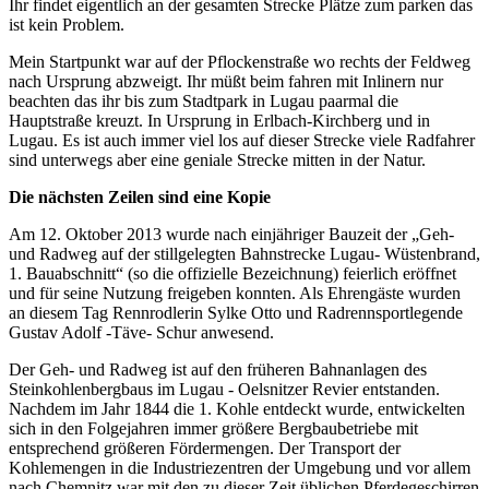
Ihr findet eigentlich an der gesamten Strecke Plätze zum parken das
ist kein Problem.
Mein Startpunkt war auf der Pflockenstraße wo rechts der Feldweg
nach Ursprung abzweigt. Ihr müßt beim fahren mit Inlinern nur
beachten das ihr bis zum Stadtpark in Lugau paarmal die
Hauptstraße kreuzt. In Ursprung in Erlbach-Kirchberg und in
Lugau. Es ist auch immer viel los auf dieser Strecke viele Radfahrer
sind unterwegs aber eine geniale Strecke mitten in der Natur.
Die nächsten Zeilen sind eine Kopie
Am 12. Oktober 2013 wurde nach einjähriger Bauzeit der „Geh-
und Radweg auf der stillgelegten Bahnstrecke Lugau- Wüstenbrand,
1. Bauabschnitt“ (so die offizielle Bezeichnung) feierlich eröffnet
und für seine Nutzung freigeben konnten. Als Ehrengäste wurden
an diesem Tag Rennrodlerin Sylke Otto und Radrennsportlegende
Gustav Adolf -Täve- Schur anwesend.
Der Geh- und Radweg ist auf den früheren Bahnanlagen des
Steinkohlenbergbaus im Lugau - Oelsnitzer Revier entstanden.
Nachdem im Jahr 1844 die 1. Kohle entdeckt wurde, entwickelten
sich in den Folgejahren immer größere Bergbaubetriebe mit
entsprechend größeren Fördermengen. Der Transport der
Kohlemengen in die Industriezentren der Umgebung und vor allem
nach Chemnitz war mit den zu dieser Zeit üblichen Pferdegeschirren