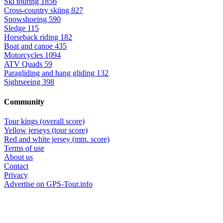
Ski touring
1856
Cross-country skiing
827
Snowshoeing
590
Sledge
115
Horseback riding
182
Boat and canoe
435
Motorcycles
1094
ATV Quads
59
Paragliding and hang gliding
132
Sightseeing
398
Community
Tour kings (overall score)
Yellow jerseys (tour score)
Red and white jersey (mtn. score)
Terms of use
About us
Contact
Privacy
Advertise on GPS-Tour.info