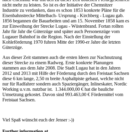
nicht mehr zu leisten. So ist es der Initiative der Chemnitzer
Industrie zu verdanken, dass es schon 1853 konkrete Pläne für die
Eisenbahnstrecke Mittelbach- Ursprung - Kirchberg - Lugau gab.
1856 begannen die Bauarbeiten und am 15. November 1858 kam es
zur Einweihung der Strecke Lugau - Wüstenbrand. Fortan rollten
Jahr für Jahr die Güterzüge und später auch Personenzüge vom
Lugauer Bahnhof in die Region. Nach der Einstellung der
Kohleförderung 1970 fuhren Mitte der 1990-er Jahre die letzten
Güterzüge.
Aus dieser Zeit stammen auch die ersten Ideen zur Nachnutzung
dieser Strecke zu einem Radweg. Erste konkrete Planungen
stammen aus dem Jahr 2008. Die Stadt Lugau hat in den Jahren
2012 und 2013 mit Hilfe der Förderung durch den Freistaat Sachsen
diese 6 km lange, 2,50 m breite Asphaltpiste gebaut, welche nicht
nur für Radfahrer sondern auch Spaziergänger, Inlineskater, Nordic
Working u.v.m. nutzbar ist. 1.344.000,00 € hat die bauliche
Umsetzung gekostet. Davon sind 993.463,00 € Fördermittel vom
Freistaat Sachsen.
Viel Spaß wünscht euch der Jenser :-))
Further information at