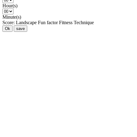
Hour(s)
Minute(s)
Score:
Landscape
Fun factor
Fitness
Technique
Ok
save