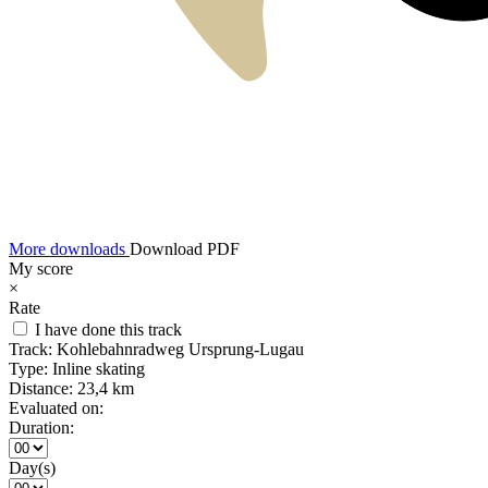
More downloads
Download PDF
My score
×
Rate
I have done this track
Track:
Kohlebahnradweg Ursprung-Lugau
Type:
Inline skating
Distance:
23,4 km
Evaluated on:
Duration:
Day(s)