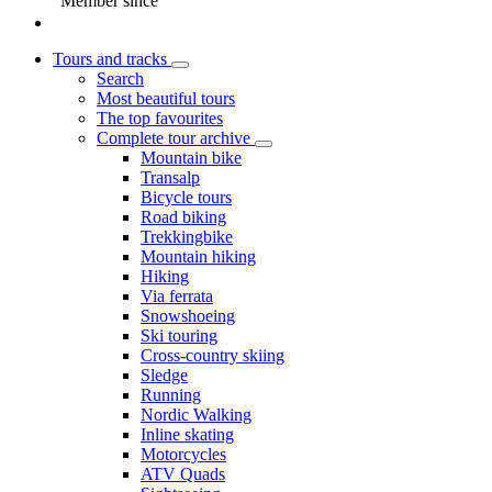
Member since
Tours and tracks
Search
Most beautiful tours
The top favourites
Complete tour archive
Mountain bike
Transalp
Bicycle tours
Road biking
Trekkingbike
Mountain hiking
Hiking
Via ferrata
Snowshoeing
Ski touring
Cross-country skiing
Sledge
Running
Nordic Walking
Inline skating
Motorcycles
ATV Quads