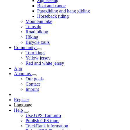
Sightseeing
Boat and canoe
Paragliding and hang gliding
Horseback riding
Mountain bike
Transalp
Road biking
Hiking
Bicycle tours
Community
Tour kings
Yellow jersey
Red and white jersey
App
About us
Our goals
Contact
Imprint
Register
Language
Help
Use GPS-Tour.info
Publish GPS tours
TrackRank information