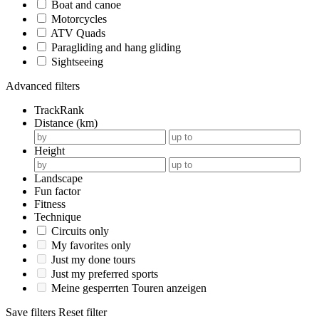
Boat and canoe
Motorcycles
ATV Quads
Paragliding and hang gliding
Sightseeing
Advanced filters
TrackRank
Distance (km)
Height
Landscape
Fun factor
Fitness
Technique
Circuits only
My favorites only
Just my done tours
Just my preferred sports
Meine gesperrten Touren anzeigen
Save filters
Reset filter