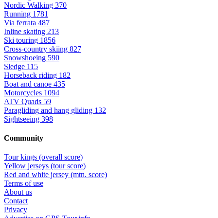
Nordic Walking
370
Running
1781
Via ferrata
487
Inline skating
213
Ski touring
1856
Cross-country skiing
827
Snowshoeing
590
Sledge
115
Horseback riding
182
Boat and canoe
435
Motorcycles
1094
ATV Quads
59
Paragliding and hang gliding
132
Sightseeing
398
Community
Tour kings (overall score)
Yellow jerseys (tour score)
Red and white jersey (mtn. score)
Terms of use
About us
Contact
Privacy