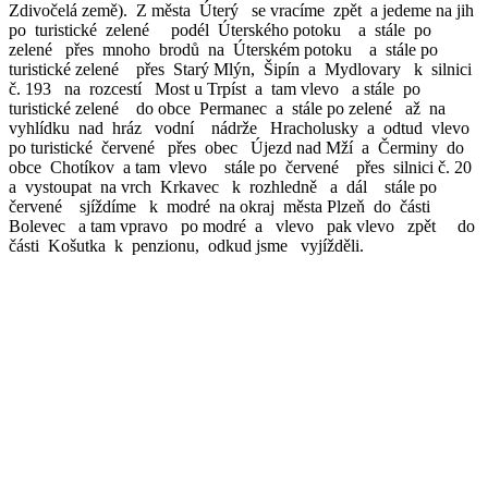
Zdivočelá země). Z města Úterý se vracíme zpět a jedeme na jih
po turistické zelené podél Úterského potoku a stále po
zelené přes mnoho brodů na Úterském potoku a stále po
turistické zelené přes Starý Mlýn, Šipín a Mydlovary k silnici
č. 193 na rozcestí Most u Trpíst a tam vlevo a stále po
turistické zelené do obce Permanec a stále po zelené až na
vyhlídku nad hráz vodní nádrže Hracholusky a odtud vlevo
po turistické červené přes obec Újezd nad Mží a Čerminy do
obce Chotíkov a tam vlevo stále po červené přes silnici č. 20
a vystoupat na vrch Krkavec k rozhledně a dál stále po
červené sjíždíme k modré na okraj města Plzeň do části
Bolevec a tam vpravo po modré a vlevo pak vlevo zpět do
části Košutka k penzionu, odkud jsme vyjížděli.