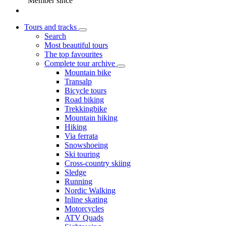
Member since
Tours and tracks
Search
Most beautiful tours
The top favourites
Complete tour archive
Mountain bike
Transalp
Bicycle tours
Road biking
Trekkingbike
Mountain hiking
Hiking
Via ferrata
Snowshoeing
Ski touring
Cross-country skiing
Sledge
Running
Nordic Walking
Inline skating
Motorcycles
ATV Quads