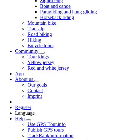
Sightseeing
Boat and canoe
Paragliding and hang gliding
Horseback riding
Mountain bike
Transalp
Road biking
Hiking
Bicycle tours
Community
Tour kings
Yellow jersey
Red and white jersey
App
About us
Our goals
Contact
Imprint
Register
Language
Help
Use GPS-Tour.info
Publish GPS tours
TrackRank information