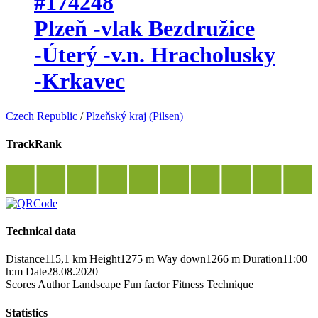
#174248
Plzeň -vlak Bezdružice
-Úterý -v.n. Hracholusky
-Krkavec
Czech Republic
/
Plzeňský kraj (Pilsen)
TrackRank
Technical data
Distance
115,1 km
Height
1275 m
Way down
1266 m
Duration
11:00
h:m
Date
28.08.2020
Scores
Author
Landscape
Fun factor
Fitness
Technique
Statistics