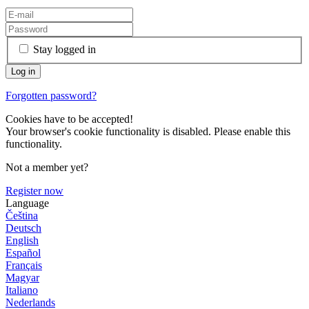
Stay logged in
Forgotten password?
Cookies have to be accepted!
Your browser's cookie functionality is disabled. Please enable this
functionality.
Not a member yet?
Register now
Language
Čeština
Deutsch
English
Español
Français
Magyar
Italiano
Nederlands