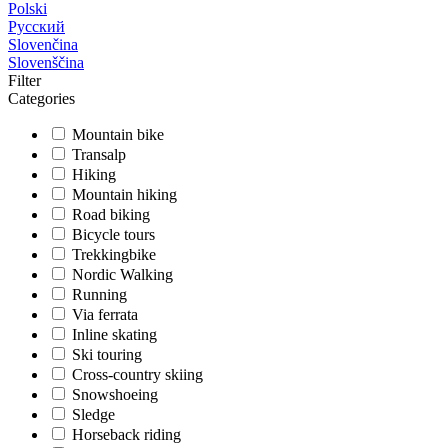
Polski
Русский
Slovenčina
Slovenščina
Filter
Categories
Mountain bike
Transalp
Hiking
Mountain hiking
Road biking
Bicycle tours
Trekkingbike
Nordic Walking
Running
Via ferrata
Inline skating
Ski touring
Cross-country skiing
Snowshoeing
Sledge
Horseback riding