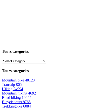
Tours categories
Tours categories
Mountain bike
48123
Transalp
865
Hiking
24994
Mountain hiking
4692
Road biking
10444
Bicycle tours
8765
Trekkingbike
6084