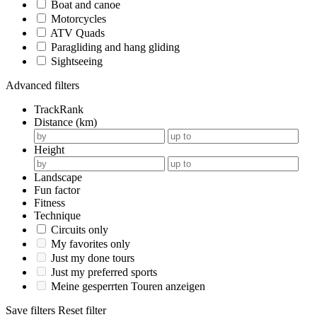
Boat and canoe
Motorcycles
ATV Quads
Paragliding and hang gliding
Sightseeing
Advanced filters
TrackRank
Distance (km)
Height
Landscape
Fun factor
Fitness
Technique
Circuits only
My favorites only
Just my done tours
Just my preferred sports
Meine gesperrten Touren anzeigen
Save filters
Reset filter