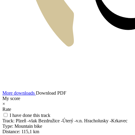
More downloads
Download PDF
My score
×
Rate
I have done this track
Track:
Plzeň -vlak Bezdružice -Úterý -v.n. Hracholusky -Krkavec
Type:
Mountain bike
Distance:
115,1 km