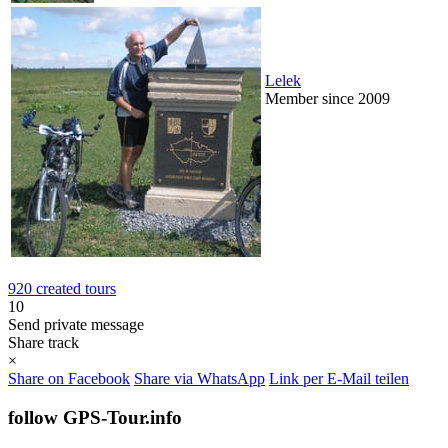
Lelek
Member since 2009
920 created tours
10
Send private message
Share track
×
Share on Facebook
Share via WhatsApp
Link per E-Mail teilen
follow GPS-Tour.info