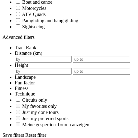
Boat and canoe
Motorcycles
ATV Quads
Paragliding and hang gliding
Sightseeing
Advanced filters
TrackRank
Distance (km)
Height
Landscape
Fun factor
Fitness
Technique
Circuits only
My favorites only
Just my done tours
Just my preferred sports
Meine gesperrten Touren anzeigen
Save filters
Reset filter