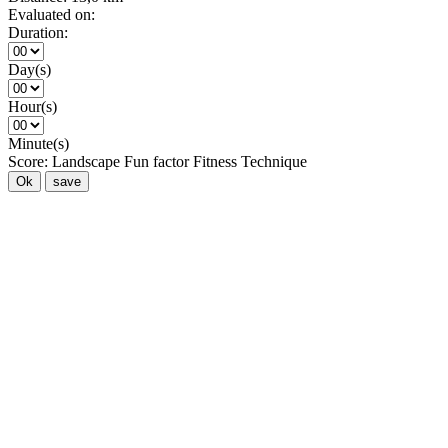
Evaluated on:
Duration:
Day(s)
Hour(s)
Minute(s)
Score:
Landscape
Fun factor
Fitness
Technique
Ok
save