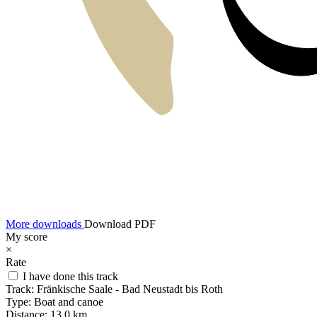
More downloads
Download PDF
My score
×
Rate
I have done this track
Track:
Fränkische Saale - Bad Neustadt bis Roth
Type:
Boat and canoe
Distance:
13,0 km