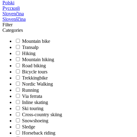
Polski
Русский
Slovenčina
Slovenščina
Filter
Categories
Mountain bike
Transalp
Hiking
Mountain hiking
Road biking
Bicycle tours
Trekkingbike
Nordic Walking
Running
Via ferrata
Inline skating
Ski touring
Cross-country skiing
Snowshoeing
Sledge
Horseback riding