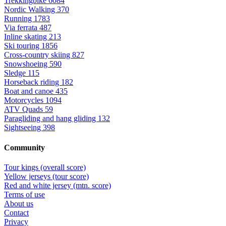
Trekkingbike
6084
Nordic Walking
370
Running
1783
Via ferrata
487
Inline skating
213
Ski touring
1856
Cross-country skiing
827
Snowshoeing
590
Sledge
115
Horseback riding
182
Boat and canoe
435
Motorcycles
1094
ATV Quads
59
Paragliding and hang gliding
132
Sightseeing
398
Community
Tour kings (overall score)
Yellow jerseys (tour score)
Red and white jersey (mtn. score)
Terms of use
About us
Contact
Privacy