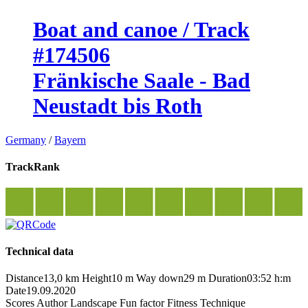
Boat and canoe / Track
#174506
Fränkische Saale - Bad
Neustadt bis Roth
Germany
/
Bayern
TrackRank
Technical data
Distance
13,0 km
Height
10 m
Way down
29 m
Duration
03:52 h:m
Date
19.09.2020
Scores
Author
Landscape
Fun factor
Fitness
Technique