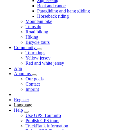
Sightseeing
Boat and canoe
Paragliding and hang gliding
Horseback riding
Mountain bike
Transalp
Road biking
Hiking
Bicycle tours
Community
Tour kings
Yellow jersey
Red and white jersey
App
About us
Our goals
Contact
Imprint
Register
Language
Help
Use GPS-Tour.info
Publish GPS tours
TrackRank information