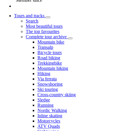
Member since
Tours and tracks
Search
Most beautiful tours
The top favourites
Complete tour archive
Mountain bike
Transalp
Bicycle tours
Road biking
Trekkingbike
Mountain hiking
Hiking
Via ferrata
Snowshoeing
Ski touring
Cross-country skiing
Sledge
Running
Nordic Walking
Inline skating
Motorcycles
ATV Quads