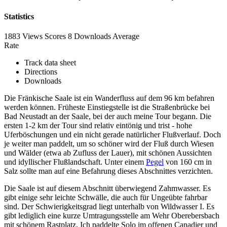
Statistics
1883 Views
Scores
8 Downloads
Average
Rate
Track data sheet
Directions
Downloads
Die Fränkische Saale ist ein Wanderfluss auf dem 96 km befahren
werden können. Früheste Einstiegstelle ist die Straßenbrücke bei
Bad Neustadt an der Saale, bei der auch meine Tour begann. Die
ersten 1-2 km der Tour sind relativ eintönig und trist - hohe
Uferböschungen und ein nicht gerade natürlicher Flußverlauf. Doch
je weiter man paddelt, um so schöner wird der Fluß durch Wiesen
und Wälder (etwa ab Zufluss der Lauer), mit schönen Aussichten
und idyllischer Flußlandschaft. Unter einem
Pegel
von 160 cm in
Salz sollte man auf eine Befahrung dieses Abschnittes verzichten.
Die Saale ist auf diesem Abschnitt überwiegend Zahmwasser. Es
gibt einige sehr leichte Schwälle, die auch für Ungeübte fahrbar
sind. Der Schwierigkeitsgrad liegt unterhalb von Wildwasser I. Es
gibt lediglich eine kurze Umtragungsstelle am Wehr Oberebersbach
mit schönem Rastplatz. Ich paddelte Solo im offenen Canadier und