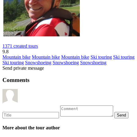
1371 created tours
9.8
Mountain bike
Mountain bike
Mountain bike
Ski touring
Ski touring
Ski touring
Snowshoeing
Snowshoeing
Snowshoeing
Send private message
Comments
More about the tour author