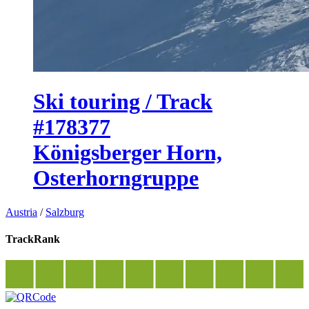
Ski touring / Track
#178377
Königsberger Horn,
Osterhorngruppe
Austria
/
Salzburg
TrackRank