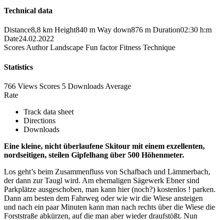
Technical data
Distance
8,8 km
Height
840 m
Way down
876 m
Duration
02:30 h:m
Date
24.02.2022
Scores
Author
Landscape
Fun factor
Fitness
Technique
Statistics
766 Views
Scores
5 Downloads
Average
Rate
Track data sheet
Directions
Downloads
Eine kleine, nicht überlaufene Skitour mit einem exzellenten,
nordseitigen, steilen Gipfelhang über 500 Höhenmeter.
Los geht’s beim Zusammenfluss von Schafbach und Lämmerbach,
der dann zur Taugl wird. Am ehemaligen Sägewerk Ebner sind
Parkplätze ausgeschoben, man kann hier (noch?) kostenlos ! parken.
Dann am besten dem Fahrweg oder wie wir die Wiese ansteigen
und nach ein paar Minuten kann man nach rechts über die Wiese die
Forststraße abkürzen, auf die man aber wieder draufstößt. Nun