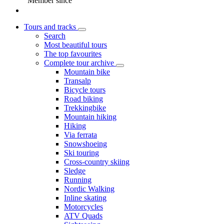
Member since
Tours and tracks
Search
Most beautiful tours
The top favourites
Complete tour archive
Mountain bike
Transalp
Bicycle tours
Road biking
Trekkingbike
Mountain hiking
Hiking
Via ferrata
Snowshoeing
Ski touring
Cross-country skiing
Sledge
Running
Nordic Walking
Inline skating
Motorcycles
ATV Quads