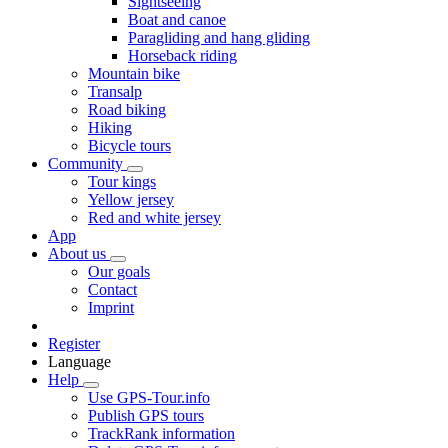
Sightseeing
Boat and canoe
Paragliding and hang gliding
Horseback riding
Mountain bike
Transalp
Road biking
Hiking
Bicycle tours
Community
Tour kings
Yellow jersey
Red and white jersey
App
About us
Our goals
Contact
Imprint
Register
Language
Help
Use GPS-Tour.info
Publish GPS tours
TrackRank information