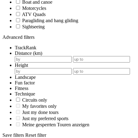
Boat and canoe
Motorcycles
ATV Quads
Paragliding and hang gliding
Sightseeing
Advanced filters
TrackRank
Distance (km)
Height
Landscape
Fun factor
Fitness
Technique
Circuits only
My favorites only
Just my done tours
Just my preferred sports
Meine gesperrten Touren anzeigen
Save filters
Reset filter