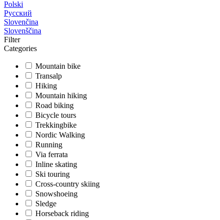
Polski
Русский
Slovenčina
Slovenščina
Filter
Categories
Mountain bike
Transalp
Hiking
Mountain hiking
Road biking
Bicycle tours
Trekkingbike
Nordic Walking
Running
Via ferrata
Inline skating
Ski touring
Cross-country skiing
Snowshoeing
Sledge
Horseback riding