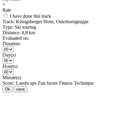
×
Rate
I have done this track
Track:
Königsberger Horn, Osterhorngruppe
Type:
Ski touring
Distance:
8,8 km
Evaluated on:
Duration:
Day(s)
Hour(s)
Minute(s)
Score:
Landscape
Fun factor
Fitness
Technique
Ok
save