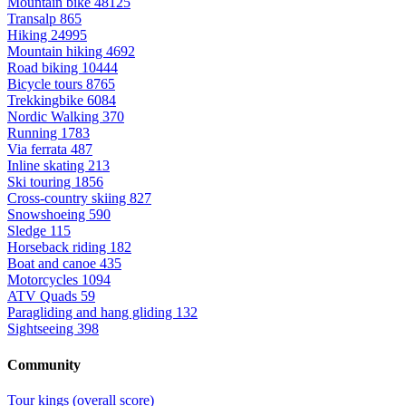
Mountain bike
48125
Transalp
865
Hiking
24995
Mountain hiking
4692
Road biking
10444
Bicycle tours
8765
Trekkingbike
6084
Nordic Walking
370
Running
1783
Via ferrata
487
Inline skating
213
Ski touring
1856
Cross-country skiing
827
Snowshoeing
590
Sledge
115
Horseback riding
182
Boat and canoe
435
Motorcycles
1094
ATV Quads
59
Paragliding and hang gliding
132
Sightseeing
398
Community
Tour kings (overall score)