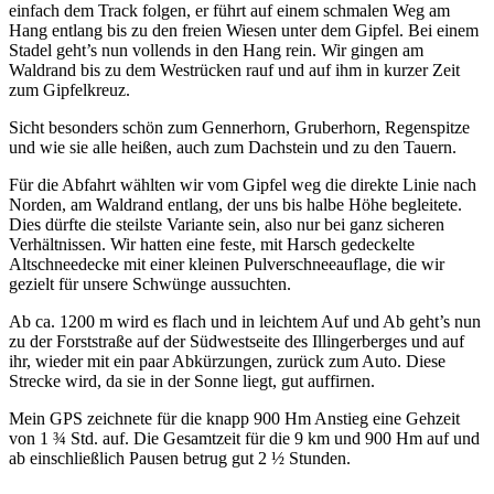
einfach dem Track folgen, er führt auf einem schmalen Weg am
Hang entlang bis zu den freien Wiesen unter dem Gipfel. Bei einem
Stadel geht’s nun vollends in den Hang rein. Wir gingen am
Waldrand bis zu dem Westrücken rauf und auf ihm in kurzer Zeit
zum Gipfelkreuz.
Sicht besonders schön zum Gennerhorn, Gruberhorn, Regenspitze
und wie sie alle heißen, auch zum Dachstein und zu den Tauern.
Für die Abfahrt wählten wir vom Gipfel weg die direkte Linie nach
Norden, am Waldrand entlang, der uns bis halbe Höhe begleitete.
Dies dürfte die steilste Variante sein, also nur bei ganz sicheren
Verhältnissen. Wir hatten eine feste, mit Harsch gedeckelte
Altschneedecke mit einer kleinen Pulverschneeauflage, die wir
gezielt für unsere Schwünge aussuchten.
Ab ca. 1200 m wird es flach und in leichtem Auf und Ab geht’s nun
zu der Forststraße auf der Südwestseite des Illingerberges und auf
ihr, wieder mit ein paar Abkürzungen, zurück zum Auto. Diese
Strecke wird, da sie in der Sonne liegt, gut auffirnen.
Mein GPS zeichnete für die knapp 900 Hm Anstieg eine Gehzeit
von 1 ¾ Std. auf. Die Gesamtzeit für die 9 km und 900 Hm auf und
ab einschließlich Pausen betrug gut 2 ½ Stunden.