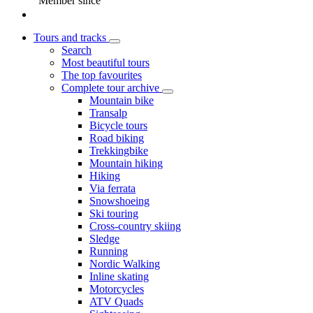
Member since
Tours and tracks
Search
Most beautiful tours
The top favourites
Complete tour archive
Mountain bike
Transalp
Bicycle tours
Road biking
Trekkingbike
Mountain hiking
Hiking
Via ferrata
Snowshoeing
Ski touring
Cross-country skiing
Sledge
Running
Nordic Walking
Inline skating
Motorcycles
ATV Quads