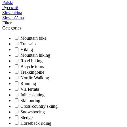
Polski
Русский
Slovenčina
Slovenščina
Filter
Categories
Mountain bike
Transalp
Hiking
Mountain hiking
Road biking
Bicycle tours
Trekkingbike
Nordic Walking
Running
Via ferrata
Inline skating
Ski touring
Cross-country skiing
Snowshoeing
Sledge
Horseback riding