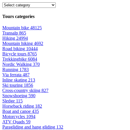
Tours categories
Mountain bike
48125
Transalp
865
Hiking
24994
Mountain hiking
4692
Road biking
10444
Bicycle tours
8765
Trekkingbike
6084
Nordic Walking
370
Running
1783
Via ferrata
487
Inline skating
213
Ski touring
1856
Cross-country skiing
827
Snowshoeing
590
Sledge
115
Horseback riding
182
Boat and canoe
435
Motorcycles
1094
ATV Quads
59
Paragliding and hang gliding
132