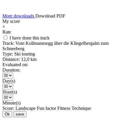
More downloads
Download PDF
My score
×
Rate
I have done this track
Track:
Vom Kollmannsegg über die Klingelbergalm zum
Schneeberg
Type:
Ski touring
Distance:
12,0 km
Evaluated on:
Duration:
Day(s)
Hour(s)
Minute(s)
Score:
Landscape
Fun factor
Fitness
Technique
Ok
save