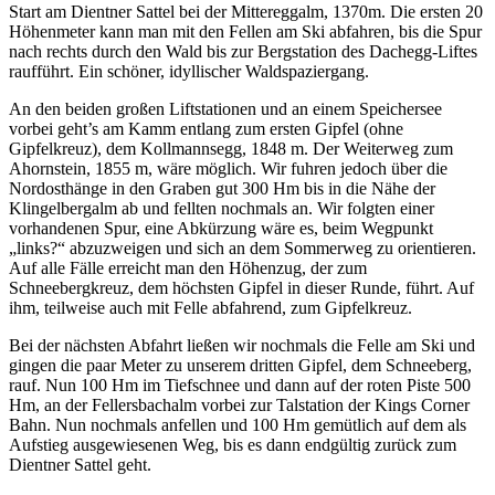
Start am Dientner Sattel bei der Mittereggalm, 1370m. Die ersten 20
Höhenmeter kann man mit den Fellen am Ski abfahren, bis die Spur
nach rechts durch den Wald bis zur Bergstation des Dachegg-Liftes
raufführt. Ein schöner, idyllischer Waldspaziergang.
An den beiden großen Liftstationen und an einem Speichersee
vorbei geht’s am Kamm entlang zum ersten Gipfel (ohne
Gipfelkreuz), dem Kollmannsegg, 1848 m. Der Weiterweg zum
Ahornstein, 1855 m, wäre möglich. Wir fuhren jedoch über die
Nordosthänge in den Graben gut 300 Hm bis in die Nähe der
Klingelbergalm ab und fellten nochmals an. Wir folgten einer
vorhandenen Spur, eine Abkürzung wäre es, beim Wegpunkt
„links?“ abzuzweigen und sich an dem Sommerweg zu orientieren.
Auf alle Fälle erreicht man den Höhenzug, der zum
Schneebergkreuz, dem höchsten Gipfel in dieser Runde, führt. Auf
ihm, teilweise auch mit Felle abfahrend, zum Gipfelkreuz.
Bei der nächsten Abfahrt ließen wir nochmals die Felle am Ski und
gingen die paar Meter zu unserem dritten Gipfel, dem Schneeberg,
rauf. Nun 100 Hm im Tiefschnee und dann auf der roten Piste 500
Hm, an der Fellersbachalm vorbei zur Talstation der Kings Corner
Bahn. Nun nochmals anfellen und 100 Hm gemütlich auf dem als
Aufstieg ausgewiesenen Weg, bis es dann endgültig zurück zum
Dientner Sattel geht.