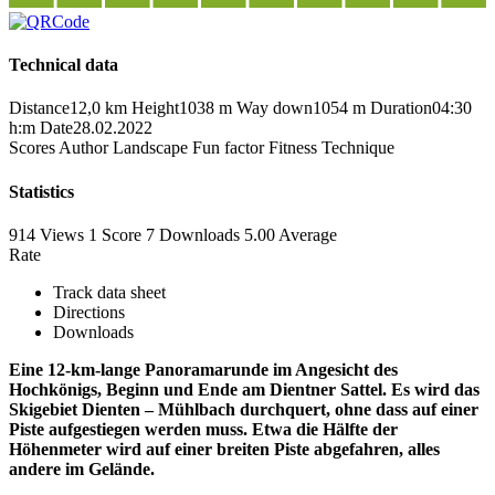
Technical data
Distance
12,0 km
Height
1038 m
Way down
1054 m
Duration
04:30
h:m
Date
28.02.2022
Scores
Author
Landscape
Fun factor
Fitness
Technique
Statistics
914 Views
1
Score
7 Downloads
5.00
Average
Rate
Track data sheet
Directions
Downloads
Eine 12-km-lange Panoramarunde im Angesicht des
Hochkönigs, Beginn und Ende am Dientner Sattel. Es wird das
Skigebiet Dienten – Mühlbach durchquert, ohne dass auf einer
Piste aufgestiegen werden muss. Etwa die Hälfte der
Höhenmeter wird auf einer breiten Piste abgefahren, alles
andere im Gelände.