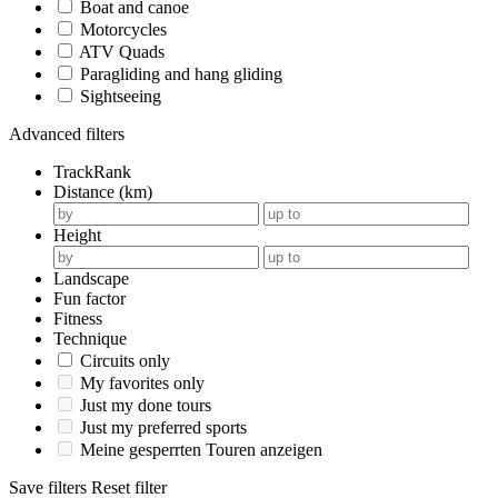
Boat and canoe
Motorcycles
ATV Quads
Paragliding and hang gliding
Sightseeing
Advanced filters
TrackRank
Distance (km)
Height
Landscape
Fun factor
Fitness
Technique
Circuits only
My favorites only
Just my done tours
Just my preferred sports
Meine gesperrten Touren anzeigen
Save filters
Reset filter