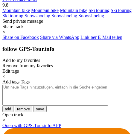
9.8
Mountain bike
Mountain bike
Mountain bike
Ski touring
Ski touring
Ski touring
Snowshoeing
Snowshoeing
Snowshoeing
Send private message
Share track
×
Share on Facebook
Share via WhatsApp
Link per E-Mail teilen
follow GPS-Tour.info
Add to my favorites
Remove from my favorites
Edit tags
×
Add tags
Tags
add
remove
save
Open track
×
Open with GPS-Tour.info APP