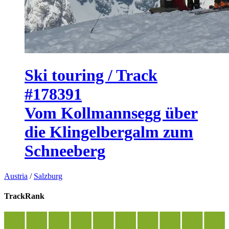
Ski touring / Track
#178391
Vom Kollmannsegg über
die Klingelbergalm zum
Schneeberg
Austria
/
Salzburg
TrackRank