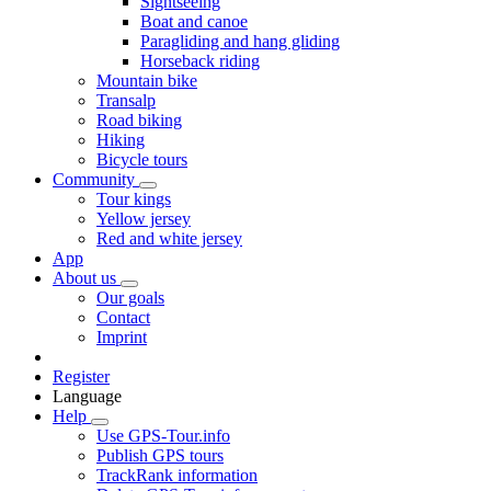
Sightseeing
Boat and canoe
Paragliding and hang gliding
Horseback riding
Mountain bike
Transalp
Road biking
Hiking
Bicycle tours
Community
Tour kings
Yellow jersey
Red and white jersey
App
About us
Our goals
Contact
Imprint
Register
Language
Help
Use GPS-Tour.info
Publish GPS tours
TrackRank information