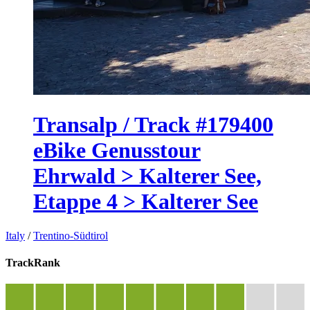
Transalp / Track #179400
eBike Genusstour
Ehrwald > Kalterer See,
Etappe 4 > Kalterer See
Italy
/
Trentino-Südtirol
TrackRank