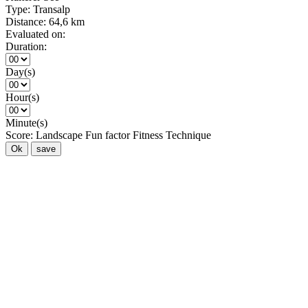
Type:
Transalp
Distance:
64,6 km
Evaluated on:
Duration:
Day(s)
Hour(s)
Minute(s)
Score:
Landscape
Fun factor
Fitness
Technique
Ok
save