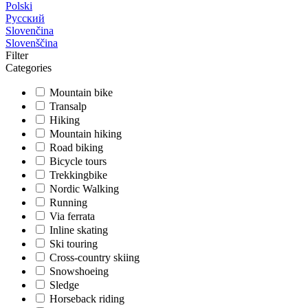
Polski
Русский
Slovenčina
Slovenščina
Filter
Categories
Mountain bike
Transalp
Hiking
Mountain hiking
Road biking
Bicycle tours
Trekkingbike
Nordic Walking
Running
Via ferrata
Inline skating
Ski touring
Cross-country skiing
Snowshoeing
Sledge
Horseback riding