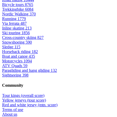
Bicycle tours
8765
Trekkingbike
6084
Nordic Walking
370
Running
1779
Via ferrata
487
Inline skating
213
Ski touring
1856
Cross-country skiing
827
Snowshoeing
590
Sledge
115
Horseback riding
182
Boat and canoe
435
Motorcycles
1094
ATV Quads
59
Paragliding and hang gliding
132
Sightseeing
398
Community
Tour kings (overall score)
Yellow jerseys (tour score)
Red and white jersey (mtn. score)
Terms of use
About us