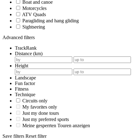
Boat and canoe
Motorcycles
ATV Quads
Paragliding and hang gliding
Sightseeing
Advanced filters
TrackRank
Distance (km)
Height
Landscape
Fun factor
Fitness
Technique
Circuits only
My favorites only
Just my done tours
Just my preferred sports
Meine gesperrten Touren anzeigen
Save filters
Reset filter