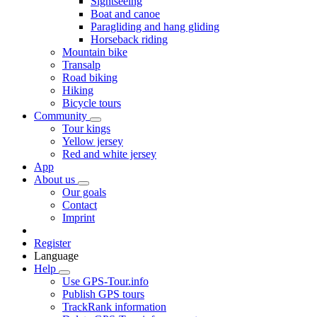
Sightseeing
Boat and canoe
Paragliding and hang gliding
Horseback riding
Mountain bike
Transalp
Road biking
Hiking
Bicycle tours
Community
Tour kings
Yellow jersey
Red and white jersey
App
About us
Our goals
Contact
Imprint
Register
Language
Help
Use GPS-Tour.info
Publish GPS tours
TrackRank information