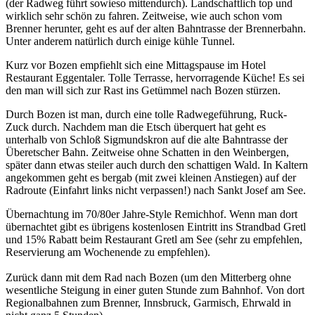
(der Radweg führt sowieso mittendurch). Landschaftlich top und
wirklich sehr schön zu fahren. Zeitweise, wie auch schon vom
Brenner herunter, geht es auf der alten Bahntrasse der Brennerbahn.
Unter anderem natürlich durch einige kühle Tunnel.
Kurz vor Bozen empfiehlt sich eine Mittagspause im Hotel
Restaurant Eggentaler. Tolle Terrasse, hervorragende Küche! Es sei
den man will sich zur Rast ins Getümmel nach Bozen stürzen.
Durch Bozen ist man, durch eine tolle Radwegeführung, Ruck-
Zuck durch. Nachdem man die Etsch überquert hat geht es
unterhalb von Schloß Sigmundskron auf die alte Bahntrasse der
Überetscher Bahn. Zeitweise ohne Schatten in den Weinbergen,
später dann etwas steiler auch durch den schattigen Wald. In Kaltern
angekommen geht es bergab (mit zwei kleinen Anstiegen) auf der
Radroute (Einfahrt links nicht verpassen!) nach Sankt Josef am See.
Übernachtung im 70/80er Jahre-Style Remichhof. Wenn man dort
übernachtet gibt es übrigens kostenlosen Eintritt ins Strandbad Gretl
und 15% Rabatt beim Restaurant Gretl am See (sehr zu empfehlen,
Reservierung am Wochenende zu empfehlen).
Zurück dann mit dem Rad nach Bozen (um den Mitterberg ohne
wesentliche Steigung in einer guten Stunde zum Bahnhof. Von dort
Regionalbahnen zum Brenner, Innsbruck, Garmisch, Ehrwald in