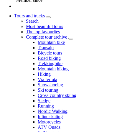
Member since
Tours and tracks
Search
Most beautiful tours
The top favourites
Complete tour archive
Mountain bike
Transalp
Bicycle tours
Road biking
Trekkingbike
Mountain hiking
Hiking
Via ferrata
Snowshoeing
Ski touring
Cross-country skiing
Sledge
Running
Nordic Walking
Inline skating
Motorcycles
ATV Quads