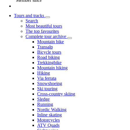
Member since
Tours and tracks
Search
Most beautiful tours
The top favourites
Complete tour archive
Mountain bike
Transalp
Bicycle tours
Road biking
Trekkingbike
Mountain hiking
Hiking
Via ferrata
Snowshoeing
Ski touring
Cross-country skiing
Sledge
Running
Nordic Walking
Inline skating
Motorcycles
ATV Quads