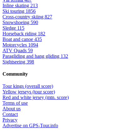
Inline skating
213
Ski touring
1856
Cross-country skiing
827
Snowshoeing
590
Sledge
115
Horseback riding
182
Boat and canoe
435
Motorcycles
1094
ATV Quads
59
Paragliding and hang gliding
132
Sightseeing
398
Community
Tour kings (overall score)
Yellow jerseys (tour score)
Red and white jersey (mtn. score)
Terms of use
About us
Contact
Privacy
Advertise on GPS-Tour.info