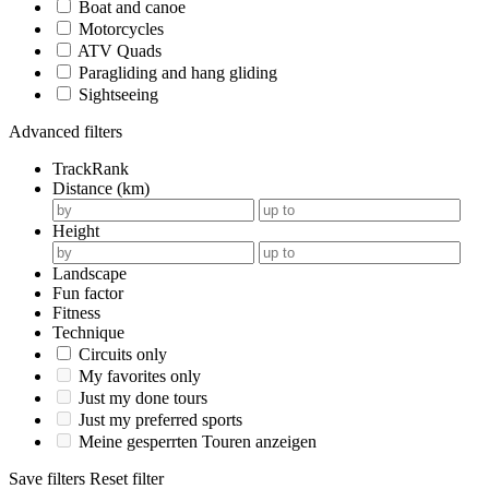
Boat and canoe
Motorcycles
ATV Quads
Paragliding and hang gliding
Sightseeing
Advanced filters
TrackRank
Distance (km)
Height
Landscape
Fun factor
Fitness
Technique
Circuits only
My favorites only
Just my done tours
Just my preferred sports
Meine gesperrten Touren anzeigen
Save filters
Reset filter