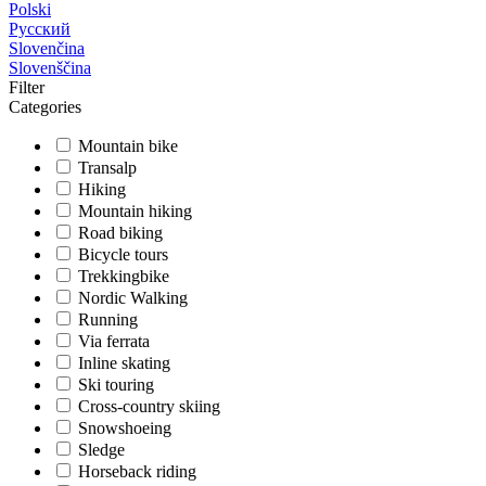
Polski
Русский
Slovenčina
Slovenščina
Filter
Categories
Mountain bike
Transalp
Hiking
Mountain hiking
Road biking
Bicycle tours
Trekkingbike
Nordic Walking
Running
Via ferrata
Inline skating
Ski touring
Cross-country skiing
Snowshoeing
Sledge
Horseback riding