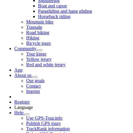
Sightseeing
Boat and canoe
Paragliding and hang gliding
Horseback riding
Mountain bike
Transalp
Road biking
Hiking
Bicycle tours
Community
Tour kings
Yellow jersey
Red and white jersey
App
About us
Our goals
Contact
Imprint
Register
Language
Help
Use GPS-Tour.info
Publish GPS tours
TrackRank information