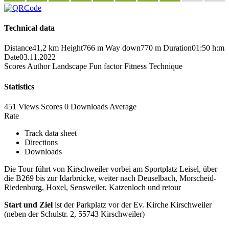
Technical data
Distance
41,2 km
Height
766 m
Way down
770 m
Duration
01:50 h:m
Date
03.11.2022
Scores
Author
Landscape
Fun factor
Fitness
Technique
Statistics
451 Views
Scores
0 Downloads
Average
Rate
Track data sheet
Directions
Downloads
Die Tour führt von Kirschweiler vorbei am Sportplatz Leisel, über
die B269 bis zur Idarbrücke, weiter nach Deuselbach, Morscheid-
Riedenburg, Hoxel, Sensweiler, Katzenloch und retour
Start und Ziel
ist der Parkplatz vor der Ev. Kirche Kirschweiler
(neben der Schulstr. 2, 55743 Kirschweiler)