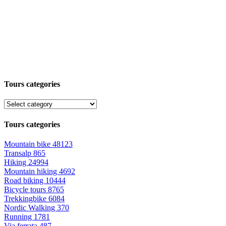
Tours categories
Tours categories
Mountain bike
48123
Transalp
865
Hiking
24994
Mountain hiking
4692
Road biking
10444
Bicycle tours
8765
Trekkingbike
6084
Nordic Walking
370
Running
1781
Via ferrata
487