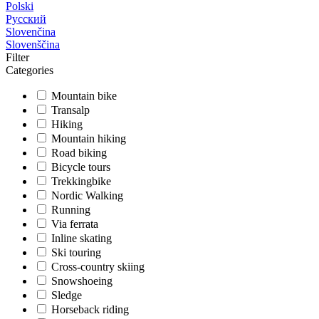
Polski
Русский
Slovenčina
Slovenščina
Filter
Categories
Mountain bike
Transalp
Hiking
Mountain hiking
Road biking
Bicycle tours
Trekkingbike
Nordic Walking
Running
Via ferrata
Inline skating
Ski touring
Cross-country skiing
Snowshoeing
Sledge
Horseback riding