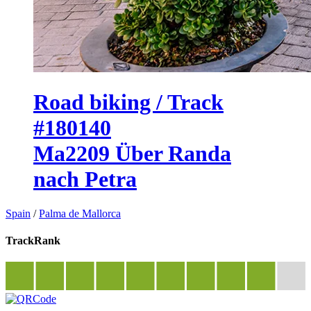
Road biking / Track
#180140
Ma2209 Über Randa
nach Petra
Spain
/
Palma de Mallorca
TrackRank