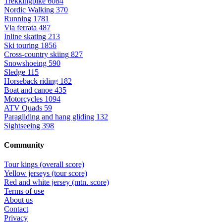
Trekkingbike
6084
Nordic Walking
370
Running
1781
Via ferrata
487
Inline skating
213
Ski touring
1856
Cross-country skiing
827
Snowshoeing
590
Sledge
115
Horseback riding
182
Boat and canoe
435
Motorcycles
1094
ATV Quads
59
Paragliding and hang gliding
132
Sightseeing
398
Community
Tour kings (overall score)
Yellow jerseys (tour score)
Red and white jersey (mtn. score)
Terms of use
About us
Contact
Privacy