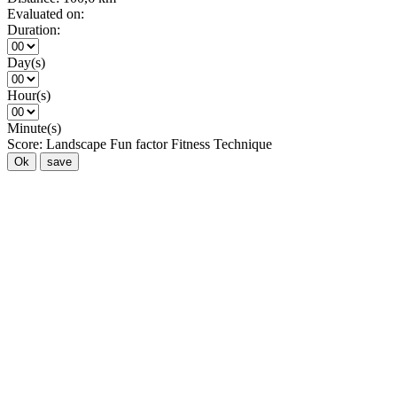
Evaluated on:
Duration:
Day(s)
Hour(s)
Minute(s)
Score:
Landscape
Fun factor
Fitness
Technique
Ok
save