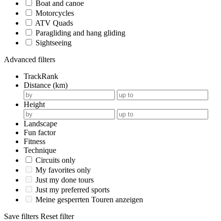
Boat and canoe
Motorcycles
ATV Quads
Paragliding and hang gliding
Sightseeing
Advanced filters
TrackRank
Distance (km)
Height
Landscape
Fun factor
Fitness
Technique
Circuits only
My favorites only
Just my done tours
Just my preferred sports
Meine gesperrten Touren anzeigen
Save filters
Reset filter