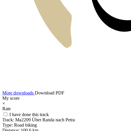
More downloads
Download PDF
My score
×
Rate
I have done this track
Track:
Ma2209 Über Randa nach Petra
Type:
Road biking
Distance:
100,6 km