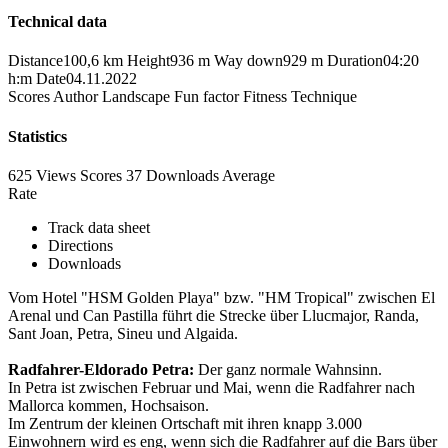
Technical data
Distance
100,6 km
Height
936 m
Way down
929 m
Duration
04:20
h:m
Date
04.11.2022
Scores
Author
Landscape
Fun factor
Fitness
Technique
Statistics
625 Views
Scores
37 Downloads
Average
Rate
Track data sheet
Directions
Downloads
Vom Hotel "HSM Golden Playa" bzw. "HM Tropical" zwischen El
Arenal und Can Pastilla führt die Strecke über Llucmajor, Randa,
Sant Joan, Petra, Sineu und Algaida.
Radfahrer-Eldorado Petra:
Der ganz normale Wahnsinn.
In Petra ist zwischen Februar und Mai, wenn die Radfahrer nach
Mallorca kommen, Hochsaison.
Im Zentrum der kleinen Ortschaft mit ihren knapp 3.000
Einwohnern wird es eng, wenn sich die Radfahrer auf die Bars über