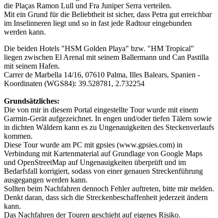
die Plaças Ramon Lull und Fra Juniper Serra verteilen.
Mit ein Grund für die Beliebtheit ist sicher, dass Petra gut erreichbar
im Inselinneren liegt und so in fast jede Radtour eingebunden
werden kann.
Die beiden Hotels "HSM Golden Playa" bzw. "HM Tropical"
liegen zwischen El Arenal mit seinem Ballermann und Can Pastilla
mit seinem Hafen.
Carrer de Marbella 14/16, 07610 Palma, Illes Balears, Spanien -
Koordinaten (WGS84): 39.528781, 2.732254
Grundsätzliches:
Die von mir in diesem Portal eingestellte Tour wurde mit einem
Garmin-Gerät aufgezeichnet. In engen und/oder tiefen Tälern sowie
in dichten Wäldern kann es zu Ungenauigkeiten des Steckenverlaufs
kommen.
Diese Tour wurde am PC mit gpsies (www.gpsies.com) in
Verbindung mit Kartenmaterial auf Grundlage von Google Maps
und OpenStreetMap auf Ungenauigkeiten überprüft und im
Bedarfsfall korrigiert, sodass von einer genauen Streckenführung
ausgegangen werden kann.
Sollten beim Nachfahren dennoch Fehler auftreten, bitte mir melden.
Denkt daran, dass sich die Streckenbeschaffenheit jederzeit ändern
kann.
Das Nachfahren der Touren geschieht auf eigenes Risiko.