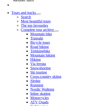
Member since
Tours and tracks
Search
Most beautiful tours
The top favourites
Complete tour archive
Mountain bike
Transalp
Bicycle tours
Road biking
Trekkingbike
Mountain hiking
Hiking
Via ferrata
Snowshoeing
Ski touring
Cross-country skiing
Sledge
Running
Nordic Walking
Inline skating
Motorcycles
ATV Quads