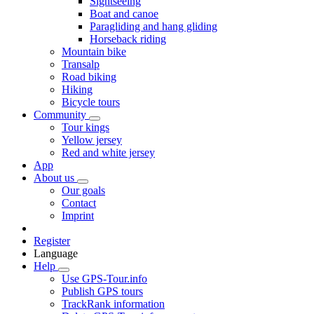
Sightseeing
Boat and canoe
Paragliding and hang gliding
Horseback riding
Mountain bike
Transalp
Road biking
Hiking
Bicycle tours
Community
Tour kings
Yellow jersey
Red and white jersey
App
About us
Our goals
Contact
Imprint
Register
Language
Help
Use GPS-Tour.info
Publish GPS tours
TrackRank information