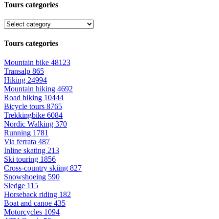
Tours categories
Tours categories
Mountain bike
48123
Transalp
865
Hiking
24994
Mountain hiking
4692
Road biking
10444
Bicycle tours
8765
Trekkingbike
6084
Nordic Walking
370
Running
1781
Via ferrata
487
Inline skating
213
Ski touring
1856
Cross-country skiing
827
Snowshoeing
590
Sledge
115
Horseback riding
182
Boat and canoe
435
Motorcycles
1094