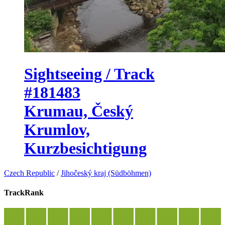
Sightseeing / Track
#181483
Krumau, Český
Krumlov,
Kurzbesichtigung
Czech Republic
/
Jihočeský kraj (Südböhmen)
TrackRank