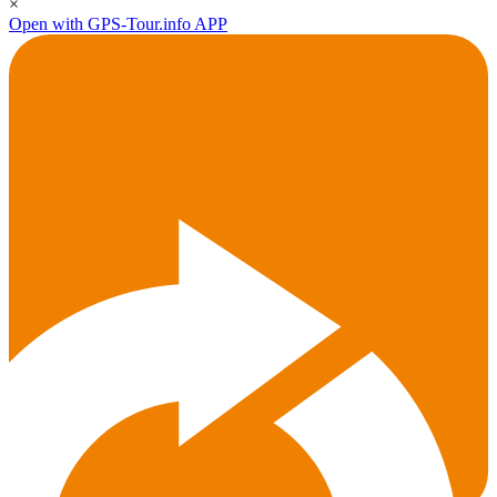
×
Open with GPS-Tour.info APP