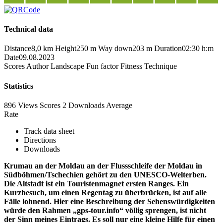
Technical data
Distance
8,0 km
Height
250 m
Way down
203 m
Duration
02:30 h:m
Date
09.08.2023
Scores
Author
Landscape
Fun factor
Fitness
Technique
Statistics
896 Views
Scores
2 Downloads
Average
Rate
Track data sheet
Directions
Downloads
Krumau an der Moldau an der Flussschleife der Moldau in
Südböhmen/Tschechien gehört zu den UNESCO-Welterben.
Die Altstadt ist ein Touristenmagnet ersten Ranges. Ein
Kurzbesuch, um einen Regentag zu überbrücken, ist auf alle
Fälle lohnend. Hier eine Beschreibung der Sehenswürdigkeiten
würde den Rahmen „gps-tour.info“ völlig sprengen, ist nicht
der Sinn meines Eintrags. Es soll nur eine kleine Hilfe für einen