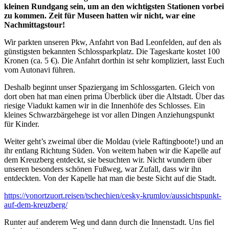
kleinen Rundgang sein, um an den wichtigsten Stationen vorbei
zu kommen. Zeit für Museen hatten wir nicht, war eine
Nachmittagstour!
Wir parkten unseren Pkw, Anfahrt von Bad Leonfelden, auf den als
günstigsten bekannten Schlossparkplatz. Die Tageskarte kostet 100
Kronen (ca. 5 €). Die Anfahrt dorthin ist sehr kompliziert, lasst Euch
vom Autonavi führen.
Deshalb beginnt unser Spaziergang im Schlossgarten. Gleich von
dort oben hat man einen prima Überblick über die Altstadt. Über das
riesige Viadukt kamen wir in die Innenhöfe des Schlosses. Ein
kleines Schwarzbärgehege ist vor allen Dingen Anziehungspunkt
für Kinder.
Weiter geht’s zweimal über die Moldau (viele Raftingboote!) und an
ihr entlang Richtung Süden. Von weitem haben wir die Kapelle auf
dem Kreuzberg entdeckt, sie besuchten wir. Nicht wundern über
unseren besonders schönen Fußweg, war Zufall, dass wir ihn
entdeckten. Von der Kapelle hat man die beste Sicht auf die Stadt.
https://vonortzuort.reisen/tschechien/cesky-krumlov/aussichtspunkt-
auf-dem-kreuzberg/
Runter auf anderem Weg und dann durch die Innenstadt. Uns fiel