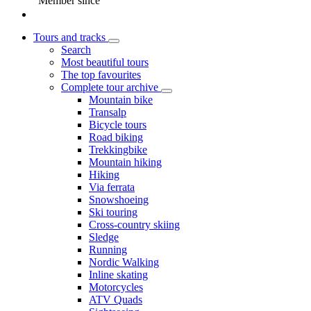
Member since
Tours and tracks
Search
Most beautiful tours
The top favourites
Complete tour archive
Mountain bike
Transalp
Bicycle tours
Road biking
Trekkingbike
Mountain hiking
Hiking
Via ferrata
Snowshoeing
Ski touring
Cross-country skiing
Sledge
Running
Nordic Walking
Inline skating
Motorcycles
ATV Quads