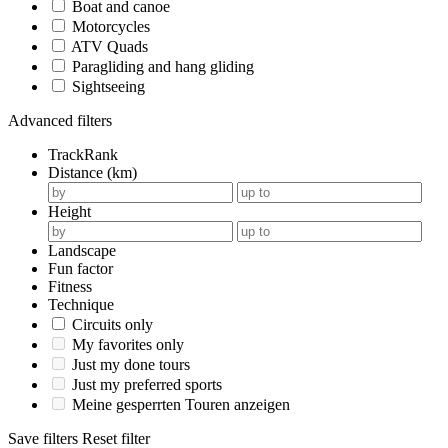
Boat and canoe
Motorcycles
ATV Quads
Paragliding and hang gliding
Sightseeing
Advanced filters
TrackRank
Distance (km)
Height
Landscape
Fun factor
Fitness
Technique
Circuits only
My favorites only
Just my done tours
Just my preferred sports
Meine gesperrten Touren anzeigen
Save filters
Reset filter