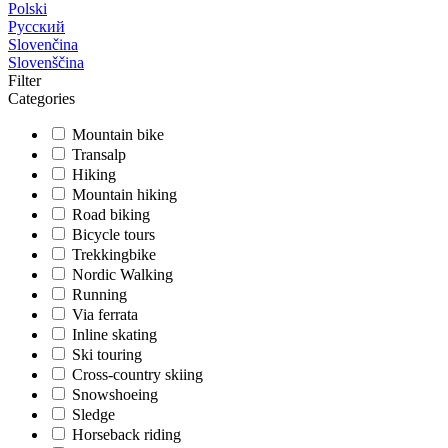
Polski
Русский
Slovenčina
Slovenščina
Filter
Categories
Mountain bike
Transalp
Hiking
Mountain hiking
Road biking
Bicycle tours
Trekkingbike
Nordic Walking
Running
Via ferrata
Inline skating
Ski touring
Cross-country skiing
Snowshoeing
Sledge
Horseback riding