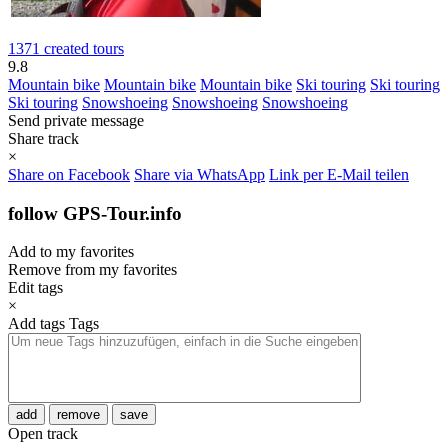
1371 created tours
9.8
Mountain bike
Mountain bike
Mountain bike
Ski touring
Ski touring
Ski touring
Snowshoeing
Snowshoeing
Snowshoeing
Send private message
Share track
×
Share on Facebook
Share via WhatsApp
Link per E-Mail teilen
follow GPS-Tour.info
Add to my favorites
Remove from my favorites
Edit tags
×
Add tags
Tags
add
remove
save
Open track