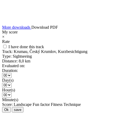
More downloads
Download PDF
My score
×
Rate
I have done this track
Track:
Krumau, Český Krumlov, Kurzbesichtigung
Type:
Sightseeing
Distance:
8,0 km
Evaluated on:
Duration:
Day(s)
Hour(s)
Minute(s)
Score:
Landscape
Fun factor
Fitness
Technique
Ok
save