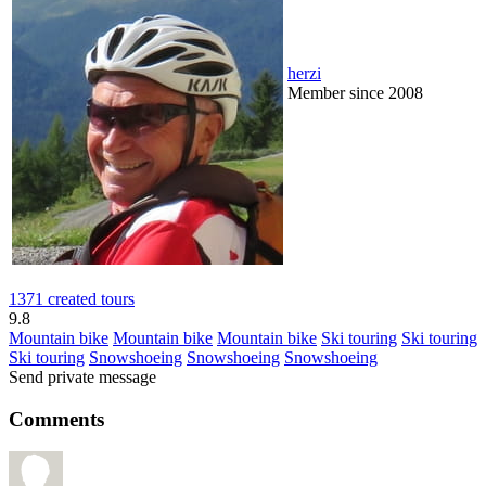
herzi
Member since 2008
1371 created tours
9.8
Mountain bike
Mountain bike
Mountain bike
Ski touring
Ski touring
Ski touring
Snowshoeing
Snowshoeing
Snowshoeing
Send private message
Comments