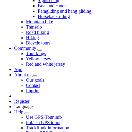
Sightseeing
Boat and canoe
Paragliding and hang gliding
Horseback riding
Mountain bike
Transalp
Road biking
Hiking
Bicycle tours
Community
Tour kings
Yellow jersey
Red and white jersey
App
About us
Our goals
Contact
Imprint
Register
Language
Help
Use GPS-Tour.info
Publish GPS tours
TrackRank information