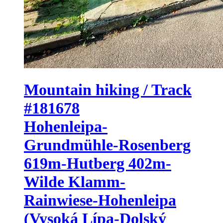
Mountain hiking / Track
#181678
Hohenleipa-
Grundmühle-Rosenberg
619m-Hutberg 402m-
Wilde Klamm-
Rainwiese-Hohenleipa
(Vysoká Lípa-Dolský