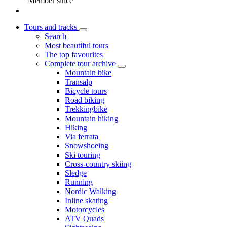
Member since
Tours and tracks
Search
Most beautiful tours
The top favourites
Complete tour archive
Mountain bike
Transalp
Bicycle tours
Road biking
Trekkingbike
Mountain hiking
Hiking
Via ferrata
Snowshoeing
Ski touring
Cross-country skiing
Sledge
Running
Nordic Walking
Inline skating
Motorcycles
ATV Quads