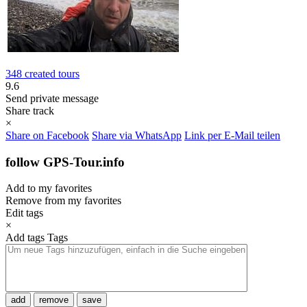
348 created tours
9.6
Send private message
Share track
×
Share on Facebook
Share via WhatsApp
Link per E-Mail teilen
follow GPS-Tour.info
Add to my favorites
Remove from my favorites
Edit tags
×
Add tags
Tags
add
remove
save