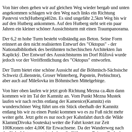
Von hier oben gehen wir auf gleichen Weg wieder bergab und unten
angekommen schlagen wir den Weg nach links ein Richtung
Pastevni vrch(Hutberg)402m. Es sind ungefähr 2,5km Weg bis wir
auf den Hutberg ankommen. Auf den Hutberg steht seit ein paar
Jahren ein kleiner schöner Aussichtsturm mit einen Traumpanorama.
Der 6,2 m hohe Turm besteht vollständig aus Beton. Seine Form
erinnert an den nicht realisierten Entwurf des "Oktopus" - der
Nationalbibliothek des berühmten tschechischen Architekten Jan
Kaplický. Der Entwurf des Aussichtsturms im Dorf Růžová wurde
jedoch vor der Veröffentlichung des "Oktopus" entworfen.
Der Turm bietet eine schöne Aussicht auf die Böhmisch-Sächsische
Schweiz (Lilienstein, Groser Winterberg, Papstein, Prebischtor),
aber auch auf Milešovka im Böhmischen Mittelgebirge.
Von hier oben laufen wir jetzt grob Richtung Mezna ca.4km dann
kommen wir im Tal der Kamnitz an. Vom Punkt Mezna Mustek
laufen wir nach rechts entlang der Kamenice(Kamnitz) ein
wunderschöner Weg führt uns ein Stück oberhalb der Kamnitz
entlang bis wir zu einen Punkt kommen wo es zu Fuß nicht mehr
weiter geht. Jetzt geht es nur noch per Kahnfahrt durch die Wilde
Klamm(Divoka Souteska) weiter die Fahrt kostet zur Zeit
100Kronen oder 4,00€ für Erwachsene. Da der Wanderweg nach