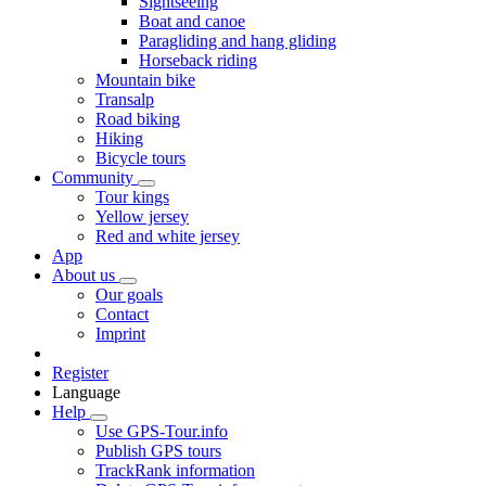
Sightseeing
Boat and canoe
Paragliding and hang gliding
Horseback riding
Mountain bike
Transalp
Road biking
Hiking
Bicycle tours
Community
Tour kings
Yellow jersey
Red and white jersey
App
About us
Our goals
Contact
Imprint
Register
Language
Help
Use GPS-Tour.info
Publish GPS tours
TrackRank information