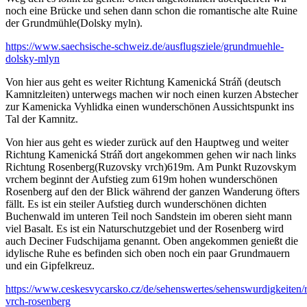
noch eine Brücke und sehen dann schon die romantische alte Ruine
der Grundmühle(Dolsky myln).
https://www.saechsische-schweiz.de/ausflugsziele/grundmuehle-
dolsky-mlyn
Von hier aus geht es weiter Richtung Kamenická Stráň (deutsch
Kamnitzleiten) unterwegs machen wir noch einen kurzen Abstecher
zur Kamenicka Vyhlidka einen wunderschönen Aussichtspunkt ins
Tal der Kamnitz.
Von hier aus geht es wieder zurück auf den Hauptweg und weiter
Richtung Kamenická Stráň dort angekommen gehen wir nach links
Richtung Rosenberg(Ruzovsky vrch)619m. Am Punkt Ruzovskym
vrchem beginnt der Aufstieg zum 619m hohen wunderschönen
Rosenberg auf den der Blick während der ganzen Wanderung öfters
fällt. Es ist ein steiler Aufstieg durch wunderschönen dichten
Buchenwald im unteren Teil noch Sandstein im oberen sieht mann
viel Basalt. Es ist ein Naturschutzgebiet und der Rosenberg wird
auch Deciner Fudschijama genannt. Oben angekommen genießt die
idylische Ruhe es befinden sich oben noch ein paar Grundmauern
und ein Gipfelkreuz.
https://www.ceskesvycarsko.cz/de/sehenswertes/sehenswurdigkeiten/
vrch-rosenberg