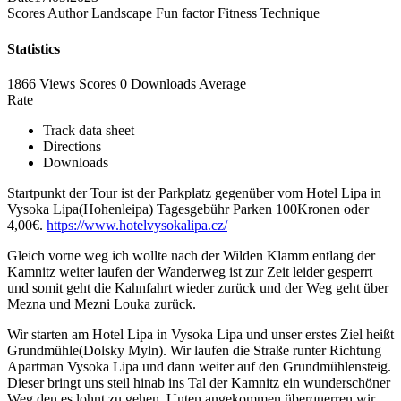
Scores
Author
Landscape
Fun factor
Fitness
Technique
Statistics
1866 Views
Scores
0 Downloads
Average
Rate
Track data sheet
Directions
Downloads
Startpunkt der Tour ist der Parkplatz gegenüber vom Hotel Lipa in
Vysoka Lipa(Hohenleipa) Tagesgebühr Parken 100Kronen oder
4,00€.
https://www.hotelvysokalipa.cz/
Gleich vorne weg ich wollte nach der Wilden Klamm entlang der
Kamnitz weiter laufen der Wanderweg ist zur Zeit leider gesperrt
und somit geht die Kahnfahrt wieder zurück und der Weg geht über
Mezna und Mezni Louka zurück.
Wir starten am Hotel Lipa in Vysoka Lipa und unser erstes Ziel heißt
Grundmühle(Dolsky Myln). Wir laufen die Straße runter Richtung
Apartman Vysoka Lipa und dann weiter auf den Grundmühlensteig.
Dieser bringt uns steil hinab ins Tal der Kamnitz ein wunderschöner
Weg den es lohnt zu gehen. Unten angekommen überquerren wir