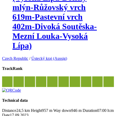
mlýn-Růžovský vrch
619m-Pastevní vrch
402m-Divoká Soutěska-
Mezní Louka-Vysoká
Lípa)
Czech Republic
/
Ústecký kraj (Aussig)
TrackRank
Technical data
Distance
24,5 km
Height
957 m
Way down
946 m
Duration
07:00 h:m
Date
17.09.2023