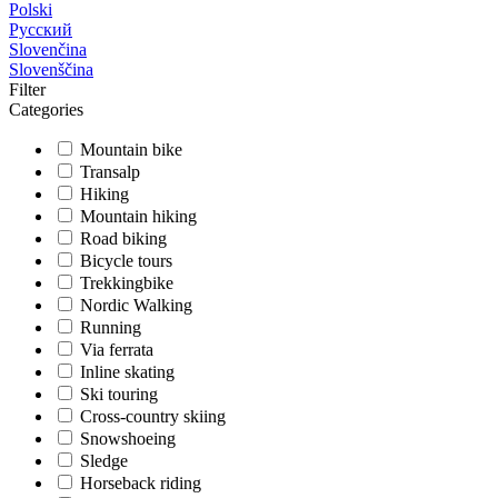
Polski
Русский
Slovenčina
Slovenščina
Filter
Categories
Mountain bike
Transalp
Hiking
Mountain hiking
Road biking
Bicycle tours
Trekkingbike
Nordic Walking
Running
Via ferrata
Inline skating
Ski touring
Cross-country skiing
Snowshoeing
Sledge
Horseback riding