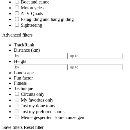
Boat and canoe
Motorcycles
ATV Quads
Paragliding and hang gliding
Sightseeing
Advanced filters
TrackRank
Distance (km)
Height
Landscape
Fun factor
Fitness
Technique
Circuits only
My favorites only
Just my done tours
Just my preferred sports
Meine gesperrten Touren anzeigen
Save filters
Reset filter