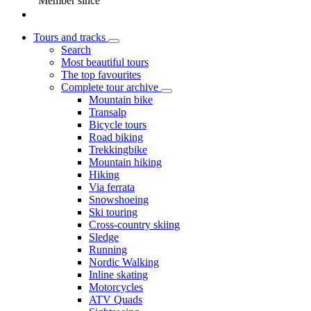
Member since
Tours and tracks
Search
Most beautiful tours
The top favourites
Complete tour archive
Mountain bike
Transalp
Bicycle tours
Road biking
Trekkingbike
Mountain hiking
Hiking
Via ferrata
Snowshoeing
Ski touring
Cross-country skiing
Sledge
Running
Nordic Walking
Inline skating
Motorcycles
ATV Quads