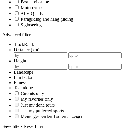
Boat and canoe
Motorcycles
ATV Quads
Paragliding and hang gliding
Sightseeing
Advanced filters
TrackRank
Distance (km)
Height
Landscape
Fun factor
Fitness
Technique
Circuits only
My favorites only
Just my done tours
Just my preferred sports
Meine gesperrten Touren anzeigen
Save filters
Reset filter