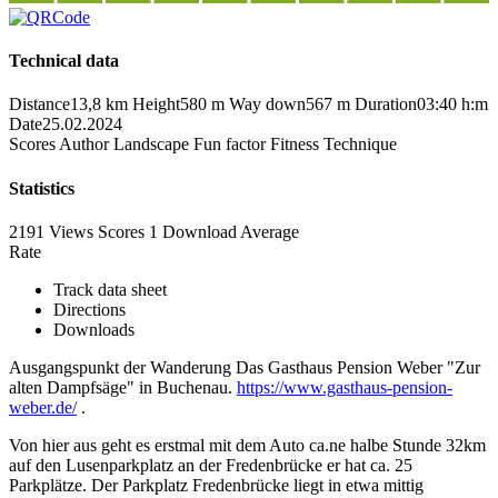
Technical data
Distance
13,8 km
Height
580 m
Way down
567 m
Duration
03:40 h:m
Date
25.02.2024
Scores
Author
Landscape
Fun factor
Fitness
Technique
Statistics
2191 Views
Scores
1 Download
Average
Rate
Track data sheet
Directions
Downloads
Ausgangspunkt der Wanderung Das Gasthaus Pension Weber "Zur
alten Dampfsäge" in Buchenau.
https://www.gasthaus-pension-
weber.de/
.
Von hier aus geht es erstmal mit dem Auto ca.ne halbe Stunde 32km
auf den Lusenparkplatz an der Fredenbrücke er hat ca. 25
Parkplätze. Der
Parkplatz Fredenbrücke liegt in etwa mittig