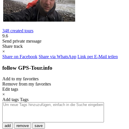
348 created tours
9.6
Send private message
Share track
×
Share on Facebook
Share via WhatsApp
Link per E-Mail teilen
follow GPS-Tour.info
Add to my favorites
Remove from my favorites
Edit tags
×
Add tags
Tags
add
remove
save