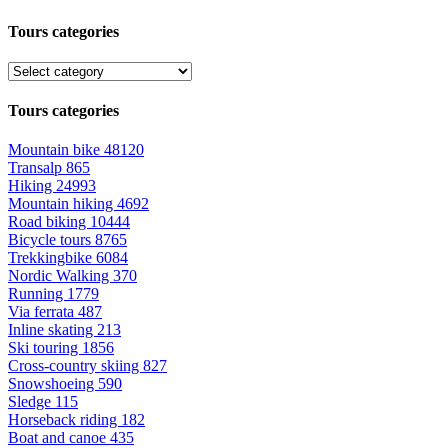
Tours categories
Tours categories
Mountain bike
48120
Transalp
865
Hiking
24993
Mountain hiking
4692
Road biking
10444
Bicycle tours
8765
Trekkingbike
6084
Nordic Walking
370
Running
1779
Via ferrata
487
Inline skating
213
Ski touring
1856
Cross-country skiing
827
Snowshoeing
590
Sledge
115
Horseback riding
182
Boat and canoe
435