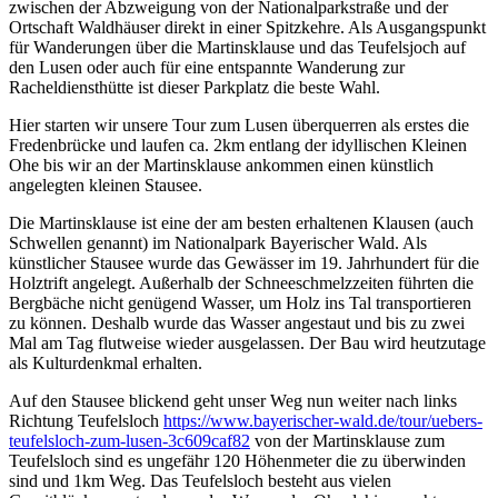
zwischen der Abzweigung von der Nationalparkstraße und der
Ortschaft Waldhäuser direkt in einer Spitzkehre. Als Ausgangspunkt
für Wanderungen über die Martinsklause und das Teufelsjoch auf
den Lusen oder auch für eine entspannte Wanderung zur
Racheldiensthütte ist dieser Parkplatz die beste Wahl.
Hier starten wir unsere Tour zum Lusen überquerren als erstes die
Fredenbrücke und laufen ca. 2km entlang der idyllischen Kleinen
Ohe bis wir an der Martinsklause ankommen einen künstlich
angelegten kleinen Stausee.
Die Martinsklause ist eine der am besten erhaltenen Klausen (auch
Schwellen genannt) im Nationalpark Bayerischer Wald. Als
künstlicher Stausee wurde das Gewässer im 19. Jahrhundert für die
Holztrift angelegt. Außerhalb der Schneeschmelzzeiten führten die
Bergbäche nicht genügend Wasser, um Holz ins Tal transportieren
zu können. Deshalb wurde das Wasser angestaut und bis zu zwei
Mal am Tag flutweise wieder ausgelassen. Der Bau wird heutzutage
als Kulturdenkmal erhalten.
Auf den Stausee blickend geht unser Weg nun weiter nach links
Richtung Teufelsloch
https://www.bayerischer-wald.de/tour/uebers-
teufelsloch-zum-lusen-3c609caf82
von der Martinsklause zum
Teufelsloch sind es ungefähr 120 Höhenmeter die zu überwinden
sind und 1km Weg. Das Teufelsloch besteht aus vielen