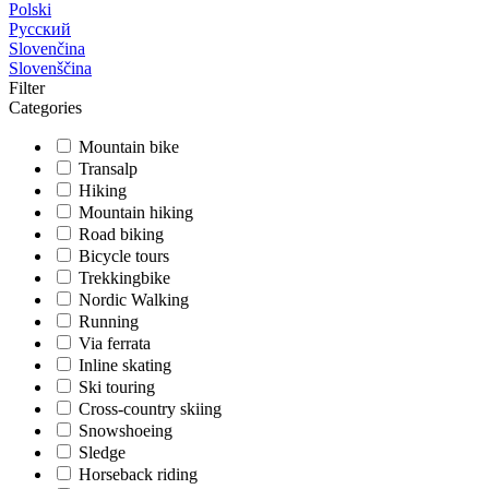
Polski
Русский
Slovenčina
Slovenščina
Filter
Categories
Mountain bike
Transalp
Hiking
Mountain hiking
Road biking
Bicycle tours
Trekkingbike
Nordic Walking
Running
Via ferrata
Inline skating
Ski touring
Cross-country skiing
Snowshoeing
Sledge
Horseback riding