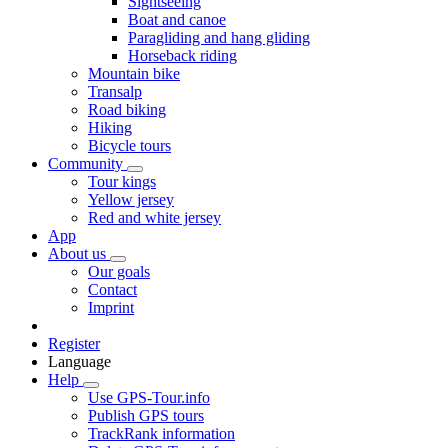
Sightseeing
Boat and canoe
Paragliding and hang gliding
Horseback riding
Mountain bike
Transalp
Road biking
Hiking
Bicycle tours
Community
Tour kings
Yellow jersey
Red and white jersey
App
About us
Our goals
Contact
Imprint
Register
Language
Help
Use GPS-Tour.info
Publish GPS tours
TrackRank information