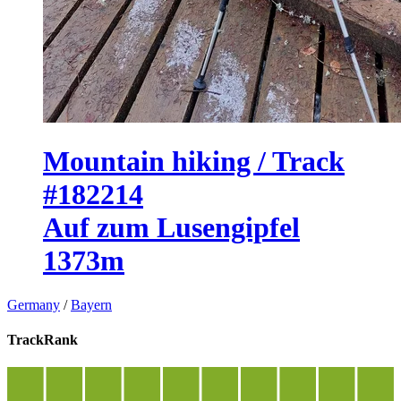
Mountain hiking / Track
#182214
Auf zum Lusengipfel
1373m
Germany
/
Bayern
TrackRank