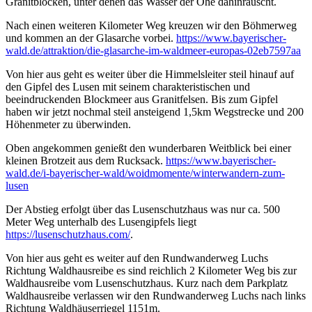
Granitblöcken, unter denen das Wasser der Ohe dahinrauscht.
Nach einen weiteren Kilometer Weg kreuzen wir den Böhmerweg
und kommen an der Glasarche vorbei.
https://www.bayerischer-
wald.de/attraktion/die-glasarche-im-waldmeer-europas-02eb7597aa
Von hier aus geht es weiter über die Himmelsleiter steil hinauf auf
den Gipfel des Lusen mit seinem charakteristischen und
beeindruckenden Blockmeer aus Granitfelsen. Bis zum Gipfel
haben wir jetzt nochmal steil ansteigend 1,5km Wegstrecke und 200
Höhenmeter zu überwinden.
Oben angekommen genießt den wunderbaren Weitblick bei einer
kleinen Brotzeit aus dem Rucksack.
https://www.bayerischer-
wald.de/i-bayerischer-wald/woidmomente/winterwandern-zum-
lusen
Der Abstieg erfolgt über das Lusenschutzhaus was nur ca. 500
Meter Weg unterhalb des Lusengipfels liegt
https://lusenschutzhaus.com/
.
Von hier aus geht es weiter auf den Rundwanderweg Luchs
Richtung Waldhausreibe es sind reichlich 2 Kilometer Weg bis zur
Waldhausreibe vom Lusenschutzhaus. Kurz nach dem Parkplatz
Waldhausreibe verlassen wir den Rundwanderweg Luchs nach links
Richtung Waldhäuserriegel 1151m.