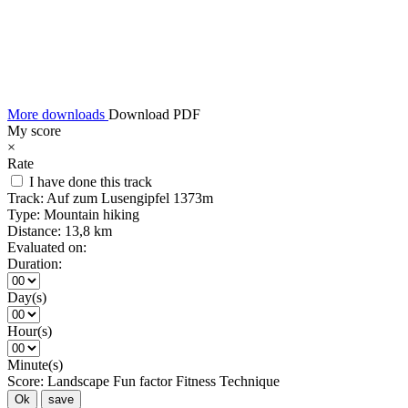
More downloads
Download PDF
My score
×
Rate
I have done this track
Track:
Auf zum Lusengipfel 1373m
Type:
Mountain hiking
Distance:
13,8 km
Evaluated on:
Duration:
Day(s)
Hour(s)
Minute(s)
Score:
Landscape
Fun factor
Fitness
Technique
Ok
save