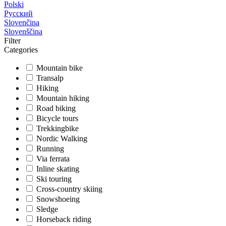
Polski
Русский
Slovenčina
Slovenščina
Filter
Categories
Mountain bike
Transalp
Hiking
Mountain hiking
Road biking
Bicycle tours
Trekkingbike
Nordic Walking
Running
Via ferrata
Inline skating
Ski touring
Cross-country skiing
Snowshoeing
Sledge
Horseback riding