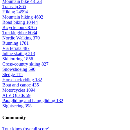
Mountain bike
48123
Transalp
865
Hiking
24994
Mountain hiking
4692
Road biking
10444
Bicycle tours
8765
Trekkingbike
6084
Nordic Walking
370
Running
1781
Via ferrata
487
Inline skating
213
Ski touring
1856
Cross-country skiing
827
Snowshoeing
590
Sledge
115
Horseback riding
182
Boat and canoe
435
Motorcycles
1094
ATV Quads
59
Paragliding and hang gliding
132
Sightseeing
398
Community
Tour kings (overall score)