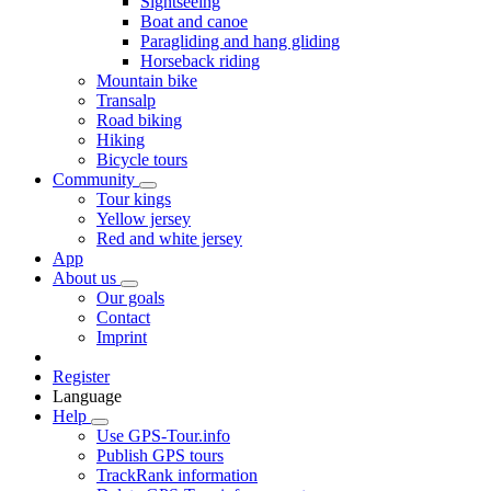
Sightseeing
Boat and canoe
Paragliding and hang gliding
Horseback riding
Mountain bike
Transalp
Road biking
Hiking
Bicycle tours
Community
Tour kings
Yellow jersey
Red and white jersey
App
About us
Our goals
Contact
Imprint
Register
Language
Help
Use GPS-Tour.info
Publish GPS tours
TrackRank information