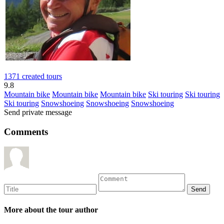
1371 created tours
9.8
Mountain bike
Mountain bike
Mountain bike
Ski touring
Ski touring
Ski touring
Snowshoeing
Snowshoeing
Snowshoeing
Send private message
Comments
More about the tour author