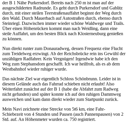
der B 1 Nähe Purkersdorf. Bereits nach 250 m ist man auf der
ausgeschilderten Radrunde. Es geht durch Purkersdorf und Gablitz
durch, mit einer steilen Teerstraßenauffahrt beginnt der Weg durch
den Wald. Durch Mauerbach auf Autostraßen durch, ebenso durch
Steinriegl. Dazwischen immer wieder schöne Waldwege und Trails.
Über einen Höhenrücken kommt man nach Weidling, dann eine
steile Auffahrt, um den besten Blick nach Klosterneuburg genießen
zu können.
Nun direkt runter zum Donauradweg, dessen Frequenz eine Flucht
zum Treidelweg erzwingt. Ab der Reichsbrücke rein ins Gewühl der
unzähligen Radfahrer. Kein Vergnügen! Irgendwie habe ich den
Weg zum Stephansdom geschafft. Ich war heilfroh, als es ab dem
Westbahnhof wieder ruhiger wurde.
Das nächste Ziel war eigentlich Schloss Schönbrunn. Leider ist in
diesem Gelände auch das Fahrrad schieben nicht erlaubt! Also
Weiterfahrt zunächst auf der B 1 (habe die Abfahrt zum Radweg
nicht gefunden) und später konnte ich auf den ruhigen Dammweg
ausweichen und kam dann direkt wieder zum Startpunkt zurück.
Mein Navi zeichnete eine Strecke von 5t6 km, eine Fahr-
Schiebezeit von 4 Stunden und Pausen (auch Pannenpausen) von 2
Std. auf. An Höhenmeter wurden ca. 750 registriert.