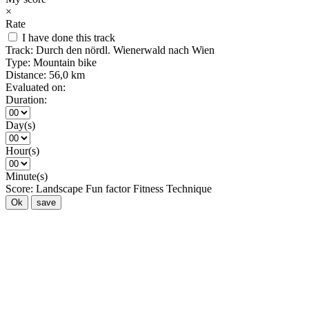
×
Rate
I have done this track
Track:
Durch den nördl. Wienerwald nach Wien
Type:
Mountain bike
Distance:
56,0 km
Evaluated on:
Duration:
Day(s)
Hour(s)
Minute(s)
Score:
Landscape
Fun factor
Fitness
Technique
Ok
save