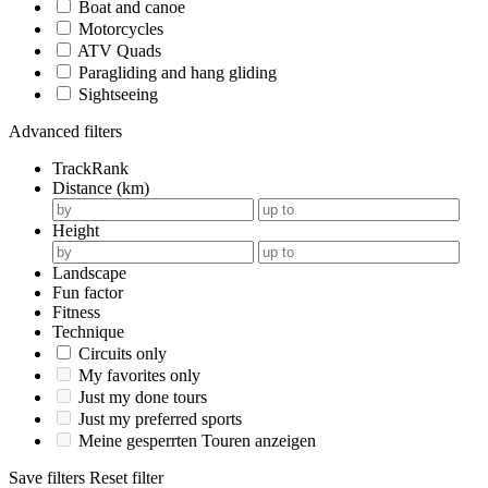
Boat and canoe
Motorcycles
ATV Quads
Paragliding and hang gliding
Sightseeing
Advanced filters
TrackRank
Distance (km)
Height
Landscape
Fun factor
Fitness
Technique
Circuits only
My favorites only
Just my done tours
Just my preferred sports
Meine gesperrten Touren anzeigen
Save filters
Reset filter