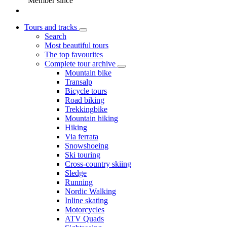
Member since
Tours and tracks
Search
Most beautiful tours
The top favourites
Complete tour archive
Mountain bike
Transalp
Bicycle tours
Road biking
Trekkingbike
Mountain hiking
Hiking
Via ferrata
Snowshoeing
Ski touring
Cross-country skiing
Sledge
Running
Nordic Walking
Inline skating
Motorcycles
ATV Quads