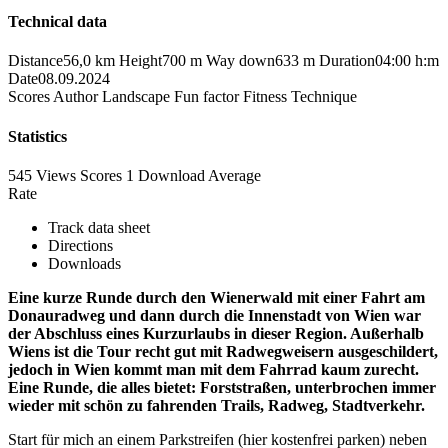
Technical data
Distance
56,0 km
Height
700 m
Way down
633 m
Duration
04:00 h:m
Date
08.09.2024
Scores
Author
Landscape
Fun factor
Fitness
Technique
Statistics
545 Views
Scores
1 Download
Average
Rate
Track data sheet
Directions
Downloads
Eine kurze Runde durch den Wienerwald mit einer Fahrt am
Donauradweg und dann durch die Innenstadt von Wien war
der Abschluss eines Kurzurlaubs in dieser Region. Außerhalb
Wiens ist die Tour recht gut mit Radwegweisern ausgeschildert,
jedoch in Wien kommt man mit dem Fahrrad kaum zurecht.
Eine Runde, die alles bietet: Forststraßen, unterbrochen immer
wieder mit schön zu fahrenden Trails, Radweg, Stadtverkehr.
Start für mich an einem Parkstreifen (hier kostenfrei parken) neben