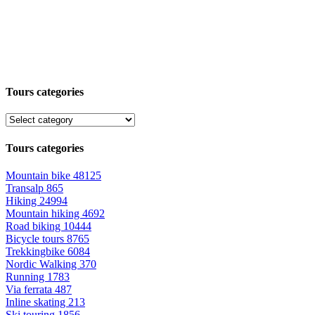
Tours categories
Tours categories
Mountain bike
48125
Transalp
865
Hiking
24994
Mountain hiking
4692
Road biking
10444
Bicycle tours
8765
Trekkingbike
6084
Nordic Walking
370
Running
1783
Via ferrata
487
Inline skating
213
Ski touring
1856