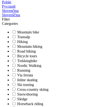
Polski
Русский
Slovenčina
Slovenščina
Filter
Categories
Mountain bike
Transalp
Hiking
Mountain hiking
Road biking
Bicycle tours
Trekkingbike
Nordic Walking
Running
Via ferrata
Inline skating
Ski touring
Cross-country skiing
Snowshoeing
Sledge
Horseback riding