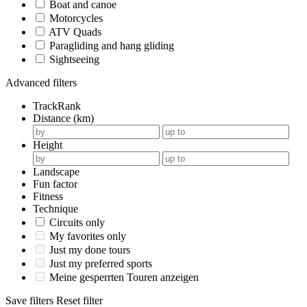
Boat and canoe
Motorcycles
ATV Quads
Paragliding and hang gliding
Sightseeing
Advanced filters
TrackRank
Distance (km)
Height
Landscape
Fun factor
Fitness
Technique
Circuits only
My favorites only
Just my done tours
Just my preferred sports
Meine gesperrten Touren anzeigen
Save filters
Reset filter