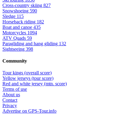
Cross-country skiing
827
Snowshoeing
590
Sledge
115
Horseback riding
182
Boat and canoe
435
Motorcycles
1094
ATV Quads
59
Paragliding and hang gliding
132
Sightseeing
398
Community
Tour kings (overall score)
Yellow jerseys (tour score)
Red and white jersey (mtn. score)
Terms of use
About us
Contact
Privacy
Advertise on GPS-Tour.info