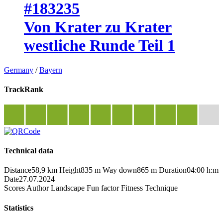
#183235
Von Krater zu Krater
westliche Runde Teil 1
Germany
/
Bayern
TrackRank
Technical data
Distance
58,9 km
Height
835 m
Way down
865 m
Duration
04:00 h:m
Date
27.07.2024
Scores
Author
Landscape
Fun factor
Fitness
Technique
Statistics