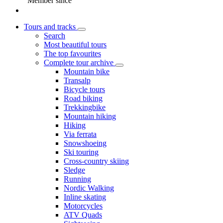
Member since
Tours and tracks
Search
Most beautiful tours
The top favourites
Complete tour archive
Mountain bike
Transalp
Bicycle tours
Road biking
Trekkingbike
Mountain hiking
Hiking
Via ferrata
Snowshoeing
Ski touring
Cross-country skiing
Sledge
Running
Nordic Walking
Inline skating
Motorcycles
ATV Quads