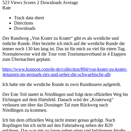
523 Views
Scores
2 Downloads
Average
Rate
Track data sheet
Directions
Downloads
Der Rundweg „Von Krater zu Krater“ gibt es als westliche und
östliche Runde. Hier beziehe ich mich auf die westliche Runde die
immer noch 130 km lang ist. Das ist für mich zu viel für einen Tag.
Normalerweise wird die Tour vom Tourismusverband in 4 Etappen
zum Übernachten geplant.
https://www.komoot.com/de-de/collection/894/von-krater-zu-krater-
4etappen-im-geopark-ries-und-ueber-die-schwaebische-alb
Ich habe mir die westliche Runde in zwei Rundtouren aufgeteilt.
Der Este Teil startet in Nördlingen und folgt dem offiziellen Weg bis
Elchingen auf dem Härtsfeld. Danach wird der „Kraterweg“
verlassen um über das Dossinger Tal zum Rückweg nach
Nördlingen zu kommen.
Ich bin dem offiziellen Weg nicht immer genau gefolgt. Nach
Bopfingen bin ich nicht auf den Fahrradweg neben der B29
gefahren. Das war mir zu lange neben einer viel befahrenen Straße.