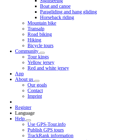
Sightseeing
Boat and canoe
Paragliding and hang gliding
Horseback riding
Mountain bike
Transalp
Road biking
Hiking
Bicycle tours
Community
Tour kings
Yellow jersey
Red and white jersey
App
About us
Our goals
Contact
Imprint
Register
Language
Help
Use GPS-Tour.info
Publish GPS tours
TrackRank information