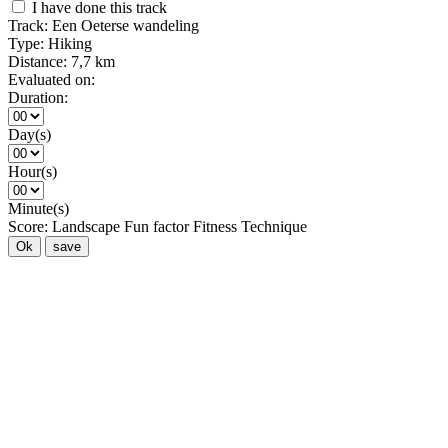
I have done this track
Track:
Een Oeterse wandeling
Type:
Hiking
Distance:
7,7 km
Evaluated on:
Duration:
Day(s)
Hour(s)
Minute(s)
Score:
Landscape
Fun factor
Fitness
Technique
Ok
save