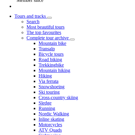
Member since
Tours and tracks
Search
Most beautiful tours
The top favourites
Complete tour archive
Mountain bike
Transalp
Bicycle tours
Road biking
Trekkingbike
Mountain hiking
Hiking
Via ferrata
Snowshoeing
Ski touring
Cross-country skiing
Sledge
Running
Nordic Walking
Inline skating
Motorcycles
ATV Quads