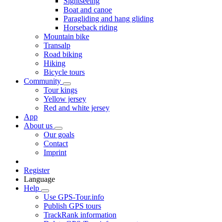
Sightseeing
Boat and canoe
Paragliding and hang gliding
Horseback riding
Mountain bike
Transalp
Road biking
Hiking
Bicycle tours
Community
Tour kings
Yellow jersey
Red and white jersey
App
About us
Our goals
Contact
Imprint
Register
Language
Help
Use GPS-Tour.info
Publish GPS tours
TrackRank information