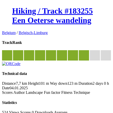
Hiking / Track #183255
Een Oeterse wandeling
Belgium
/
Belgisch-Limburg
TrackRank
Technical data
Distance
7,7 km
Height
101 m
Way down
123 m
Duration
2 days 0 h
Date
04.01.2025
Scores
Author
Landscape
Fun factor
Fitness
Technique
Statistics
524 Views
Scores
0 Downloads
Average