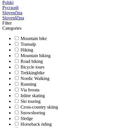
Polski
Русский
Slovenčina
Slovenščina
Filter
Categories
Mountain bike
Transalp
Hiking
Mountain hiking
Road biking
Bicycle tours
Trekkingbike
Nordic Walking
Running
Via ferrata
Inline skating
Ski touring
Cross-country skiing
Snowshoeing
Sledge
Horseback riding