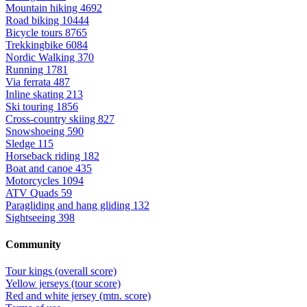
Mountain hiking
4692
Road biking
10444
Bicycle tours
8765
Trekkingbike
6084
Nordic Walking
370
Running
1781
Via ferrata
487
Inline skating
213
Ski touring
1856
Cross-country skiing
827
Snowshoeing
590
Sledge
115
Horseback riding
182
Boat and canoe
435
Motorcycles
1094
ATV Quads
59
Paragliding and hang gliding
132
Sightseeing
398
Community
Tour kings (overall score)
Yellow jerseys (tour score)
Red and white jersey (mtn. score)