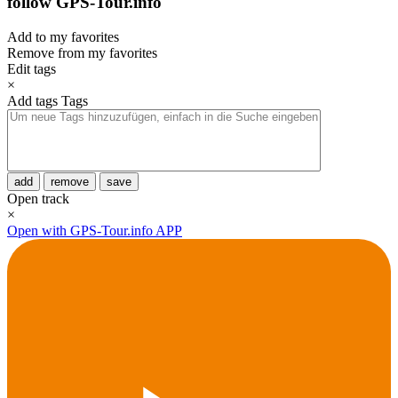
follow GPS-Tour.info
Add to my favorites
Remove from my favorites
Edit tags
×
Add tags
Tags
add
remove
save
Open track
×
Open with GPS-Tour.info APP