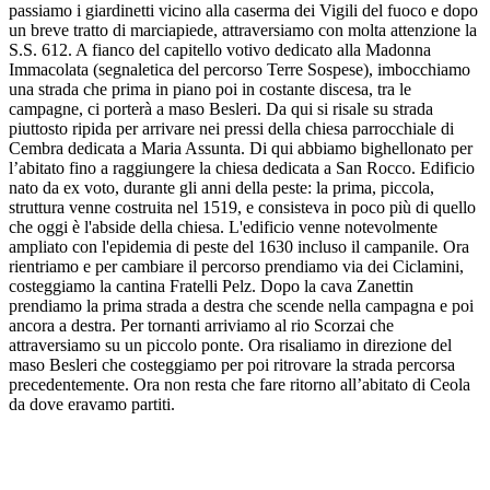
passiamo i giardinetti vicino alla caserma dei Vigili del fuoco e dopo
un breve tratto di marciapiede, attraversiamo con molta attenzione la
S.S. 612. A fianco del capitello votivo dedicato alla Madonna
Immacolata (segnaletica del percorso Terre Sospese), imbocchiamo
una strada che prima in piano poi in costante discesa, tra le
campagne, ci porterà a maso Besleri. Da qui si risale su strada
piuttosto ripida per arrivare nei pressi della chiesa parrocchiale di
Cembra dedicata a Maria Assunta. Di qui abbiamo bighellonato per
l’abitato fino a raggiungere la chiesa dedicata a San Rocco. Edificio
nato da ex voto, durante gli anni della peste: la prima, piccola,
struttura venne costruita nel 1519, e consisteva in poco più di quello
che oggi è l'abside della chiesa. L'edificio venne notevolmente
ampliato con l'epidemia di peste del 1630 incluso il campanile. Ora
rientriamo e per cambiare il percorso prendiamo via dei Ciclamini,
costeggiamo la cantina Fratelli Pelz. Dopo la cava Zanettin
prendiamo la prima strada a destra che scende nella campagna e poi
ancora a destra. Per tornanti arriviamo al rio Scorzai che
attraversiamo su un piccolo ponte. Ora risaliamo in direzione del
maso Besleri che costeggiamo per poi ritrovare la strada percorsa
precedentemente. Ora non resta che fare ritorno all’abitato di Ceola
da dove eravamo partiti.