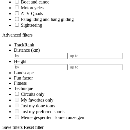
Boat and canoe
Motorcycles
ATV Quads
Paragliding and hang gliding
Sightseeing
Advanced filters
TrackRank
Distance (km)
Height
Landscape
Fun factor
Fitness
Technique
Circuits only
My favorites only
Just my done tours
Just my preferred sports
Meine gesperrten Touren anzeigen
Save filters
Reset filter