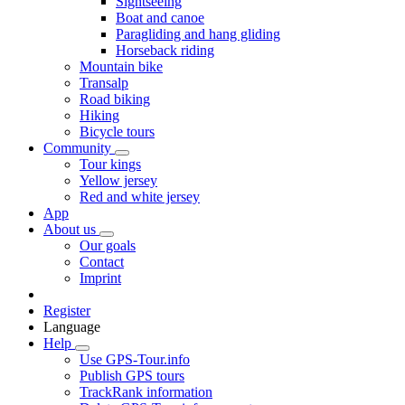
Sightseeing
Boat and canoe
Paragliding and hang gliding
Horseback riding
Mountain bike
Transalp
Road biking
Hiking
Bicycle tours
Community
Tour kings
Yellow jersey
Red and white jersey
App
About us
Our goals
Contact
Imprint
Register
Language
Help
Use GPS-Tour.info
Publish GPS tours
TrackRank information