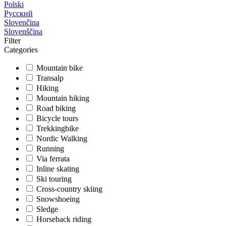
Polski
Русский
Slovenčina
Slovenščina
Filter
Categories
Mountain bike
Transalp
Hiking
Mountain hiking
Road biking
Bicycle tours
Trekkingbike
Nordic Walking
Running
Via ferrata
Inline skating
Ski touring
Cross-country skiing
Snowshoeing
Sledge
Horseback riding