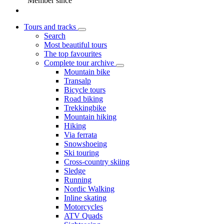
Member since
Tours and tracks
Search
Most beautiful tours
The top favourites
Complete tour archive
Mountain bike
Transalp
Bicycle tours
Road biking
Trekkingbike
Mountain hiking
Hiking
Via ferrata
Snowshoeing
Ski touring
Cross-country skiing
Sledge
Running
Nordic Walking
Inline skating
Motorcycles
ATV Quads