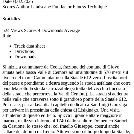
Date
03.02.2025
Scores
Author
Landscape
Fun factor
Fitness
Technique
Statistics
524 Views
Scores
9 Downloads
Average
Rate
Track data sheet
Directions
Downloads
Si inizia a camminare da Ceola, frazione del comune di Giovo,
situata nella bassa Valle di Cembra ad un'altitudine di 570 metri sul
livello del mare. Camminiamo sulla Statale 612 verso l’uscita nord
del paese e prendiamo a destra seguendo la strada asfaltata che corre
parallela sotto la strada carrozzabile (si tratta del vecchio tracciato
della strada che percorreva la Val di Cembra). La strada si addentra
nella valle che attraversa sotto il grandioso ponte della Statale 612.
Poi risale, passa davanti al capitello dedicato a San Luigi Gonzaga
per arrivare in prossimità della chiesa di Lisiginago. Una visita
all’interno di questo edificio. Spicca il grande altare maggiore in
marmo, realizzato intorno al 1740 dallo sculture Domenico Sartori
da Castione, lo stesso che, col fratello Giuseppe, costruì anche
l'altare del duomo di Trento. Attraversiamo il borgo lungo la Statale,