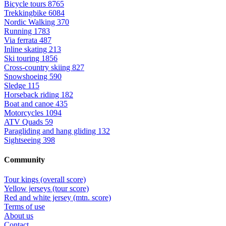
Bicycle tours
8765
Trekkingbike
6084
Nordic Walking
370
Running
1783
Via ferrata
487
Inline skating
213
Ski touring
1856
Cross-country skiing
827
Snowshoeing
590
Sledge
115
Horseback riding
182
Boat and canoe
435
Motorcycles
1094
ATV Quads
59
Paragliding and hang gliding
132
Sightseeing
398
Community
Tour kings (overall score)
Yellow jerseys (tour score)
Red and white jersey (mtn. score)
Terms of use
About us
Contact