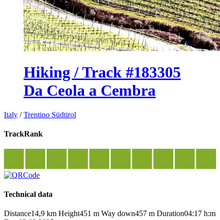
Hiking / Track #183305
Da Ceola a Cembra
Italy
/
Trentino Südtirol
TrackRank
Technical data
Distance
14,9 km
Height
451 m
Way down
457 m
Duration
04:17 h:m