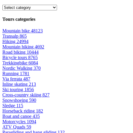
Tours categories
Mountain bike
48123
Transalp
865
Hiking
24994
Mountain hiking
4692
Road biking
10444
Bicycle tours
8765
Trekkingbike
6084
Nordic Walking
370
Running
1781
Via ferrata
487
Inline skating
213
Ski touring
1856
Cross-country skiing
827
Snowshoeing
590
Sledge
115
Horseback riding
182
Boat and canoe
435
Motorcycles
1094
ATV Quads
59
Paragliding and hang gliding
132