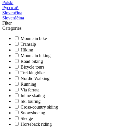
Polski
Русский
Slovenčina
Slovenščina
Filter
Categories
Mountain bike
Transalp
Hiking
Mountain hiking
Road biking
Bicycle tours
Trekkingbike
Nordic Walking
Running
Via ferrata
Inline skating
Ski touring
Cross-country skiing
Snowshoeing
Sledge
Horseback riding