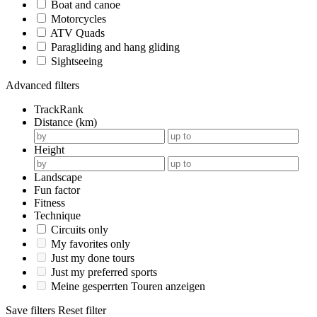
Boat and canoe
Motorcycles
ATV Quads
Paragliding and hang gliding
Sightseeing
Advanced filters
TrackRank
Distance (km)
Height
Landscape
Fun factor
Fitness
Technique
Circuits only
My favorites only
Just my done tours
Just my preferred sports
Meine gesperrten Touren anzeigen
Save filters
Reset filter