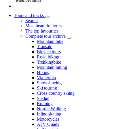
Member since
Tours and tracks
Search
Most beautiful tours
The top favourites
Complete tour archive
Mountain bike
Transalp
Bicycle tours
Road biking
Trekkingbike
Mountain hiking
Hiking
Via ferrata
Snowshoeing
Ski touring
Cross-country skiing
Sledge
Running
Nordic Walking
Inline skating
Motorcycles
ATV Quads