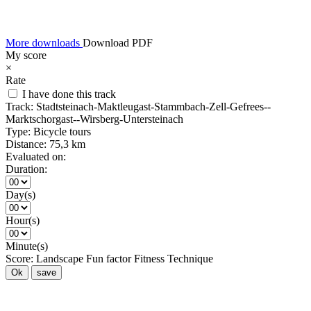
More downloads
Download PDF
My score
×
Rate
I have done this track
Track:
Stadtsteinach-Maktleugast-Stammbach-Zell-Gefrees--
Marktschorgast--Wirsberg-Untersteinach
Type:
Bicycle tours
Distance:
75,3 km
Evaluated on:
Duration:
Day(s)
Hour(s)
Minute(s)
Score:
Landscape
Fun factor
Fitness
Technique
Ok
save