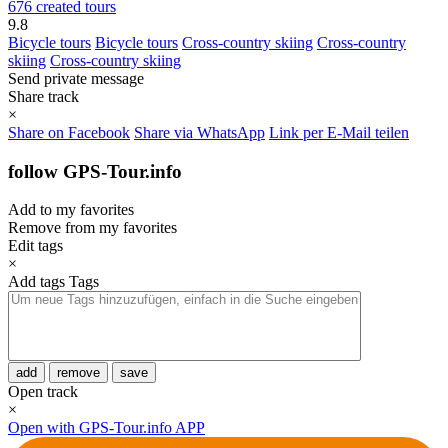
676 created tours
9.8
Bicycle tours
Bicycle tours
Cross-country skiing
Cross-country
skiing
Cross-country skiing
Send private message
Share track
×
Share on Facebook
Share via WhatsApp
Link per E-Mail teilen
follow GPS-Tour.info
Add to my favorites
Remove from my favorites
Edit tags
×
Add tags
Tags
add
remove
save
Open track
×
Open with GPS-Tour.info APP