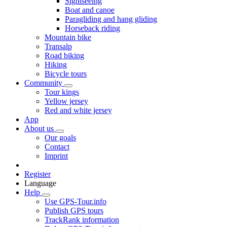
Sightseeing
Boat and canoe
Paragliding and hang gliding
Horseback riding
Mountain bike
Transalp
Road biking
Hiking
Bicycle tours
Community
Tour kings
Yellow jersey
Red and white jersey
App
About us
Our goals
Contact
Imprint
Register
Language
Help
Use GPS-Tour.info
Publish GPS tours
TrackRank information