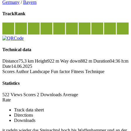
Germany
/
Bayern
TrackRank
Technical data
Distance
75,3 km
Height
922 m
Way down
882 m
Duration
04:36 h:m
Date
14.06.2025
Scores
Author
Landscape
Fun factor
Fitness
Technique
Statistics
522 Views
Scores
2 Downloads
Average
Rate
Track data sheet
Directions
Downloads
ir radeln wieder das Steinachtal hoch bis Waffenhammer und an der