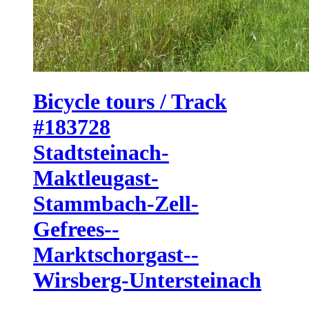
Bicycle tours / Track
#183728
Stadtsteinach-
Maktleugast-
Stammbach-Zell-
Gefrees--
Marktschorgast--
Wirsberg-Untersteinach