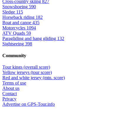
Cross-country skiing
827
Snowshoeing
590
Sledge
115
Horseback riding
182
Boat and canoe
435
Motorcycles
1094
ATV Quads
59
Paragliding and hang gliding
132
Sightseeing
398
Community
Tour kings (overall score)
Yellow jerseys (tour score)
Red and white jersey (mtn. score)
Terms of use
About us
Contact
Privacy
Advertise on GPS-Tour.info