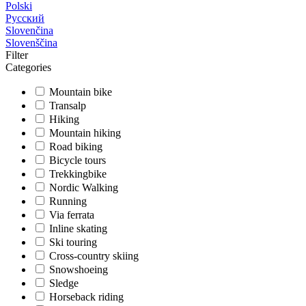
Polski
Русский
Slovenčina
Slovenščina
Filter
Categories
Mountain bike
Transalp
Hiking
Mountain hiking
Road biking
Bicycle tours
Trekkingbike
Nordic Walking
Running
Via ferrata
Inline skating
Ski touring
Cross-country skiing
Snowshoeing
Sledge
Horseback riding