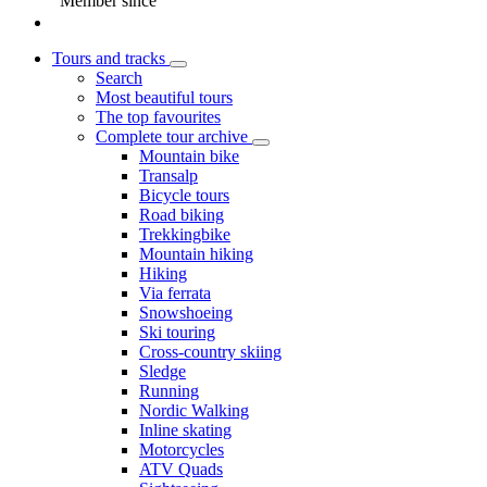
Member since
Tours and tracks
Search
Most beautiful tours
The top favourites
Complete tour archive
Mountain bike
Transalp
Bicycle tours
Road biking
Trekkingbike
Mountain hiking
Hiking
Via ferrata
Snowshoeing
Ski touring
Cross-country skiing
Sledge
Running
Nordic Walking
Inline skating
Motorcycles
ATV Quads