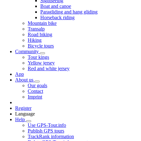
Sightseeing
Boat and canoe
Paragliding and hang gliding
Horseback riding
Mountain bike
Transalp
Road biking
Hiking
Bicycle tours
Community
Tour kings
Yellow jersey
Red and white jersey
App
About us
Our goals
Contact
Imprint
Register
Language
Help
Use GPS-Tour.info
Publish GPS tours
TrackRank information