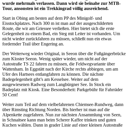
wurde mehrmals verlassen. Dann wird sie beinahe zur MTB-
Tour, ansonsten ist ein Trekkingrad völlig ausreichend.
Start in Obing am besten auf dem PP des Minigolf- und
Eisstockplatzes. Nach 300 m ist man auf der ausgeschilderten
Route, die wir am Griessee verließen. Hier bietet sich die erste
Gelegenheit zu einem Bad, ein Steg mit Leiter ist vorhanden. Um
nicht wieder zurückfahren zu müssen, schließt nun ein etwas
fordernder Trail über Engering an.
Der Weiterweg wieder Original, in Seeon über die Fußgängerbrücke
zum Kloster Seeon. Wenig später wieder, um nicht auf der
Autostraße TS 22 fahren zu müssen, die Feldwegvariante über
Wattenham. In Eggstätt nach der Kirche rechts abbiegen, um am
Ufer des Hartsees entlangfahren zu können. Die nächste
Badegelegenheit gibt’s am Kesselsee. Weiter auf dem
ausgewiesenen Radweg zum Langbürgner See. In Stock ein
Badeplatz mit Kiosk. Eine Besonderheit: Parkgebühr für Fahrräder
50 Cent!
Weiter zum Teil auf dem vielbefahrenen Chiemsee-Rundweg, dann
über Rimsting Richtung Norden. Bis hierher ist man auf die
Alpenkette zugefahren. Nun zur nächsten Ansammlung von Seen,
in Schnaitsee kann man beim Scherer Kaffee trinken und guten
Kuchen wählen. Dann in grader Linie auf einer kleinen Autostraße