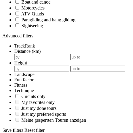
Boat and canoe
Motorcycles
ATV Quads
Paragliding and hang gliding
Sightseeing
Advanced filters
TrackRank
Distance (km)
Height
Landscape
Fun factor
Fitness
Technique
Circuits only
My favorites only
Just my done tours
Just my preferred sports
Meine gesperrten Touren anzeigen
Save filters
Reset filter