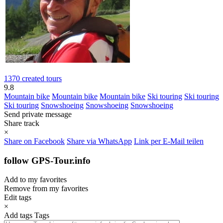
1370 created tours
9.8
Mountain bike
Mountain bike
Mountain bike
Ski touring
Ski touring
Ski touring
Snowshoeing
Snowshoeing
Snowshoeing
Send private message
Share track
×
Share on Facebook
Share via WhatsApp
Link per E-Mail teilen
follow GPS-Tour.info
Add to my favorites
Remove from my favorites
Edit tags
×
Add tags
Tags