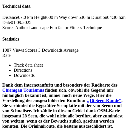
Technical data
Distance
67,0 km
Height
600 m
Way down
536 m
Duration
04:30 h:m
Date
01.09.2025
Scores
Author
Landscape
Fun factor
Fitness
Technique
Statistics
1087 Views
Scores
3 Downloads
Average
Rate
Track data sheet
Directions
Downloads
Dank dem Internetauftritt und besonders der Radkarte des
Chiemgau Tourismus
finden sich, obwohl die Gegend mir
hinlänglich bekannt ist, immer noch neue Wege. Hier die
Vorstellung der ausgeschilderten Rundtour
„16-Seen-Runde“
.
Sie verbindet die Eggstätter Seenplatte mit der von Seeon und
von Schnaitsee. Ich zählte in diesem Gebiet dank OSM-Karte
insgesamt 28 Seen, die wohl nicht alle berührt, aber zumindest
von weitem, wenn es der Bewuchs zuließ, gesehen werden
konnten. Die Originalroute, die bestens ausgeschildert ist,