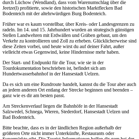
durch Lüchow (Wendland), dass vom Warenumschlag über die
Jeetze(l) profitierte, sowie den historischen Marktflecken Bad
Bodenteich mit der altehrwürdigen Burg Bodenteich.
Früher war es kaum vorstellbar, über Kreis- oder Landesgrenzen zu
radeln. Im 14. und 15. Jahrhundert wurden an strategisch günstigen
Stellen Landwehren mit Erdwällen und Gräben gebaut, um den
Verkehr zu kontrollieren und Zoll zu erheben. Glücklicherweise sind
diese Zeiten vorbei, und heute wirst du auf deiner Fahrt, außer
vielleicht etwas Gegenwind, keine Hindernisse mehr haben.
Der Start- und Endpunkt für die Tour, wie sie in der
Tourdokumentation beschrieben ist, befindet sich am
Hundertwasserbahnhof in der Hansestadt Uelzen.
Da es sich um eine Rundroute handelt, kannst du die Tour aber auch
an jedem anderen Ort entlang der Strecke beginnen und beenden –
ganz wie es dir am besten passt.
Am Streckenverlauf liegen die Bahnhöfe in der Hansestadt
Salzwedel, Schnega, Wieren, Stederdorf, Hansestadt Uelzen und
Bad Bodenteich.
Bitte beachte, dass es in der ländlichen Region außerhalb der
größeren Orte nicht immer Unterkünfte, Restaurants oder
Supermärkte gibt. Die Tourist-Informationen helfen dir gern bei der