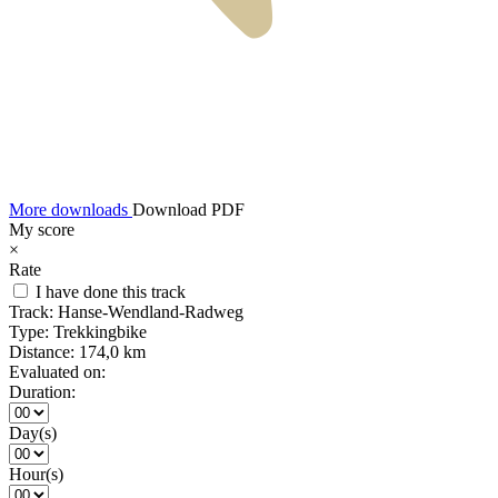
More downloads
Download PDF
My score
×
Rate
I have done this track
Track:
Hanse-Wendland-Radweg
Type:
Trekkingbike
Distance:
174,0 km
Evaluated on:
Duration:
Day(s)
Hour(s)