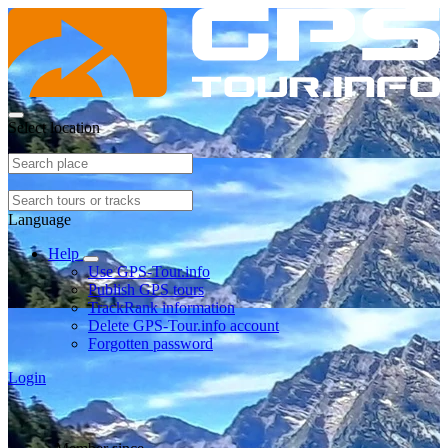
Select location
Language
Help
Use GPS-Tour.info
Publish GPS tours
TrackRank information
Delete GPS-Tour.info account
Forgotten password
Login