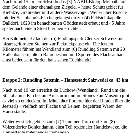
Nach rund 15 km erreichst du das (3) NABU-Biotop Molbath auf
dem Gelände einer ehemaligen Ziegelei – heute Schutzgebiet für
Kiebitze, Graureiher und andere Wasservögel. Weiter über Rosche
mit der St. Johannis-Kirche gelangst du zur (4) Feldsteinkapelle
Dalldorf, 1623 im benachbarten Göddenstedt erbaut und 45 Jahre
später nach einem Streit hier neu errichtet.
Bei Kilometer 37 lädt der (5) Findlingspark Clenzer Schweiz mit
bizarr geformten Steinen zur Picknickpause ein. Die letzten
Kilometer führen ins Wendland zum (6) Rundling Satemin mit 20
Hallenhäusern, altem Baumbestand und Spuren des Flachsanbaus –
einst bedeutsam für den hansischen Tuchhandel.
Etappe 2: Rundling Satemin – Hansestadt Salzwedel ca. 43 km
Nach rund 10 km erreichst du Lüchow (Wendland). Rund um die
St.-Johannis-Kirche, am Amtsturm und im Stones Fan Museum gibt
es viel zu entdecken. Im Mittelalter florierte hier der Handel über die
Jeetze(l) – vielfach mit Flachs und Leinen, begehrten Waren der
Hansestädte.
Weiter westlich geht es zum (7) Thurauer Turm und zum (8)
Volzendorfer Bohlendamm, einst Teil regionaler Handelswege, die
Hansestädte miteinander verbanden.