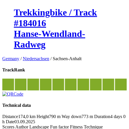
Trekkingbike / Track
#184016
Hanse-Wendland-
Radweg
Germany
/
Niedersachsen
/
Sachsen-Anhalt
TrackRank
Technical data
Distance
174,0 km
Height
790 m
Way down
773 m
Duration
4 days 0
h
Date
03.09.2025
Scores
Author
Landscape
Fun factor
Fitness
Technique