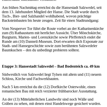
Am frühen Nachmittag erreichst du die Hansestadt Salzwedel, seit
dem 13. Jahrhundert Mitglied der Hanse. Die Stadt wurde durch
Tuch-, Bier- und Salzhandel wohlhabend, wovon prächtige
Backsteinbauten bis heute zeugen. Zeit für einen Stadtrundgang:
Vom Neuperver Tor führt die Route vorbei an der Katharinenkirche
zum (9) Rathausturm mit herrlicher Aussicht. Über Mönchskirche,
Burgturm, Marien- und Lorenzkirche sowie Pfefferteich endet die
Runde am (10) Danneil-Museum. Dort erwarten dich Exponate zur
Stadt- und Hansegeschichte sowie zum berühmten Salzwedeler
Baumkuchen – den du unbedingt probieren solltest.
Etappe 3: Hansestadt Salzwedel – Bad Bodenteich ca. 49 km
Südwestlich von Salzwedel liegt Tylsen mit altem und (11) neuem
Schloss, Kirche und Fachwerkbauten.
Nach 5 km erreichst du die (12) Dorfkirche Osterwohle, einen
romanischen Bau mit reich verzierter frühbarocker Ausstattung.
An der (13) Mittelalterlichen Landwehr sind noch Wälle und
Gräben zu sehen, mit denen einst Handelswege gesichert wurden.