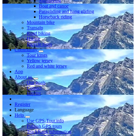
Sightseeing
Boat and canoe
Paragliding and hang gliding
Horseback riding
Mountain bike
Transalp
Road biking
Hiking
Bicycle tours
Community
Tour kings
Yellow jersey
Red and white jersey
App
About us
Our goals
Contact
Imprint
Register
Language
Help
Use GPS-Tour.info
Publish GPS tours
TrackRank information