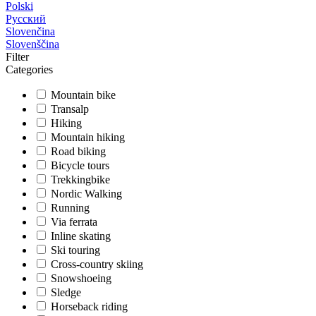
Polski
Русский
Slovenčina
Slovenščina
Filter
Categories
Mountain bike
Transalp
Hiking
Mountain hiking
Road biking
Bicycle tours
Trekkingbike
Nordic Walking
Running
Via ferrata
Inline skating
Ski touring
Cross-country skiing
Snowshoeing
Sledge
Horseback riding