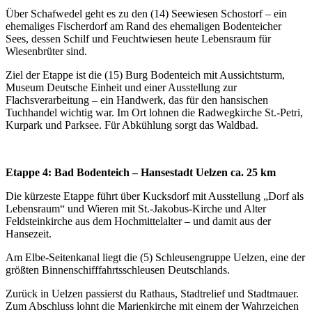
Über Schafwedel geht es zu den (14) Seewiesen Schostorf – ein
ehemaliges Fischerdorf am Rand des ehemaligen Bodenteicher
Sees, dessen Schilf und Feuchtwiesen heute Lebensraum für
Wiesenbrüter sind.
Ziel der Etappe ist die (15) Burg Bodenteich mit Aussichtsturm,
Museum Deutsche Einheit und einer Ausstellung zur
Flachsverarbeitung – ein Handwerk, das für den hansischen
Tuchhandel wichtig war. Im Ort lohnen die Radwegkirche St.-Petri,
Kurpark und Parksee. Für Abkühlung sorgt das Waldbad.
Etappe 4: Bad Bodenteich – Hansestadt Uelzen ca. 25 km
Die kürzeste Etappe führt über Kucksdorf mit Ausstellung „Dorf als
Lebensraum“ und Wieren mit St.-Jakobus-Kirche und Alter
Feldsteinkirche aus dem Hochmittelalter – und damit aus der
Hansezeit.
Am Elbe-Seitenkanal liegt die (5) Schleusengruppe Uelzen, eine der
größten Binnenschifffahrtsschleusen Deutschlands.
Zurück in Uelzen passierst du Rathaus, Stadtrelief und Stadtmauer.
Zum Abschluss lohnt die Marienkirche mit einem der Wahrzeichen