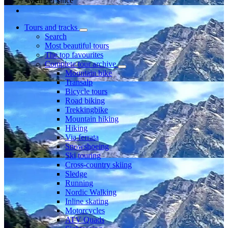
Member since
Tours and tracks
Search
Most beautiful tours
The top favourites
Complete tour archive
Mountain bike
Transalp
Bicycle tours
Road biking
Trekkingbike
Mountain hiking
Hiking
Via ferrata
Snowshoeing
Ski touring
Cross-country skiing
Sledge
Running
Nordic Walking
Inline skating
Motorcycles
ATV Quads