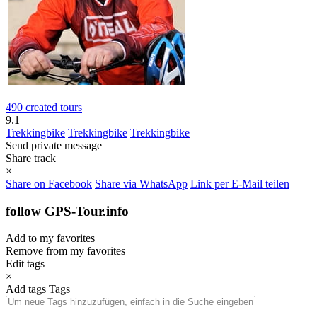
490 created tours
9.1
Trekkingbike
Trekkingbike
Trekkingbike
Send private message
Share track
×
Share on Facebook
Share via WhatsApp
Link per E-Mail teilen
follow GPS-Tour.info
Add to my favorites
Remove from my favorites
Edit tags
×
Add tags
Tags