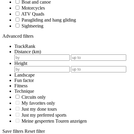
Boat and canoe
Motorcycles
ATV Quads
Paragliding and hang gliding
Sightseeing
Advanced filters
TrackRank
Distance (km)
Height
Landscape
Fun factor
Fitness
Technique
Circuits only
My favorites only
Just my done tours
Just my preferred sports
Meine gesperrten Touren anzeigen
Save filters
Reset filter