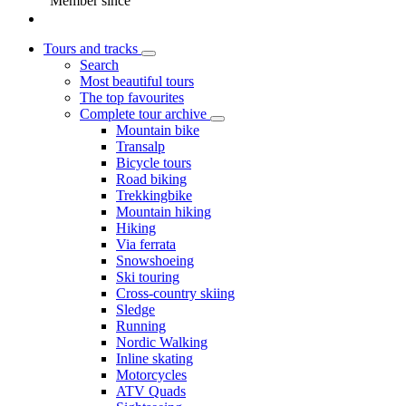
Member since
Tours and tracks
Search
Most beautiful tours
The top favourites
Complete tour archive
Mountain bike
Transalp
Bicycle tours
Road biking
Trekkingbike
Mountain hiking
Hiking
Via ferrata
Snowshoeing
Ski touring
Cross-country skiing
Sledge
Running
Nordic Walking
Inline skating
Motorcycles
ATV Quads