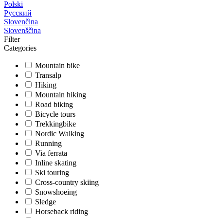
Polski
Русский
Slovenčina
Slovenščina
Filter
Categories
Mountain bike
Transalp
Hiking
Mountain hiking
Road biking
Bicycle tours
Trekkingbike
Nordic Walking
Running
Via ferrata
Inline skating
Ski touring
Cross-country skiing
Snowshoeing
Sledge
Horseback riding