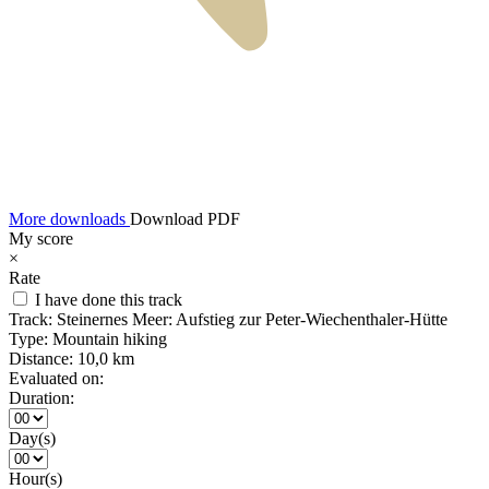
More downloads
Download PDF
My score
×
Rate
I have done this track
Track:
Steinernes Meer: Aufstieg zur Peter-Wiechenthaler-Hütte
Type:
Mountain hiking
Distance:
10,0 km
Evaluated on:
Duration:
Day(s)
Hour(s)