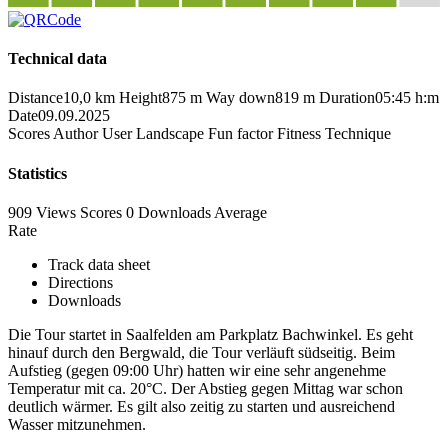
Technical data
Distance
10,0 km
Height
875 m
Way down
819 m
Duration
05:45 h:m
Date
09.09.2025
Scores
Author
User
Landscape
Fun factor
Fitness
Technique
Statistics
909 Views
Scores
0 Downloads
Average
Rate
Track data sheet
Directions
Downloads
Die Tour startet in Saalfelden am Parkplatz Bachwinkel. Es geht
hinauf durch den Bergwald, die Tour verläuft südseitig. Beim
Aufstieg (gegen 09:00 Uhr) hatten wir eine sehr angenehme
Temperatur mit ca. 20°C. Der Abstieg gegen Mittag war schon
deutlich wärmer. Es gilt also zeitig zu starten und ausreichend
Wasser mitzunehmen.