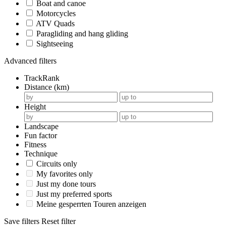
Boat and canoe
Motorcycles
ATV Quads
Paragliding and hang gliding
Sightseeing
Advanced filters
TrackRank
Distance (km)
Height
Landscape
Fun factor
Fitness
Technique
Circuits only
My favorites only
Just my done tours
Just my preferred sports
Meine gesperrten Touren anzeigen
Save filters
Reset filter