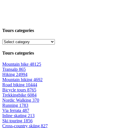
Tours categories
Tours categories
Mountain bike
48125
Transalp
865
Hiking
24994
Mountain hiking
4692
Road biking
10444
Bicycle tours
8765
Trekkingbike
6084
Nordic Walking
370
Running
1783
Via ferrata
487
Inline skating
213
Ski touring
1856
Cross-country skiing
827