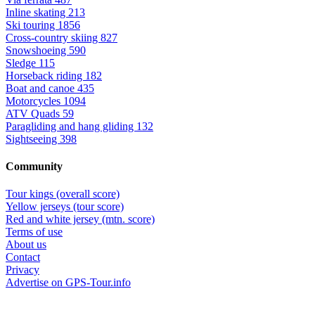
Inline skating
213
Ski touring
1856
Cross-country skiing
827
Snowshoeing
590
Sledge
115
Horseback riding
182
Boat and canoe
435
Motorcycles
1094
ATV Quads
59
Paragliding and hang gliding
132
Sightseeing
398
Community
Tour kings (overall score)
Yellow jerseys (tour score)
Red and white jersey (mtn. score)
Terms of use
About us
Contact
Privacy
Advertise on GPS-Tour.info