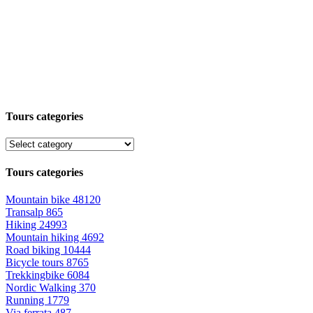
Tours categories
Tours categories
Mountain bike
48120
Transalp
865
Hiking
24993
Mountain hiking
4692
Road biking
10444
Bicycle tours
8765
Trekkingbike
6084
Nordic Walking
370
Running
1779
Via ferrata
487