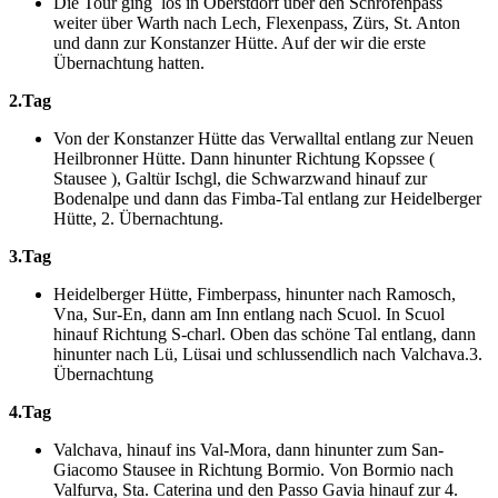
Die Tour ging los in Oberstdorf über den Schrofenpass
weiter über Warth nach Lech, Flexenpass, Zürs, St. Anton
und dann zur Konstanzer Hütte. Auf der wir die erste
Übernachtung hatten.
2.Tag
Von der Konstanzer Hütte das Verwalltal entlang zur Neuen
Heilbronner Hütte. Dann hinunter Richtung Kopssee (
Stausee ), Galtür Ischgl, die Schwarzwand hinauf zur
Bodenalpe und dann das Fimba-Tal entlang zur Heidelberger
Hütte, 2. Übernachtung.
3.Tag
Heidelberger Hütte, Fimberpass, hinunter nach Ramosch,
Vna, Sur-En, dann am Inn entlang nach Scuol. In Scuol
hinauf Richtung S-charl. Oben das schöne Tal entlang, dann
hinunter nach Lü, Lüsai und schlussendlich nach Valchava.3.
Übernachtung
4.Tag
Valchava, hinauf ins Val-Mora, dann hinunter zum San-
Giacomo Stausee in Richtung Bormio. Von Bormio nach
Valfurva, Sta. Caterina und den Passo Gavia hinauf zur 4.