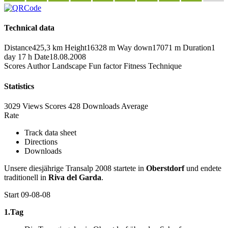
Technical data
Distance
425,3 km
Height
16328 m
Way down
17071 m
Duration
1
day 17 h
Date
18.08.2008
Scores
Author
Landscape
Fun factor
Fitness
Technique
Statistics
3029 Views
Scores
428 Downloads
Average
Rate
Track data sheet
Directions
Downloads
Unsere diesjährige Transalp 2008 startete in
Oberstdorf
und endete
traditionell in
Riva del Garda
.
Start 09-08-08
1.Tag