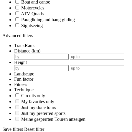
Boat and canoe
Motorcycles
ATV Quads
Paragliding and hang gliding
Sightseeing
Advanced filters
TrackRank
Distance (km)
Height
Landscape
Fun factor
Fitness
Technique
Circuits only
My favorites only
Just my done tours
Just my preferred sports
Meine gesperrten Touren anzeigen
Save filters
Reset filter