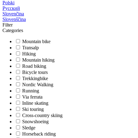
Polski
Русский
Slovenčina
Slovenščina
Filter
Categories
Mountain bike
Transalp
Hiking
Mountain hiking
Road biking
Bicycle tours
Trekkingbike
Nordic Walking
Running
Via ferrata
Inline skating
Ski touring
Cross-country skiing
Snowshoeing
Sledge
Horseback riding