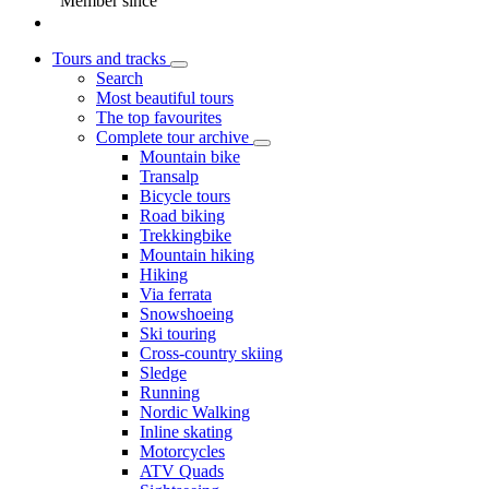
Member since
Tours and tracks
Search
Most beautiful tours
The top favourites
Complete tour archive
Mountain bike
Transalp
Bicycle tours
Road biking
Trekkingbike
Mountain hiking
Hiking
Via ferrata
Snowshoeing
Ski touring
Cross-country skiing
Sledge
Running
Nordic Walking
Inline skating
Motorcycles
ATV Quads