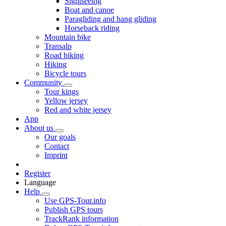
Sightseeing
Boat and canoe
Paragliding and hang gliding
Horseback riding
Mountain bike
Transalp
Road biking
Hiking
Bicycle tours
Community
Tour kings
Yellow jersey
Red and white jersey
App
About us
Our goals
Contact
Imprint
Register
Language
Help
Use GPS-Tour.info
Publish GPS tours
TrackRank information