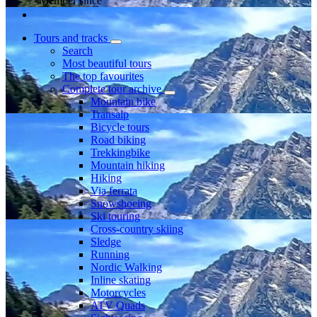
Member since
Tours and tracks
Search
Most beautiful tours
The top favourites
Complete tour archive
Mountain bike
Transalp
Bicycle tours
Road biking
Trekkingbike
Mountain hiking
Hiking
Via ferrata
Snowshoeing
Ski touring
Cross-country skiing
Sledge
Running
Nordic Walking
Inline skating
Motorcycles
ATV Quads