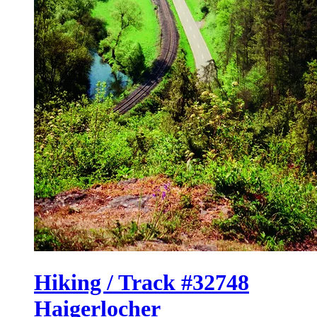
Hiking / Track #32748
Haigerlocher