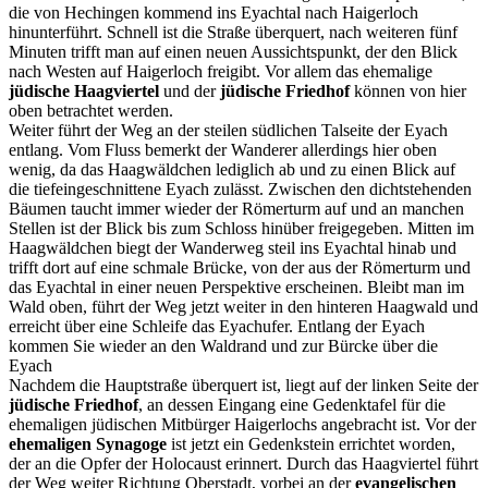
die von Hechingen kommend ins Eyachtal nach Haigerloch
hinunterführt. Schnell ist die Straße überquert, nach weiteren fünf
Minuten trifft man auf einen neuen Aussichtspunkt, der den Blick
nach Westen auf Haigerloch freigibt. Vor allem das ehemalige
jüdische Haagviertel
und der
jüdische Friedhof
können von hier
oben betrachtet werden.
Weiter führt der Weg an der steilen südlichen Talseite der Eyach
entlang. Vom Fluss bemerkt der Wanderer allerdings hier oben
wenig, da das Haagwäldchen lediglich ab und zu einen Blick auf
die tiefeingeschnittene Eyach zulässt. Zwischen den dichtstehenden
Bäumen taucht immer wieder der Römerturm auf und an manchen
Stellen ist der Blick bis zum Schloss hinüber freigegeben. Mitten im
Haagwäldchen biegt der Wanderweg steil ins Eyachtal hinab und
trifft dort auf eine schmale Brücke, von der aus der Römerturm und
das Eyachtal in einer neuen Perspektive erscheinen. Bleibt man im
Wald oben, führt der Weg jetzt weiter in den hinteren Haagwald und
erreicht über eine Schleife das Eyachufer. Entlang der Eyach
kommen Sie wieder an den Waldrand und zur Bürcke über die
Eyach
Nachdem die Hauptstraße überquert ist, liegt auf der linken Seite der
jüdische Friedhof
, an dessen Eingang eine Gedenktafel für die
ehemaligen jüdischen Mitbürger Haigerlochs angebracht ist. Vor der
ehemaligen
Synagoge
ist jetzt ein Gedenkstein errichtet worden,
der an die Opfer der Holocaust erinnert. Durch das Haagviertel führt
der Weg weiter Richtung Oberstadt, vorbei an der
evangelischen