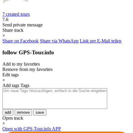
7 created tours
7.6
Send private message
Share track
×
Share on Facebook
Share via WhatsApp
Link per E-Mail teilen
follow GPS-Tour.info
Add to my favorites
Remove from my favorites
Edit tags
×
Add tags
Tags
add
remove
save
Open track
×
Open with GPS-Tour.info APP