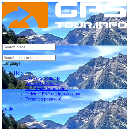
Select location
Language
Help
Use GPS-Tour.info
Publish GPS tours
TrackRank information
Delete GPS-Tour.info account
Forgotten password
Login