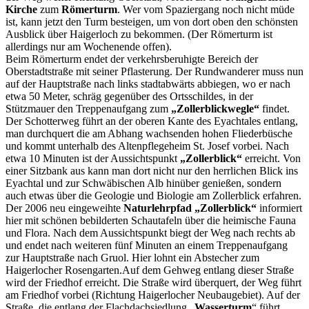
Kirche
zum
Römerturm
. Wer vom Spaziergang noch nicht müde
ist, kann jetzt den Turm besteigen, um von dort oben den schönsten
Ausblick über Haigerloch zu bekommen. (Der Römerturm ist
allerdings nur am Wochenende offen).
Beim Römerturm endet der verkehrsberuhigte Bereich der
Oberstadtstraße mit seiner Pflasterung. Der Rundwanderer muss nun
auf der Hauptstraße nach links stadtabwärts abbiegen, wo er nach
etwa 50 Meter, schräg gegenüber des Ortsschildes, in der
Stützmauer den Treppenaufgang zum
„Zollerblickwegle“
findet.
Der Schotterweg führt an der oberen Kante des Eyachtales entlang,
man durchquert die am Abhang wachsenden hohen Fliederbüsche
und kommt unterhalb des Altenpflegeheim St. Josef vorbei. Nach
etwa 10 Minuten ist der Aussichtspunkt
„Zollerblick“
erreicht. Von
einer Sitzbank aus kann man dort nicht nur den herrlichen Blick ins
Eyachtal und zur Schwäbischen Alb hinüber genießen, sondern
auch etwas über die Geologie und Biologie am Zollerblick erfahren.
Der 2006 neu eingeweihte
Naturlehrpfad
„Zollerblick“
informiert
hier mit schönen bebilderten Schautafeln über die heimische Fauna
und Flora. Nach dem Aussichtspunkt biegt der Weg nach rechts ab
und endet nach weiteren fünf Minuten an einem Treppenaufgang
zur Hauptstraße nach Gruol.
Hier lohnt ein Abstecher zum
Haigerlocher Rosengarten.Auf dem Gehweg entlang dieser Straße
wird der Friedhof erreicht. Die Straße wird überquert, der Weg führt
am Friedhof vorbei (Richtung Haigerlocher Neubaugebiet). Auf der
Straße, die entlang der Flachdachsiedlung „
Wasserturm
“ führt,