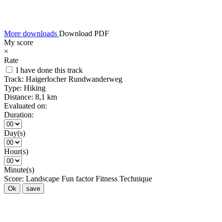
More downloads
Download PDF
My score
×
Rate
I have done this track
Track:
Haigerlocher Rundwanderweg
Type:
Hiking
Distance:
8,1 km
Evaluated on:
Duration:
Day(s)
Hour(s)
Minute(s)
Score:
Landscape
Fun factor
Fitness
Technique
Ok
save