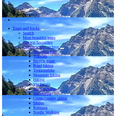
Member since
Tours and tracks
Search
Most beautiful tours
The top favourites
Complete tour archive
Mountain bike
Transalp
Bicycle tours
Road biking
Trekkingbike
Mountain hiking
Hiking
Via ferrata
Snowshoeing
Ski touring
Cross-country skiing
Sledge
Running
Nordic Walking