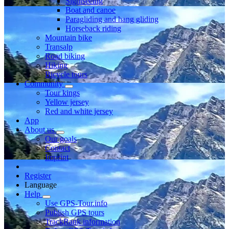
Sightseeing
Boat and canoe
Paragliding and hang gliding
Horseback riding
Mountain bike
Transalp
Road biking
Hiking
Bicycle tours
Community
Tour kings
Yellow jersey
Red and white jersey
App
About us
Our goals
Contact
Imprint
Register
Language
Help
Use GPS-Tour.info
Publish GPS tours
TrackRank information