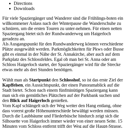
Directions
Downloads
Für viele Spaziergänger und Wanderer sind die Frühlings-boten ein
willkommener Anlass nach der Winterpause die Wanderschuhe zu
schnüren, um die ersten Touren zu unter-nehmen. Für einen netten
Spaziergang bietet sich der Rundwanderweg um Haigerloch
geradezu an.
Als Ausgangspunkt für den Rundwanderweg können verschiedene
Plätze ausgewählt werden. Parkmöglichkeiten für Pkws oder Busse
gibt es einmal in der Nähe der St. Annakirche, aber auch auf dem
Parkplatz des Schlossfeldes. Egal ob man bei St. Anna oder am
Schloss Haigerloch startet, der Spaziergänger wird für die Strecke
etwas mehr als drei Stunden benötigen.
Wählt man als
Startpunkt
den
Schlosshof
, so ist das erste Ziel der
Kapffelsen
, ein Aussichtspunkt, der einen Panoramablick auf die
Stadt bietet. Schon nach einem fünfminütigen Spaziergang kann
man sich ein gemütliches Plätzchen auf der Parkbank suchen und
den
Blick auf Haigerloch
genießen.
Vom Kapf schlängelt sich der Weg weiter den Hang entlang, ohne
dass vorerst große Höhenunterschiede bewältigt werden müssen.
Durch die Laubbäume und Fliederbüsche hindurch zeigt sich die
Silhouette von Haigerloch immer wieder von einer neuen Seite. 15
Minuten vom Schloss entfernt trifft der Weg auf die Haupt-Strasse,