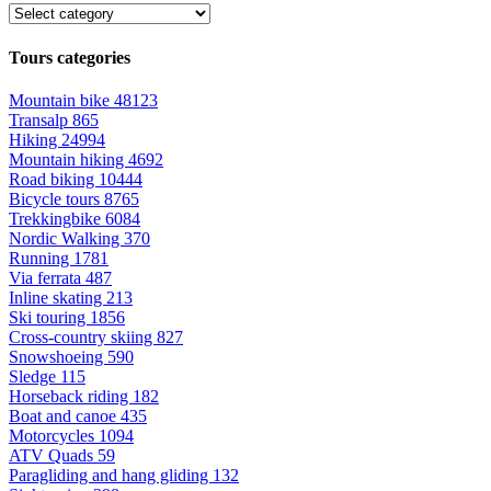
Tours categories
Mountain bike
48123
Transalp
865
Hiking
24994
Mountain hiking
4692
Road biking
10444
Bicycle tours
8765
Trekkingbike
6084
Nordic Walking
370
Running
1781
Via ferrata
487
Inline skating
213
Ski touring
1856
Cross-country skiing
827
Snowshoeing
590
Sledge
115
Horseback riding
182
Boat and canoe
435
Motorcycles
1094
ATV Quads
59
Paragliding and hang gliding
132