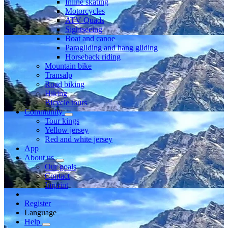
Inline skating
Motorcycles
ATV Quads
Sightseeing
Boat and canoe
Paragliding and hang gliding
Horseback riding
Mountain bike
Transalp
Road biking
Hiking
Bicycle tours
Community
Tour kings
Yellow jersey
Red and white jersey
App
About us
Our goals
Contact
Imprint
Register
Language
Help