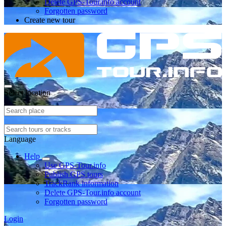
Delete GPS-Tour.info account
Forgotten password
Create new tour
Select location
Language
Help
Use GPS-Tour.info
Publish GPS tours
TrackRank information
Delete GPS-Tour.info account
Forgotten password
Login