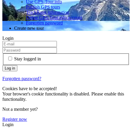
Use GPS-Tour.info
Publish GPS tours
TrackRank information
Delete GPS-Tour.info account
Forgotten password
Create new tour
Login
Stay logged in
Forgotten password?
Cookies have to be accepted!
Your browser's cookie functionality is disabled. Please enable this
functionality.
Not a member yet?
Register now
Login