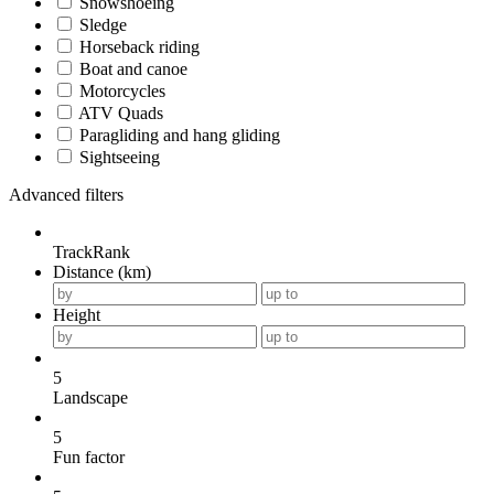
Snowshoeing
Sledge
Horseback riding
Boat and canoe
Motorcycles
ATV Quads
Paragliding and hang gliding
Sightseeing
Advanced filters
TrackRank
Distance (km)
Height
5
Landscape
5
Fun factor