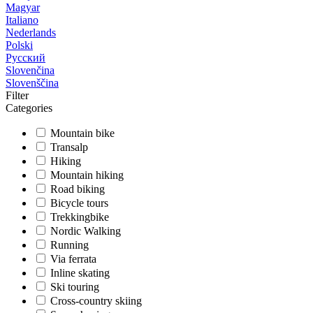
Magyar
Italiano
Nederlands
Polski
Русский
Slovenčina
Slovenščina
Filter
Categories
Mountain bike
Transalp
Hiking
Mountain hiking
Road biking
Bicycle tours
Trekkingbike
Nordic Walking
Running
Via ferrata
Inline skating
Ski touring
Cross-country skiing