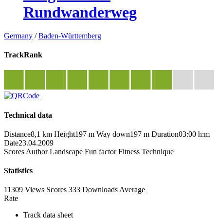
Rundwanderweg
Germany
/
Baden-Württemberg
TrackRank
Technical data
Distance
8,1 km
Height
197 m
Way down
197 m
Duration
03:00 h:m
Date
23.04.2009
Scores
Author
Landscape
Fun factor
Fitness
Technique
Statistics
11309 Views
Scores
333 Downloads
Average
Rate
Track data sheet