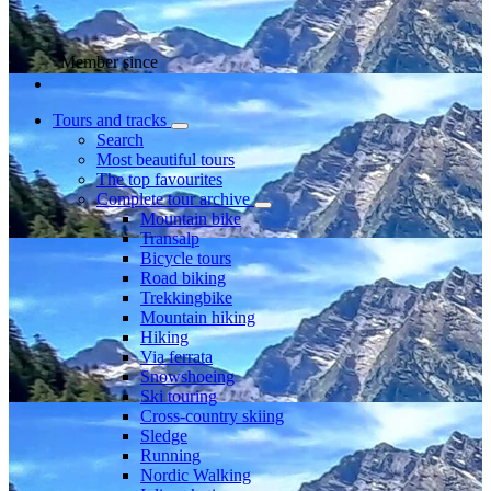
Member since
Tours and tracks
Search
Most beautiful tours
The top favourites
Complete tour archive
Mountain bike
Transalp
Bicycle tours
Road biking
Trekkingbike
Mountain hiking
Hiking
Via ferrata
Snowshoeing
Ski touring
Cross-country skiing
Sledge
Running
Nordic Walking