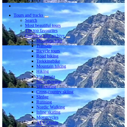
Member since
Tours and tracks
Search
Most beautiful tours
The top favourites
Complete tour archive
Mountain bike
Transalp
Bicycle tours
Road biking
Trekkingbike
Mountain hiking
Hiking
Via ferrata
Snowshoeing
Ski touring
Cross-country skiing
Sledge
Running
Nordic Walking
Inline skating
Motorcycles
ATV Quads