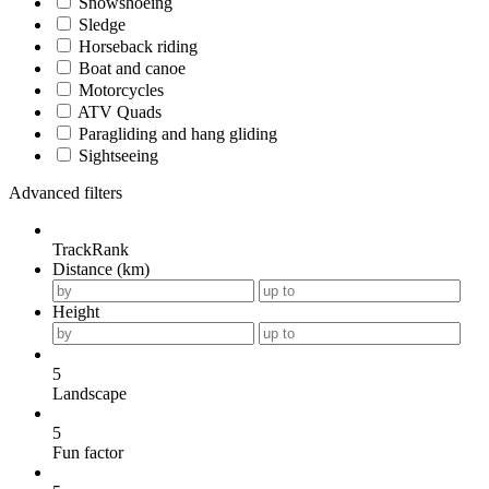
Snowshoeing
Sledge
Horseback riding
Boat and canoe
Motorcycles
ATV Quads
Paragliding and hang gliding
Sightseeing
Advanced filters
TrackRank
Distance (km)
Height
5
Landscape
5
Fun factor