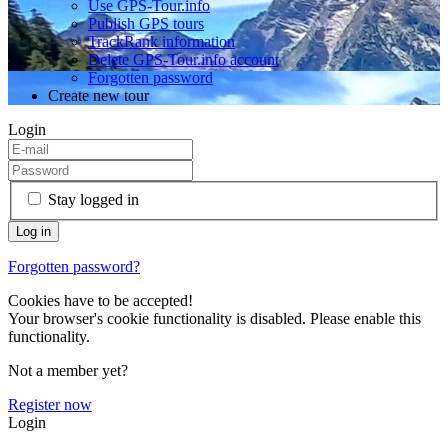
Use GPS-Tour.info
Publish GPS tours
TrackRank information
Delete GPS-Tour.info account
Forgotten password
Create new tour
Login
Stay logged in
Forgotten password?
Cookies have to be accepted!
Your browser's cookie functionality is disabled. Please enable this
functionality.
Not a member yet?
Register now
Login