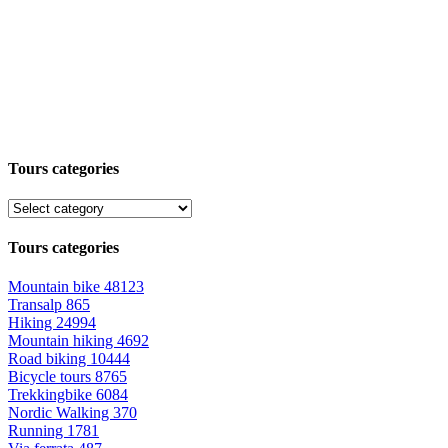
Tours categories
Tours categories
Mountain bike
48123
Transalp
865
Hiking
24994
Mountain hiking
4692
Road biking
10444
Bicycle tours
8765
Trekkingbike
6084
Nordic Walking
370
Running
1781