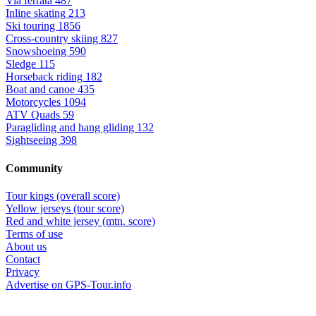
Via ferrata
487
Inline skating
213
Ski touring
1856
Cross-country skiing
827
Snowshoeing
590
Sledge
115
Horseback riding
182
Boat and canoe
435
Motorcycles
1094
ATV Quads
59
Paragliding and hang gliding
132
Sightseeing
398
Community
Tour kings (overall score)
Yellow jerseys (tour score)
Red and white jersey (mtn. score)
Terms of use
About us
Contact
Privacy
Advertise on GPS-Tour.info