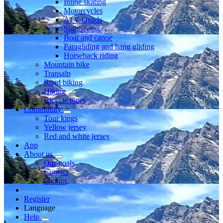
Inline skating
Motorcycles
ATV Quads
Sightseeing
Boat and canoe
Paragliding and hang gliding
Horseback riding
Mountain bike
Transalp
Road biking
Hiking
Bicycle tours
Community
Tour kings
Yellow jersey
Red and white jersey
App
About us
Our goals
Contact
Imprint
Register
Language
Help