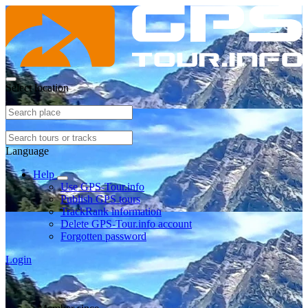
Select location
Language
Help
Use GPS-Tour.info
Publish GPS tours
TrackRank information
Delete GPS-Tour.info account
Forgotten password
Login