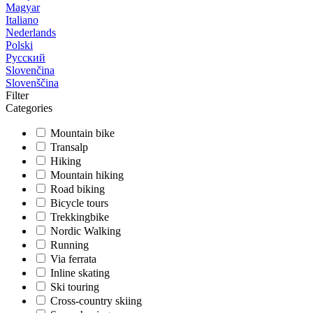
Magyar
Italiano
Nederlands
Polski
Русский
Slovenčina
Slovenščina
Filter
Categories
Mountain bike
Transalp
Hiking
Mountain hiking
Road biking
Bicycle tours
Trekkingbike
Nordic Walking
Running
Via ferrata
Inline skating
Ski touring
Cross-country skiing