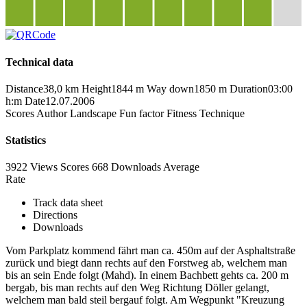
Technical data
Distance
38,0 km
Height
1844 m
Way down
1850 m
Duration
03:00
h:m
Date
12.07.2006
Scores
Author
Landscape
Fun factor
Fitness
Technique
Statistics
3922 Views
Scores
668 Downloads
Average
Rate
Track data sheet
Directions
Downloads
Vom Parkplatz kommend fährt man ca. 450m auf der Asphaltstraße
zurück und biegt dann rechts auf den Forstweg ab, welchem man
bis an sein Ende folgt (Mahd). In einem Bachbett gehts ca. 200 m
bergab, bis man rechts auf den Weg Richtung Döller gelangt,
welchem man bald steil bergauf folgt. Am Wegpunkt "Kreuzung