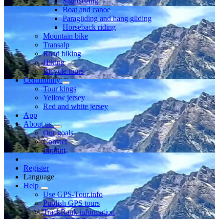
Sightseeing
Boat and canoe
Paragliding and hang gliding
Horseback riding
Mountain bike
Transalp
Road biking
Hiking
Bicycle tours
Community
Tour kings
Yellow jersey
Red and white jersey
App
About us
Our goals
Contact
Imprint
Register
Language
Help
Use GPS-Tour.info
Publish GPS tours
TrackRank information