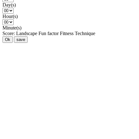
Day(s)
Hour(s)
Minute(s)
Score:
Landscape
Fun factor
Fitness
Technique
Ok
save