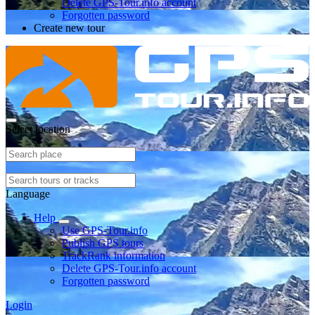
Delete GPS-Tour.info account
Forgotten password
Create new tour
Select location
Language
Help
Use GPS-Tour.info
Publish GPS tours
TrackRank information
Delete GPS-Tour.info account
Forgotten password
Login