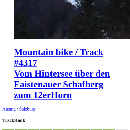
Mountain bike / Track
#4317
Vom Hintersee über den
Faistenauer Schafberg
zum 12erHorn
Austria
/
Salzburg
TrackRank