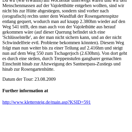
Da wir (wie erwähnt) am Wochende unterwegs waren und wir den
Menschenmassen auf der Vajoletthütte entgehen wollten, sind wir
nicht bis zur Hütte abgestiegen, sondern sind vorher nach
(orografisch) rechts unter dem Wandfuß der Rosengartenspitze
entlang gequert, wodurch man auf knapp 2.380hm wieder auf den
Weg 541 trifft, den man auch von der Vajolethütte aus herauf
gekommen wäre (auf dieser Querung befindet sich eine
'Schlüsselstelle', an der man nicht sichern kann, und an der nicht
Schwindelfreie evtl. Probleme bekommen könnten). Diesem Weg
folgt man nun weiter bis zu einer Teilung auf 2.416hm und steigt
nun auf dem Weg 550 zum Tschagerjoch (2.630hm). Von dort geht
es durch eine steilen, durch Treppenstufen gangbarer gemachten
Einschnitt hinab zur Abzweigung des Santnerpass-Zustiegs und
hinab zur Rosengartenhütte.
Datum der Tour: 23.08.2009
Further information at
http://www.klettersteig.de/main.asp?KSID=591