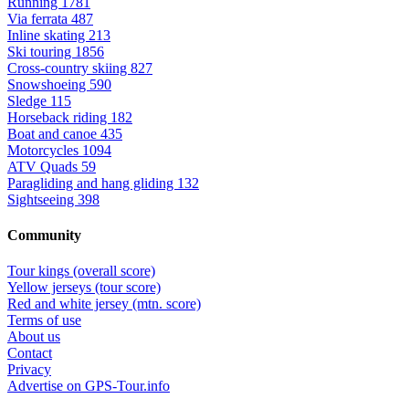
Running
1781
Via ferrata
487
Inline skating
213
Ski touring
1856
Cross-country skiing
827
Snowshoeing
590
Sledge
115
Horseback riding
182
Boat and canoe
435
Motorcycles
1094
ATV Quads
59
Paragliding and hang gliding
132
Sightseeing
398
Community
Tour kings (overall score)
Yellow jerseys (tour score)
Red and white jersey (mtn. score)
Terms of use
About us
Contact
Privacy
Advertise on GPS-Tour.info