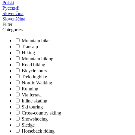
Polski
Русский
Slovenčina
Slovenščina
Filter
Categories
Mountain bike
Transalp
Hiking
Mountain hiking
Road biking
Bicycle tours
Trekkingbike
Nordic Walking
Running
Via ferrata
Inline skating
Ski touring
Cross-country skiing
Snowshoeing
Sledge
Horseback riding