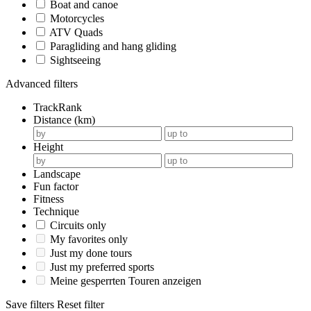
Boat and canoe
Motorcycles
ATV Quads
Paragliding and hang gliding
Sightseeing
Advanced filters
TrackRank
Distance (km)
Height
Landscape
Fun factor
Fitness
Technique
Circuits only
My favorites only
Just my done tours
Just my preferred sports
Meine gesperrten Touren anzeigen
Save filters
Reset filter