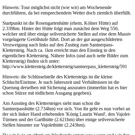
Hinweis: Tour möglichst nicht (wie wir) am Wochenende
durchführen, da bei entsprechendem Wetter doch ziemlich überfüllt.
Startpunkt ist die Rosengartenhütte (ehem. Kölner Hütte) auf
2.339hm. Hinter der Hütte folgt man zunächst dem Weg 550,
welcher steil über einige seilversicherte Stellen auf eine dem Massiv
vorgelagerte Geröllstufe führt. Dort an der gut ausgeschilderten
Verzweigung nach links auf den Zustieg zum Santnerpass-
Klettersteig. Nach ca. 1km erreicht man den Einstieg in den
eigentlichen Klettersteig. Nähere Infos (und auch nette Bilder zum
Klettersteig) finden sich unter:
http://www.klettersteig.de/klettersteig/santnerpass_klettersteig/591
Hinweis: die Schlüsselstelle des Klettersteigs ist die kleine
Schlucht/Eisrinne. Je nach Jahreszeit und Verhältnissen ist die
Querung derselben mit Sicherung anzuraten (immerhin hat es hier
schon Stürze mit tödlichem Ausgang gegeben).
Am Ausstieg des Klettersteiges sieht man schon die
Santnerpasshütte (2.734hm) vor sich. Von ihr geht es nun vorbei an
der sich linker Hand erhebenden 'König Laurin Wand', den Vajolet-
Türmen und der Gartlhütte (2.621hm) über einige seilversicherte
Stellen hinunter zur Vajolethütte (2.243hm).