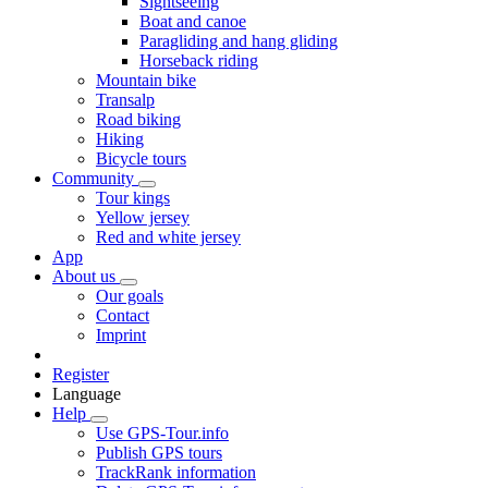
Sightseeing
Boat and canoe
Paragliding and hang gliding
Horseback riding
Mountain bike
Transalp
Road biking
Hiking
Bicycle tours
Community
Tour kings
Yellow jersey
Red and white jersey
App
About us
Our goals
Contact
Imprint
Register
Language
Help
Use GPS-Tour.info
Publish GPS tours
TrackRank information