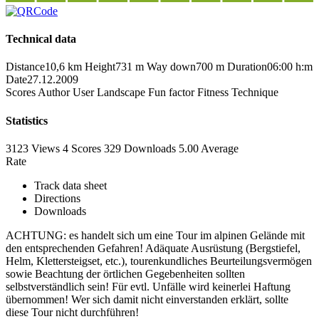
Technical data
Distance
10,6 km
Height
731 m
Way down
700 m
Duration
06:00 h:m
Date
27.12.2009
Scores
Author
User
Landscape
Fun factor
Fitness
Technique
Statistics
3123 Views
4
Scores
329 Downloads
5.00
Average
Rate
Track data sheet
Directions
Downloads
ACHTUNG: es handelt sich um eine Tour im alpinen Gelände mit
den entsprechenden Gefahren! Adäquate Ausrüstung (Bergstiefel,
Helm, Klettersteigset, etc.), tourenkundliches Beurteilungsvermögen
sowie Beachtung der örtlichen Gegebenheiten sollten
selbstverständlich sein! Für evtl. Unfälle wird keinerlei Haftung
übernommen! Wer sich damit nicht einverstanden erklärt, sollte
diese Tour nicht durchführen!