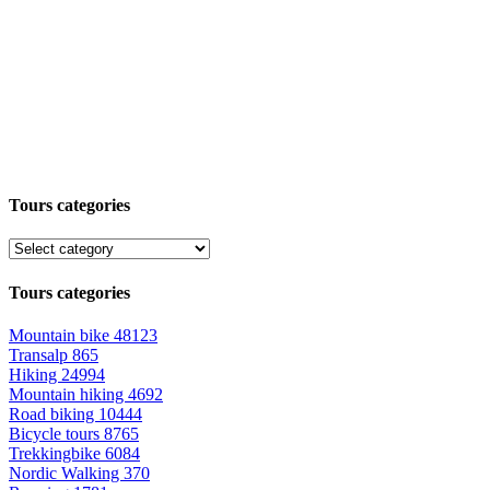
Tours categories
Tours categories
Mountain bike
48123
Transalp
865
Hiking
24994
Mountain hiking
4692
Road biking
10444
Bicycle tours
8765
Trekkingbike
6084
Nordic Walking
370