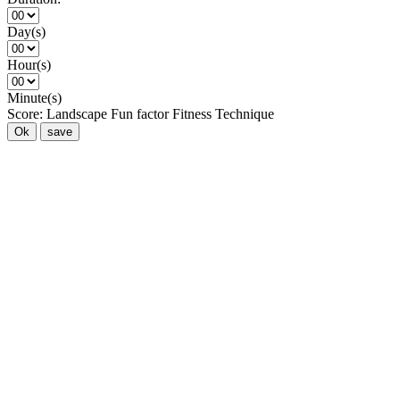
Day(s)
Hour(s)
Minute(s)
Score:
Landscape
Fun factor
Fitness
Technique
Ok
save