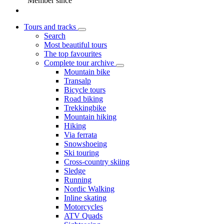
Member since
Tours and tracks
Search
Most beautiful tours
The top favourites
Complete tour archive
Mountain bike
Transalp
Bicycle tours
Road biking
Trekkingbike
Mountain hiking
Hiking
Via ferrata
Snowshoeing
Ski touring
Cross-country skiing
Sledge
Running
Nordic Walking
Inline skating
Motorcycles
ATV Quads