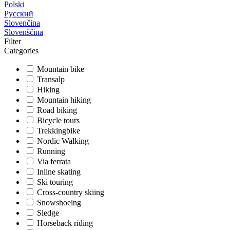
Polski
Русский
Slovenčina
Slovenščina
Filter
Categories
Mountain bike
Transalp
Hiking
Mountain hiking
Road biking
Bicycle tours
Trekkingbike
Nordic Walking
Running
Via ferrata
Inline skating
Ski touring
Cross-country skiing
Snowshoeing
Sledge
Horseback riding