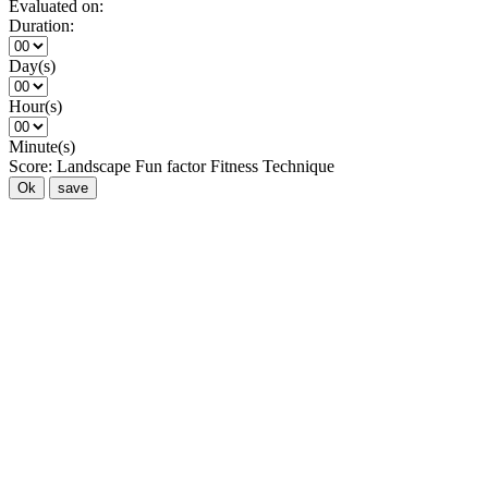
Evaluated on:
Duration:
Day(s)
Hour(s)
Minute(s)
Score:
Landscape
Fun factor
Fitness
Technique
Ok
save