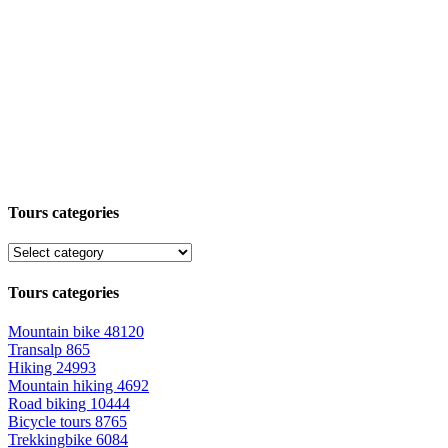
Tours categories
Tours categories
Mountain bike
48120
Transalp
865
Hiking
24993
Mountain hiking
4692
Road biking
10444
Bicycle tours
8765
Trekkingbike
6084