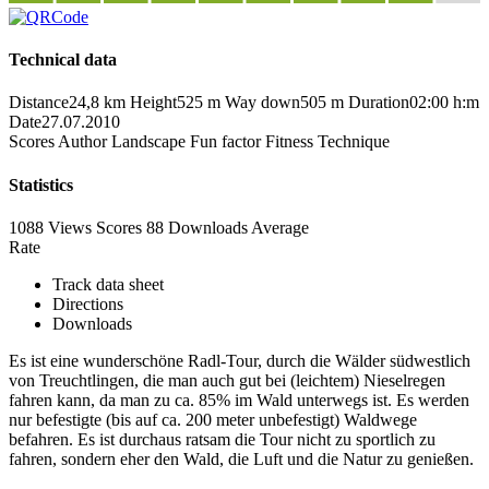
Technical data
Distance
24,8 km
Height
525 m
Way down
505 m
Duration
02:00 h:m
Date
27.07.2010
Scores
Author
Landscape
Fun factor
Fitness
Technique
Statistics
1088 Views
Scores
88 Downloads
Average
Rate
Track data sheet
Directions
Downloads
Es ist eine wunderschöne Radl-Tour, durch die Wälder südwestlich
von Treuchtlingen, die man auch gut bei (leichtem) Nieselregen
fahren kann, da man zu ca. 85% im Wald unterwegs ist. Es werden
nur befestigte (bis auf ca. 200 meter unbefestigt) Waldwege
befahren. Es ist durchaus ratsam die Tour nicht zu sportlich zu
fahren, sondern eher den Wald, die Luft und die Natur zu genießen.