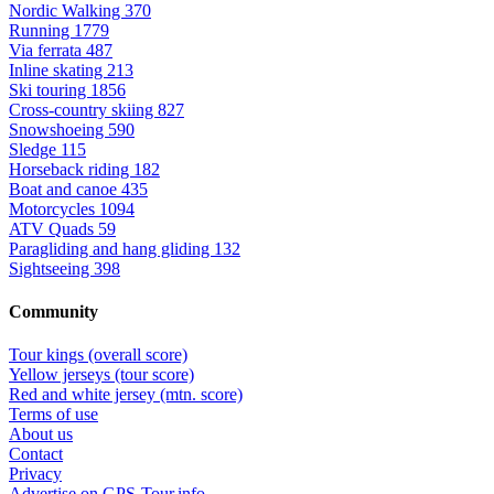
Nordic Walking
370
Running
1779
Via ferrata
487
Inline skating
213
Ski touring
1856
Cross-country skiing
827
Snowshoeing
590
Sledge
115
Horseback riding
182
Boat and canoe
435
Motorcycles
1094
ATV Quads
59
Paragliding and hang gliding
132
Sightseeing
398
Community
Tour kings (overall score)
Yellow jerseys (tour score)
Red and white jersey (mtn. score)
Terms of use
About us
Contact
Privacy
Advertise on GPS-Tour.info