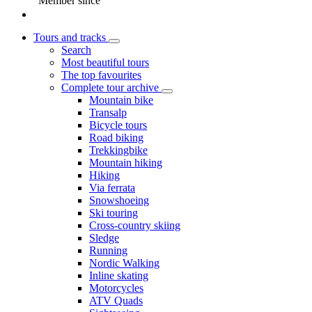
Member since
Tours and tracks
Search
Most beautiful tours
The top favourites
Complete tour archive
Mountain bike
Transalp
Bicycle tours
Road biking
Trekkingbike
Mountain hiking
Hiking
Via ferrata
Snowshoeing
Ski touring
Cross-country skiing
Sledge
Running
Nordic Walking
Inline skating
Motorcycles
ATV Quads