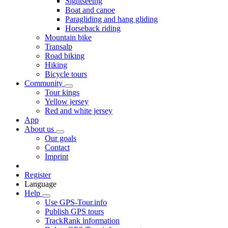
Sightseeing
Boat and canoe
Paragliding and hang gliding
Horseback riding
Mountain bike
Transalp
Road biking
Hiking
Bicycle tours
Community
Tour kings
Yellow jersey
Red and white jersey
App
About us
Our goals
Contact
Imprint
Register
Language
Help
Use GPS-Tour.info
Publish GPS tours
TrackRank information