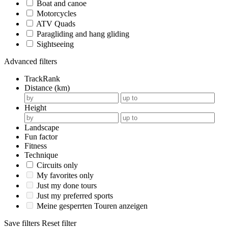
Boat and canoe
Motorcycles
ATV Quads
Paragliding and hang gliding
Sightseeing
Advanced filters
TrackRank
Distance (km)
Height
Landscape
Fun factor
Fitness
Technique
Circuits only
My favorites only
Just my done tours
Just my preferred sports
Meine gesperrten Touren anzeigen
Save filters
Reset filter