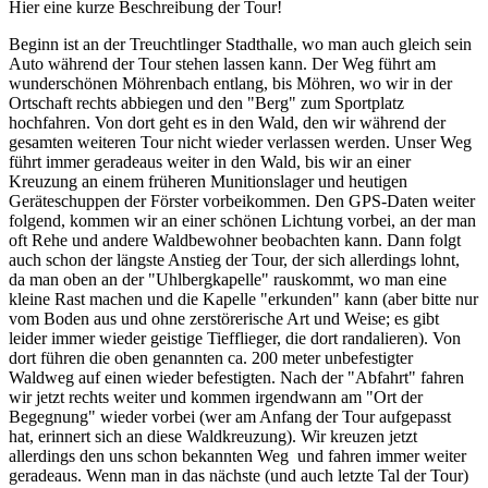
Hier eine kurze Beschreibung der Tour!
Beginn ist an der Treuchtlinger Stadthalle, wo man auch gleich sein
Auto während der Tour stehen lassen kann. Der Weg führt am
wunderschönen Möhrenbach entlang, bis Möhren, wo wir in der
Ortschaft rechts abbiegen und den "Berg" zum Sportplatz
hochfahren. Von dort geht es in den Wald, den wir während der
gesamten weiteren Tour nicht wieder verlassen werden. Unser Weg
führt immer geradeaus weiter in den Wald, bis wir an einer
Kreuzung an einem früheren Munitionslager und heutigen
Geräteschuppen der Förster vorbeikommen. Den GPS-Daten weiter
folgend, kommen wir an einer schönen Lichtung vorbei, an der man
oft Rehe und andere Waldbewohner beobachten kann. Dann folgt
auch schon der längste Anstieg der Tour, der sich allerdings lohnt,
da man oben an der "Uhlbergkapelle" rauskommt, wo man eine
kleine Rast machen und die Kapelle "erkunden" kann (aber bitte nur
vom Boden aus und ohne zerstörerische Art und Weise; es gibt
leider immer wieder geistige Tiefflieger, die dort randalieren). Von
dort führen die oben genannten ca. 200 meter unbefestigter
Waldweg auf einen wieder befestigten. Nach der "Abfahrt" fahren
wir jetzt rechts weiter und kommen irgendwann am "Ort der
Begegnung" wieder vorbei (wer am Anfang der Tour aufgepasst
hat, erinnert sich an diese Waldkreuzung). Wir kreuzen jetzt
allerdings den uns schon bekannten Weg und fahren immer weiter
geradeaus. Wenn man in das nächste (und auch letzte Tal der Tour)