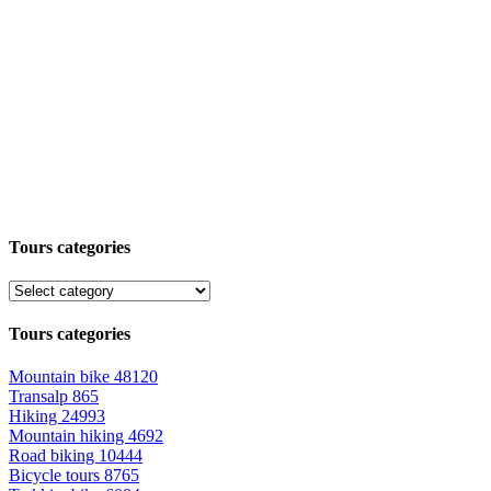
Tours categories
Tours categories
Mountain bike
48120
Transalp
865
Hiking
24993
Mountain hiking
4692
Road biking
10444
Bicycle tours
8765