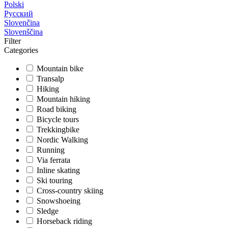
Polski
Русский
Slovenčina
Slovenščina
Filter
Categories
Mountain bike
Transalp
Hiking
Mountain hiking
Road biking
Bicycle tours
Trekkingbike
Nordic Walking
Running
Via ferrata
Inline skating
Ski touring
Cross-country skiing
Snowshoeing
Sledge
Horseback riding