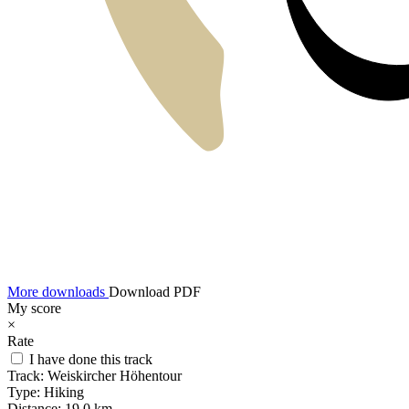
More downloads
Download PDF
My score
×
Rate
I have done this track
Track:
Weiskircher Höhentour
Type:
Hiking
Distance:
19,0 km