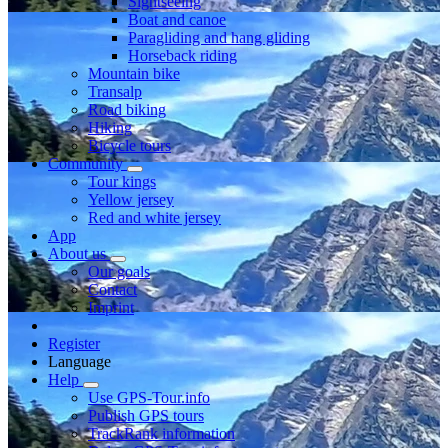
Sightseeing
Boat and canoe
Paragliding and hang gliding
Horseback riding
Mountain bike
Transalp
Road biking
Hiking
Bicycle tours
Community
Tour kings
Yellow jersey
Red and white jersey
App
About us
Our goals
Contact
Imprint
Register
Language
Help
Use GPS-Tour.info
Publish GPS tours
TrackRank information