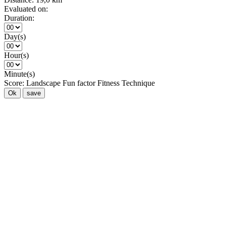
Evaluated on:
Duration:
Day(s)
Hour(s)
Minute(s)
Score:
Landscape
Fun factor
Fitness
Technique
Ok
save