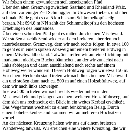
Wir folgen einem gewundenen steil ansteigenden Pfad.
Über den alten Grenzweg zwischen Saarland und Rheinland-Pfalz,
auf dem vor einiger Zeit Schmuggler ihr Unwesen trieben, und über
schmale Pfade geht es ca. 5 km bis zum Schimmelkopf stetig
bergan. Mit 694,8 m NN zählt der Schimmelkopf zu den höchsten
Erhebungen des Saarlandes.
Über einen schmalen Pfad geht es mitten durch einen Mischwald.
Wir stoßen anschließend wieder auf den breiteren, aber dennoch
naturbelassenen Grenzweg, dem wir nach rechts folgen. In etwa 100
m geht es in einem spitzen Abzweig auf einem breiteren Erdweg in
einem Mischwaldbestand. Talwärts treffen wir auf eine Lichtung mit
markanten niedrigen Buchenbäumchen, an der wir zunächst nach
links abbiegen und daran anschließend nach rechts auf einem
Hohlweg weiter wandern. Diesem Hohlweg folgen wir etwa 150 m.
Vor einem Heckenbestand treten wir nach links in einen Mischwald
ein und stoßen dann nach ca. 500 m auf einen Holzabfuhrweg, auf
dem wir nach links abzweigen.
In etwa 500 m treten wir nach rechts wieder mitten in den
Mischwald ein und gelangen zu einem weiteren Holzabfuhrweg, auf
dem sich uns rechtsseitig ein Blick in ein weites Kerbtal erschließt.
Das Wegeformat wechselt zu einem feinkörnigen Belag. Durch
einen Loheheckenbestand kommen wir an mehreren Hochsitzen
vorbei.
An der nächsten Kreuzung halten wir uns auf einem breiteren
Wanderweg talwärts. Wir erreichen eine weitere Kreuzung, die wir