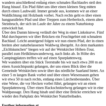
wandern anschließend entlang eines schmalen Bachlaufes steil den
Hang hinauf. Ein Pfad führt uns über einen kleinen Steg mitten
durch einen Laubwald. Immer gerade aus, kommen wir an einer
Waldlichtung mit Holzbank vorbei. Nach rechts geht es über einen
hangparallelen Pfad und über Treppen zum Herberloch, einem alten
Steinbruch, der sich im Laufe der Jahre zu einem Naturbiotop
entwickelt hat.
Über den Damm hinweg verläuft der Weg in einer Linkskurve. Fünf
Mal durchqueren wir über Brücken ein Feuchtgebiet mit schmalem
Bachlauf. Leicht ansteigend folgen wir nun einem Pfad, der in einen
breiten aber naturbelassenen Waldweg übergeht. An dem markanten
„Eichbäumchen“ biegen wir auf der Weiskircher Höhen-Tour,
parallel zum Heilklimawanderweg, nach links ab. In Höhe des
Campingplatzes treffen wir auf einen Spurplattenweg.
Wir wandern über ein Stück Teerstraße bis wir nach etwa 200 m an
einen Aussichtspunkt gelangen, der uns einen Blick über die
Gemeinde Weiskirchen sowie über das nördliche Saarland bietet. An
einer 5 m langen Bank vorbei und über einen Wiesensaum gehen
wir etwa 50 m nach rechts, entlang eines Lärchenbestandes. Über
eine Wiese, die vor Hecken vorbei führt, gelangen wir an einen
Spurplattenweg. Über einen Hackschnitzelweg gelangen wir in eine
Waldpassage. Den Hang hinab und über eine Brücke erreichen wir
wieder den Parkplatz des Weiskircher Naturfreibades.
Further information at