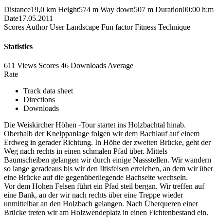
Distance
19,0 km
Height
574 m
Way down
507 m
Duration
00:00 h:m
Date
17.05.2011
Scores
Author
User
Landscape
Fun factor
Fitness
Technique
Statistics
611 Views
Scores
46 Downloads
Average
Rate
Track data sheet
Directions
Downloads
Die Weiskircher Höhen -Tour startet ins Holzbachtal hinab.
Oberhalb der Kneippanlage folgen wir dem Bachlauf auf einem
Erdweg in gerader Richtung. In Höhe der zweiten Brücke, geht der
Weg nach rechts in einen schmalen Pfad über. Mittels
Baumscheiben gelangen wir durch einige Nassstellen. Wir wandern
so lange geradeaus bis wir den Iltisfelsen erreichen, an dem wir über
eine Brücke auf die gegenüberliegende Bachseite wechseln.
Vor dem Hohen Felsen führt ein Pfad steil bergan. Wir treffen auf
eine Bank, an der wir nach rechts über eine Treppe wieder
unmittelbar an den Holzbach gelangen. Nach Überqueren einer
Brücke treten wir am Holzwendeplatz in einen Fichtenbestand ein.