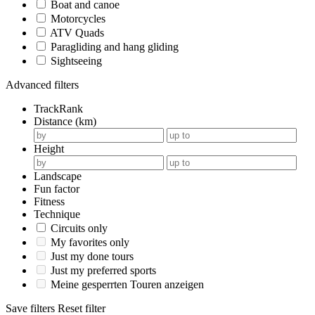
Boat and canoe
Motorcycles
ATV Quads
Paragliding and hang gliding
Sightseeing
Advanced filters
TrackRank
Distance (km)
Height
Landscape
Fun factor
Fitness
Technique
Circuits only
My favorites only
Just my done tours
Just my preferred sports
Meine gesperrten Touren anzeigen
Save filters
Reset filter