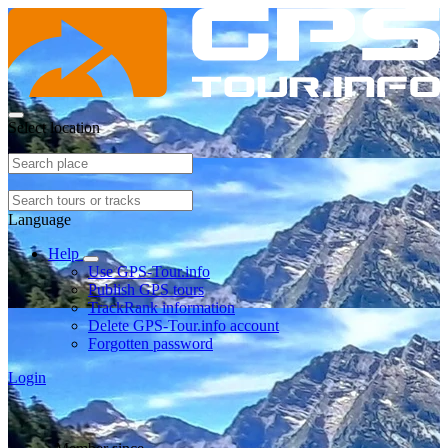
Select location
Language
Help
Use GPS-Tour.info
Publish GPS tours
TrackRank information
Delete GPS-Tour.info account
Forgotten password
Login