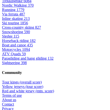
Trekkingbike
6084
Nordic Walking
370
Running
1779
Via ferrata
487
Inline skating
213
Ski touring
1856
Cross-country skiing
827
Snowshoeing
590
Sledge
115
Horseback riding
182
Boat and canoe
435
Motorcycles
1094
ATV Quads
59
Paragliding and hang gliding
132
Sightseeing
398
Community
Tour kings (overall score)
Yellow jerseys (tour score)
Red and white jersey (mtn. score)
Terms of use
About us
Contact
Privacy