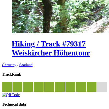
Hiking / Track #79317
Weiskircher Höhentour
Germany
/
Saarland
TrackRank
Technical data