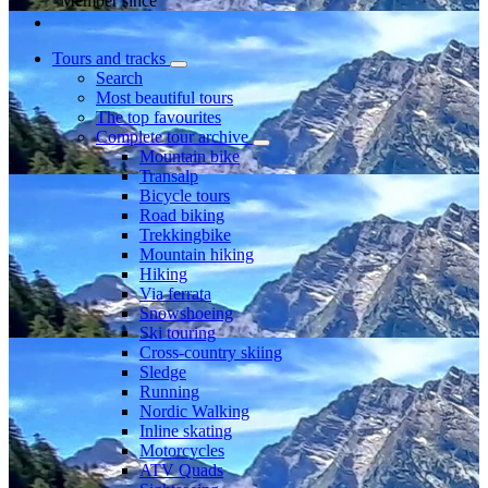
Member since
Tours and tracks
Search
Most beautiful tours
The top favourites
Complete tour archive
Mountain bike
Transalp
Bicycle tours
Road biking
Trekkingbike
Mountain hiking
Hiking
Via ferrata
Snowshoeing
Ski touring
Cross-country skiing
Sledge
Running
Nordic Walking
Inline skating
Motorcycles
ATV Quads