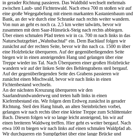
in gerader Richtung passieren. Das Waldbild wechselt mehrmals
zwischen Laub- und Fichtenwald. Nach etwa 700 m stoßen wir auf
eine große Wegegabelung mit einem markanten Kastanienbaum und
Bank, an der wir durch eine Schranke nach rechts weiter wandern.
Von nun an geht es noch ca. 2,5 km weiter talwärts, bevor wir
zusammen mit dem Saar-Hünsrück-Steig nach rechts abbiegen.
Über einen schmalen Pfad treten wir in ca. 700 m nach links in das
Naturschutzgebiet „Wahnbachtal“ ein. Dem Bachlauf folgen wir
zunächst auf der rechten Seite, bevor wir ihn nach ca. 1500 m über
eine Holzbrücke überqueren. Auf der gegenüberliegenden Seite
biegen wir in einen ansteigenden Hang und gelangen über eine
Treppe wieder ins Tal. Nach Überqueren einer großen Holzbrücke
wandern wir auf der linken Seite des Behlengrabens steil bergauf.
Auf der gegenüberliegenden Seite des Grabens passieren wir
zunächst einen Mischwald, bevor wir nach links in einen
Fichtenbestand wechseln.
An der nächsten Kreuzung überqueren wir den
Saarlandrundwanderweg und treten halb links in einen
Kiefernbestand ein. Wir folgen dem Erdweg zunächst in gerader
Richtung. Steil den Hang hinab, an alten Steinbrüchen vorbei,
gelangen wir nach rechts über eine kleine Treppe zum Schlittentaler
Bach. Diesem folgen wir so lange leicht ansteigend, bis wir auf
einen breiteren Waldweg treffen. Hier geht es weiter bergauf. Nach
etwa 100 m biegen wir nach links auf einen schmalen Waldpfad ab.
Wir durchqueren ein Sumpfgebiet über eine lange Brücke und