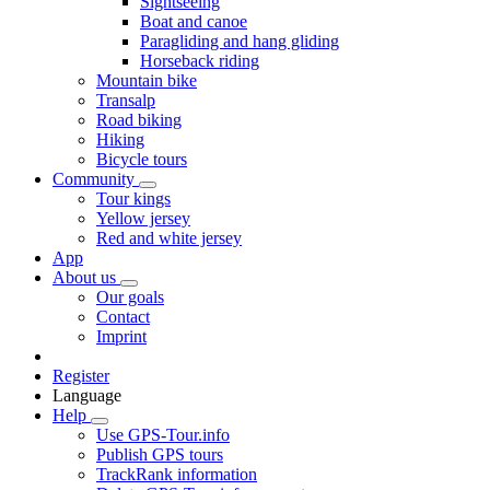
Sightseeing
Boat and canoe
Paragliding and hang gliding
Horseback riding
Mountain bike
Transalp
Road biking
Hiking
Bicycle tours
Community
Tour kings
Yellow jersey
Red and white jersey
App
About us
Our goals
Contact
Imprint
Register
Language
Help
Use GPS-Tour.info
Publish GPS tours
TrackRank information