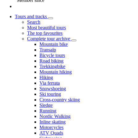
Member since
Tours and tracks
Search
Most beautiful tours
The top favourites
Complete tour archive
Mountain bike
Transalp
Bicycle tours
Road biking
Trekkingbike
Mountain hiking
Hiking
Via ferrata
Snowshoeing
Ski touring
Cross-country skiing
Sledge
Running
Nordic Walking
Inline skating
Motorcycles
ATV Quads