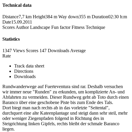
Technical data
Distance
7,7 km
Height
384 m
Way down
355 m
Duration
02:30 h:m
Date
15.09.2011
Scores
Author
Landscape
Fun factor
Fitness
Technique
Statistics
1347 Views
Scores
147 Downloads
Average
Rate
Track data sheet
Directions
Downloads
Rundwanderwege auf Fuerteventura sind rar. Deshalb versuchen
wir immer neue "Runden" zu erkunden, um komplizierte An- und
Abfahrten zu vermeiden. Dieser Rundweg geht ab Toto durch einen
Baranco über eine geschobene Piste bis zum Ende des Tals.
Dort biegt man nach rechts ab in das vorletzte "Seitental",
durchquert eine alte Kateenplantage und steigt dann sehr steil, mehr
oder weniger Ziegenpfaden folgend in Richtung des in
Steigrichtung linken Gipfels, rechts bleibt der schmale Baranco
liegen.