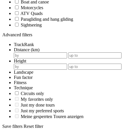
Boat and canoe
Motorcycles
ATV Quads
Paragliding and hang gliding
Sightseeing
Advanced filters
TrackRank
Distance (km)
Height
Landscape
Fun factor
Fitness
Technique
Circuits only
My favorites only
Just my done tours
Just my preferred sports
Meine gesperrten Touren anzeigen
Save filters
Reset filter