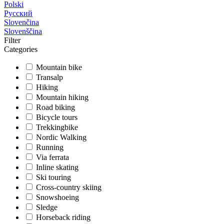
Polski
Русский
Slovenčina
Slovenščina
Filter
Categories
Mountain bike
Transalp
Hiking
Mountain hiking
Road biking
Bicycle tours
Trekkingbike
Nordic Walking
Running
Via ferrata
Inline skating
Ski touring
Cross-country skiing
Snowshoeing
Sledge
Horseback riding