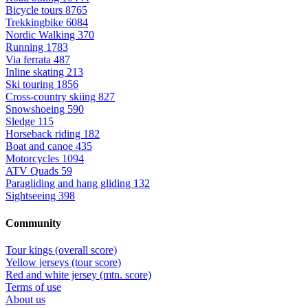
Bicycle tours
8765
Trekkingbike
6084
Nordic Walking
370
Running
1783
Via ferrata
487
Inline skating
213
Ski touring
1856
Cross-country skiing
827
Snowshoeing
590
Sledge
115
Horseback riding
182
Boat and canoe
435
Motorcycles
1094
ATV Quads
59
Paragliding and hang gliding
132
Sightseeing
398
Community
Tour kings (overall score)
Yellow jerseys (tour score)
Red and white jersey (mtn. score)
Terms of use
About us