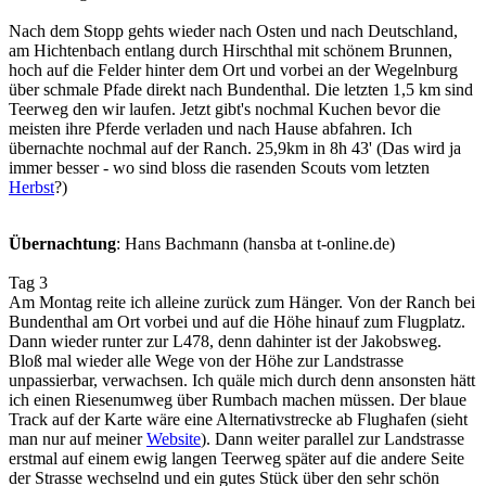
Nach dem Stopp gehts wieder nach Osten und nach Deutschland,
am Hichtenbach entlang durch Hirschthal mit schönem Brunnen,
hoch auf die Felder hinter dem Ort und vorbei an der Wegelnburg
über schmale Pfade direkt nach Bundenthal. Die letzten 1,5 km sind
Teerweg den wir laufen. Jetzt gibt's nochmal Kuchen bevor die
meisten ihre Pferde verladen und nach Hause abfahren. Ich
übernachte nochmal auf der Ranch. 25,9km in 8h 43' (Das wird ja
immer besser - wo sind bloss die rasenden Scouts vom letzten
Herbst
?)
Übernachtung
: Hans Bachmann (hansba at t-online.de)
Tag 3
Am Montag reite ich alleine zurück zum Hänger. Von der Ranch bei
Bundenthal am Ort vorbei und auf die Höhe hinauf zum Flugplatz.
Dann wieder runter zur L478, denn dahinter ist der Jakobsweg.
Bloß mal wieder alle Wege von der Höhe zur Landstrasse
unpassierbar, verwachsen. Ich quäle mich durch denn ansonsten hätt
ich einen Riesenumweg über Rumbach machen müssen. Der blaue
Track auf der Karte wäre eine Alternativstrecke ab Flughafen (sieht
man nur auf meiner
Website
). Dann weiter parallel zur Landstrasse
erstmal auf einem ewig langen Teerweg später auf die andere Seite
der Strasse wechselnd und ein gutes Stück über den sehr schön