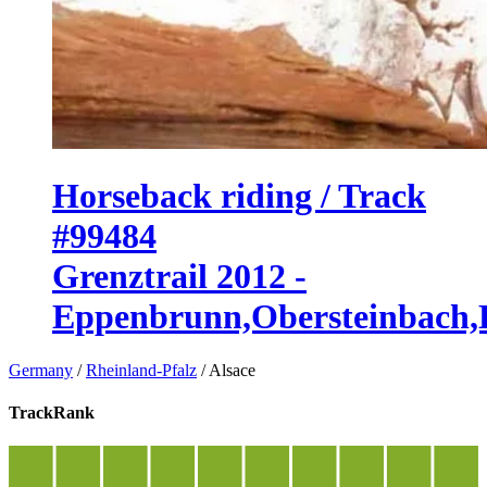
Horseback riding / Track
#99484
Grenztrail 2012 -
Eppenbrunn,Obersteinbach,
Germany
/
Rheinland-Pfalz
/
Alsace
TrackRank