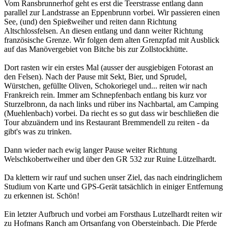
Vom Ransbrunnerhof geht es erst die Teerstrasse entlang dann
parallel zur Landstrasse an Eppenbrunn vorbei. Wir passieren einen
See, (und) den Spießweiher und reiten dann Richtung
Altschlossfelsen. An diesen entlang und dann weiter Richtung
französische Grenze. Wir folgen dem alten Grenzpfad mit Ausblick
auf das Manövergebiet von Bitche bis zur Zollstockhütte.
Dort rasten wir ein erstes Mal (ausser der ausgiebigen Fotorast an
den Felsen). Nach der Pause mit Sekt, Bier, und Sprudel,
Würstchen, gefüllte Oliven, Schokoriegel und... reiten wir nach
Frankreich rein. Immer am Schnepfenbach entlang bis kurz vor
Sturzelbronn, da nach links und rüber ins Nachbartal, am Camping
(Muehlenbach) vorbei. Da riecht es so gut dass wir beschließen die
Tour abzuändern und ins Restaurant Bremmendell zu reiten - da
gibt's was zu trinken.
Dann wieder nach ewig langer Pause weiter Richtung
Welschkobertweiher und über den GR 532 zur Ruine Lützelhardt.
Da klettern wir rauf und suchen unser Ziel, das nach eindringlichem
Studium von Karte und GPS-Gerät tatsächlich in einiger Entfernung
zu erkennen ist. Schön!
Ein letzter Aufbruch und vorbei am Forsthaus Lutzelhardt reiten wir
zu Hofmans Ranch am Ortsanfang von Obersteinbach. Die Pferde