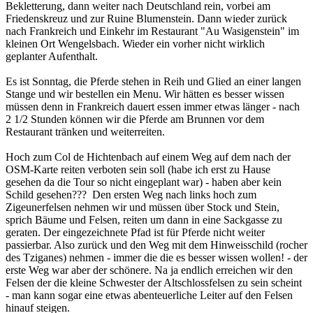
Bekletterung, dann weiter nach Deutschland rein, vorbei am
Friedenskreuz und zur Ruine Blumenstein. Dann wieder zurück
nach Frankreich und Einkehr im Restaurant "Au Wasigenstein" im
kleinen Ort Wengelsbach. Wieder ein vorher nicht wirklich
geplanter Aufenthalt.
Es ist Sonntag, die Pferde stehen in Reih und Glied an einer langen
Stange und wir bestellen ein Menu. Wir hätten es besser wissen
müssen denn in Frankreich dauert essen immer etwas länger - nach
2 1/2 Stunden können wir die Pferde am Brunnen vor dem
Restaurant tränken und weiterreiten.
Hoch zum Col de Hichtenbach auf einem Weg auf dem nach der
OSM-Karte reiten verboten sein soll (habe ich erst zu Hause
gesehen da die Tour so nicht eingeplant war) - haben aber kein
Schild gesehen??? Den ersten Weg nach links hoch zum
Zigeunerfelsen nehmen wir und müssen über Stock und Stein,
sprich Bäume und Felsen, reiten um dann in eine Sackgasse zu
geraten. Der eingezeichnete Pfad ist für Pferde nicht weiter
passierbar. Also zurück und den Weg mit dem Hinweisschild (rocher
des Tziganes) nehmen - immer die die es besser wissen wollen! - der
erste Weg war aber der schönere. Na ja endlich erreichen wir den
Felsen der die kleine Schwester der Altschlossfelsen zu sein scheint
- man kann sogar eine etwas abenteuerliche Leiter auf den Felsen
hinauf steigen.