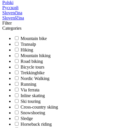
Polski
Русский
Slovenčina
Slovenščina
Filter
Categories
Mountain bike
Transalp
Hiking
Mountain hiking
Road biking
Bicycle tours
Trekkingbike
Nordic Walking
Running
Via ferrata
Inline skating
Ski touring
Cross-country skiing
Snowshoeing
Sledge
Horseback riding