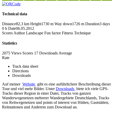
Technical data
Distance
82,3 km
Height
1730 m
Way down
1726 m
Duration
3 days
0 h
Date
06.05.2012
Scores
Author
Landscape
Fun factor
Fitness
Technique
Statistics
2075 Views
Scores
17 Downloads
Average
Rate
Track data sheet
Directions
Downloads
Auf meiner
Website
gibt es eine auführlichere Beschreibung dieser
Tour und viel mehr Bilder. Unter
Downloads
biete ich viele GPS-
Tracks dieser Region in einer Datei, Tracks von ganzen
Wanderwegenetzen mehrerer Wandergebiete Deutschlands, Tracks
von Reitwegenetzen und points of interest von Hütten, Gaststätten,
Reitstationen und Anderem zum Download an.