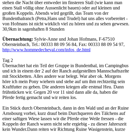
stehen die Nacht über entweder im finsteren Stall (wie kann man
einen Stall völlig ohne Aussenlicht bauen) oder auf kleinen und
großen Koppeln. Abends wird gegrillt, das Team von der
Bundenthalranch (Petra,Hans und Trudel) hat uns alles vorbereitet -
von Hofmans ist nicht wirklich viel zu hören und zu sehen gewesen.
30,9km in sagenhaften 8 Stunden
Übernachtung:
Sylvie-Anne und Johan Hofmans, F-67510
Obersteinbach, Tel.: 00333 88 09 56 84, Fax: 00333 88 09 54 97,
http://www.hommedecheval.com/infos_de.html
Tag 2
Übernachtet hat ein Teil der Gruppe in Bundenthal, im Campingbus
und ich in einem der 2 auf der Ranch aufgestellten Mannschaftszelte
mit Stockbetten. Alles andere war belegt. War aber ok. Morgens
höre ich mein Pony wiehern und stehe auf um ihm rechtzeitig sein
Kraftfutter zu geben. Die anderen kriegen alle erstmal Heu. Dann
frühstücken wir. Gegen 20 vor 11 sind dann alle da, haben die
Pferde fertig gemacht und wir reiten los.
Ein Stück durch Obersteinbach, dann in den Wald und an der Ruine
Arnsbourg vorbei, kurz drauf beim Durchqueren des Tälchens auf
einer saftigen Wiese lassen wir die Pferde eine Weile fressen - die
Koppeln der Ranch waren nicht sehr ergiebig - zu dieser Jahreszeit
kein Wunder.Dann reiten wir Richtung Ruine Wasigenstein, kurze