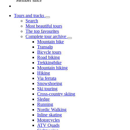
Member since
Tours and tracks
Search
Most beautiful tours
The top favourites
Complete tour archive
Mountain bike
Transalp
Bicycle tours
Road biking
Trekkingbike
Mountain hiking
Hiking
Via ferrata
Snowshoeing
Ski touring
Cross-country skiing
Sledge
Running
Nordic Walking
Inline skating
Motorcycles
ATV Quads