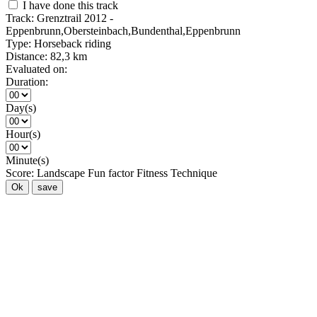
I have done this track
Track:
Grenztrail 2012 -
Eppenbrunn,Obersteinbach,Bundenthal,Eppenbrunn
Type:
Horseback riding
Distance:
82,3 km
Evaluated on:
Duration:
Day(s)
Hour(s)
Minute(s)
Score:
Landscape
Fun factor
Fitness
Technique
Ok
save