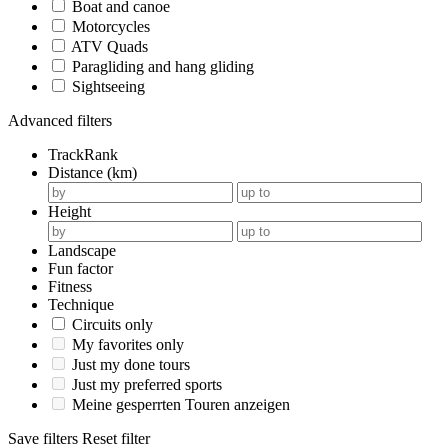
Boat and canoe
Motorcycles
ATV Quads
Paragliding and hang gliding
Sightseeing
Advanced filters
TrackRank
Distance (km)
Height
Landscape
Fun factor
Fitness
Technique
Circuits only
My favorites only
Just my done tours
Just my preferred sports
Meine gesperrten Touren anzeigen
Save filters
Reset filter