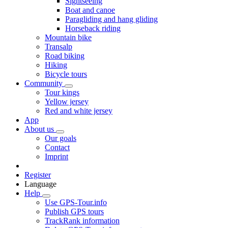
Sightseeing
Boat and canoe
Paragliding and hang gliding
Horseback riding
Mountain bike
Transalp
Road biking
Hiking
Bicycle tours
Community
Tour kings
Yellow jersey
Red and white jersey
App
About us
Our goals
Contact
Imprint
Register
Language
Help
Use GPS-Tour.info
Publish GPS tours
TrackRank information