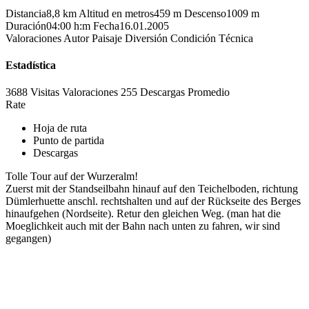
Distancia
8,8 km
Altitud en metros
459 m
Descenso
1009 m
Duración
04:00 h:m
Fecha
16.01.2005
Valoraciones
Autor
Paisaje
Diversión
Condición
Técnica
Estadística
3688 Visitas
Valoraciones
255 Descargas
Promedio
Rate
Hoja de ruta
Punto de partida
Descargas
Tolle Tour auf der Wurzeralm!
Zuerst mit der Standseilbahn hinauf auf den Teichelboden, richtung
Dümlerhuette anschl. rechtshalten und auf der Rückseite des Berges
hinaufgehen (Nordseite). Retur den gleichen Weg. (man hat die
Moeglichkeit auch mit der Bahn nach unten zu fahren, wir sind
gegangen)