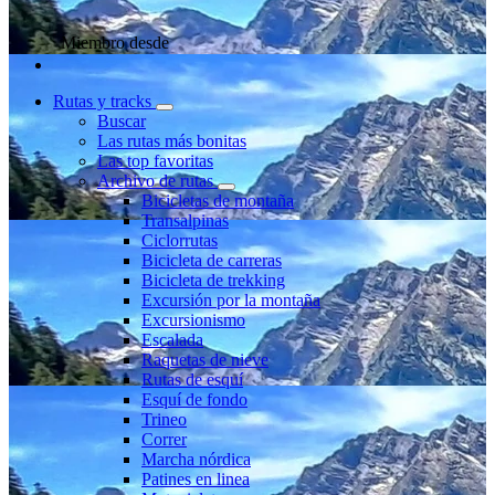
Miembro desde
Rutas y tracks
Buscar
Las rutas más bonitas
Las top favoritas
Archivo de rutas
Bicicletas de montaña
Transalpinas
Ciclorrutas
Bicicleta de carreras
Bicicleta de trekking
Excursión por la montaña
Excursionismo
Escalada
Raquetas de nieve
Rutas de esquí
Esquí de fondo
Trineo
Correr
Marcha nórdica
Patines en linea