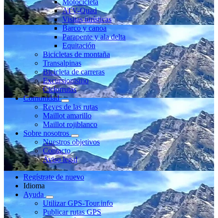
Motocicleta
ATV-Quad
Visitas turísticas
Barco y canoa
Parapente y ala delta
Equitación
Bicicletas de montaña
Transalpinas
Bicicleta de carreras
Excursionismo
Ciclorrutas
Comunidad
Reyes de las rutas
Maillot amarillo
Maillot rojiblanco
Sobre nosotros
Nuestros objetivos
Contacto
Aviso legal
Regístrate de nuevo
Idioma
Ayuda
Utilizar GPS-Tour.info
Publicar rutas GPS