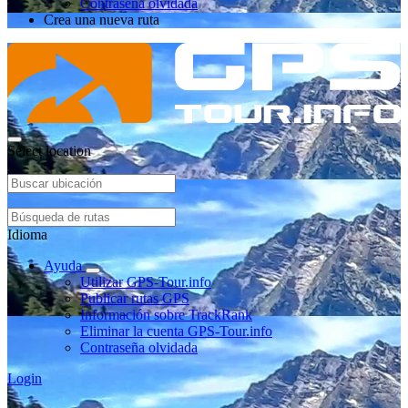
Contraseña olvidada
Crea una nueva ruta
Select location
Idioma
Ayuda
Utilizar GPS-Tour.info
Publicar rutas GPS
Información sobre TrackRank
Eliminar la cuenta GPS-Tour.info
Contraseña olvidada
Login