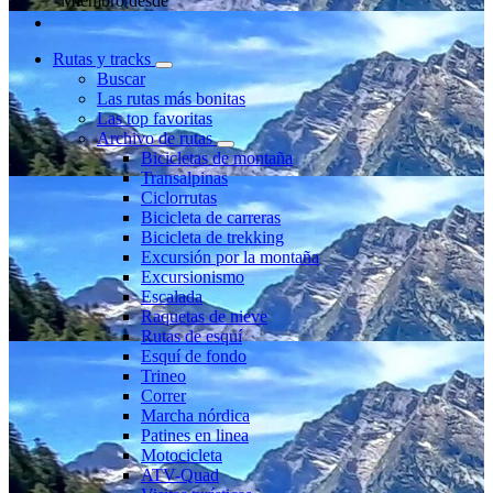
Miembro desde
Rutas y tracks
Buscar
Las rutas más bonitas
Las top favoritas
Archivo de rutas
Bicicletas de montaña
Transalpinas
Ciclorrutas
Bicicleta de carreras
Bicicleta de trekking
Excursión por la montaña
Excursionismo
Escalada
Raquetas de nieve
Rutas de esquí
Esquí de fondo
Trineo
Correr
Marcha nórdica
Patines en linea
Motocicleta
ATV-Quad