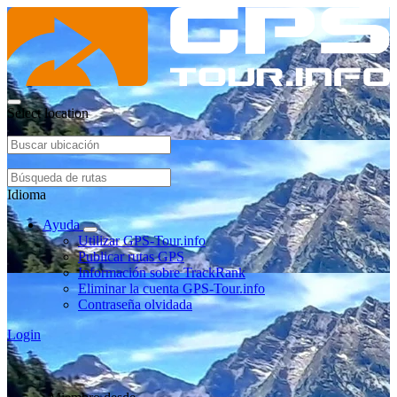
Select location
Idioma
Ayuda
Utilizar GPS-Tour.info
Publicar rutas GPS
Información sobre TrackRank
Eliminar la cuenta GPS-Tour.info
Contraseña olvidada
Login