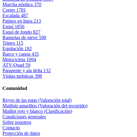
Marcha nórdica
370
Correr
1781
Escalada
487
Patines en linea
213
Esquí
1856
Esquí de fondo
827
Raquetas de nieve
590
Trineo
115
Equitación
182
Barco y canoa
435
Motocicleta
1094
ATV-Quad
59
Parapente y ala delta
132
Visitas turísticas
398
Comunidad
Reyes de las rutas (Valoración total)
Maillots amarillos (Valoración del recorrido)
Maillot rojo y blanco (Clasificación)
Condiciones generales
Sobre nosotros
Contacto
Protección de datos