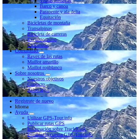
Visitas turísticas
Barco y canoa
Parapente y ala delta
Equitación
Bicicletas de montaña
Transalpinas
Bicicleta de carreras
Excursionismo
Ciclorrutas
Comunidad
Reyes de las rutas
Maillot amarillo
Maillot rojiblanco
Sobre nosotros
Nuestros objetivos
Contacto
Aviso legal
Regístrate de nuevo
Idioma
Ayuda
Utilizar GPS-Tour.info
Publicar rutas GPS
Información sobre TrackRank
Eliminar la cuenta GPS-Tour.info