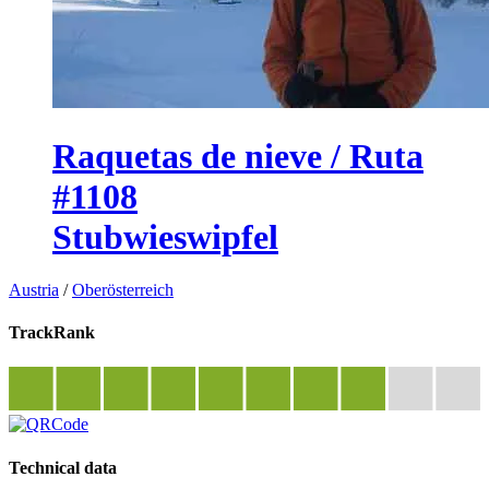
Raquetas de nieve / Ruta
#1108
Stubwieswipfel
Austria
/
Oberösterreich
TrackRank
Technical data