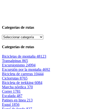
Categorías de rutas
Categorías de rutas
Bicicletas de montaña
48123
Transalpinas
865
Excursionismo
24994
Excursión por la montaña
4692
Bicicleta de carreras
10444
Ciclorrutas
8765
Bicicleta de trekking
6084
Marcha nórdica
370
Correr
1781
Escalada
487
Patines en linea
213
Esquí
1856
Esquí de fondo
827