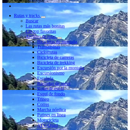
Miembro desde
Rutas y tracks
Buscar
Las rutas más bonitas
Las top favoritas
Archivo de rutas
Bicicletas de montaña
Transalpinas
Ciclorrutas
Bicicleta de carreras
Bicicleta de trekking
Excursión por la montaña
Excursionismo
Escalada
Raquetas de nieve
Rutas de esquí
Esquí de fondo
Trineo
Correr
Marcha nórdica
Patines en linea
Motocicleta
ATV-Quad