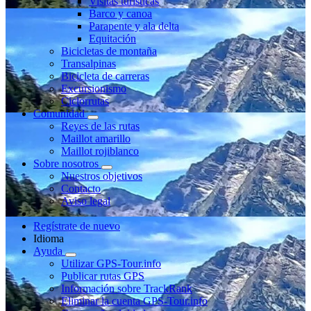
Visitas turísticas
Barco y canoa
Parapente y ala delta
Equitación
Bicicletas de montaña
Transalpinas
Bicicleta de carreras
Excursionismo
Ciclorrutas
Comunidad
Reyes de las rutas
Maillot amarillo
Maillot rojiblanco
Sobre nosotros
Nuestros objetivos
Contacto
Aviso legal
Regístrate de nuevo
Idioma
Ayuda
Utilizar GPS-Tour.info
Publicar rutas GPS
Información sobre TrackRank
Eliminar la cuenta GPS-Tour.info