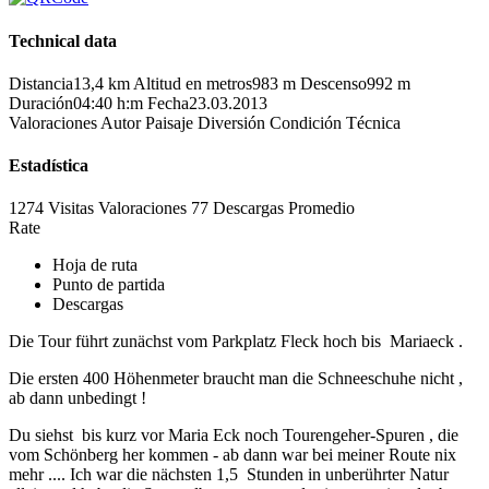
Technical data
Distancia
13,4 km
Altitud en metros
983 m
Descenso
992 m
Duración
04:40 h:m
Fecha
23.03.2013
Valoraciones
Autor
Paisaje
Diversión
Condición
Técnica
Estadística
1274 Visitas
Valoraciones
77 Descargas
Promedio
Rate
Hoja de ruta
Punto de partida
Descargas
Die Tour führt zunächst vom Parkplatz Fleck hoch bis Mariaeck .
Die ersten 400 Höhenmeter braucht man die Schneeschuhe nicht ,
ab dann unbedingt !
Du siehst bis kurz vor Maria Eck noch Tourengeher-Spuren , die
vom Schönberg her kommen - ab dann war bei meiner Route nix
mehr .... Ich war die nächsten 1,5 Stunden in unberührter Natur