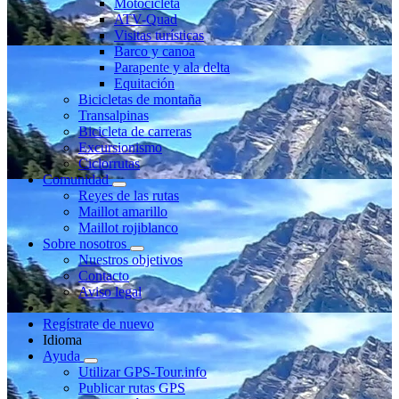
Motocicleta
ATV-Quad
Visitas turísticas
Barco y canoa
Parapente y ala delta
Equitación
Bicicletas de montaña
Transalpinas
Bicicleta de carreras
Excursionismo
Ciclorrutas
Comunidad
Reyes de las rutas
Maillot amarillo
Maillot rojiblanco
Sobre nosotros
Nuestros objetivos
Contacto
Aviso legal
Regístrate de nuevo
Idioma
Ayuda
Utilizar GPS-Tour.info
Publicar rutas GPS