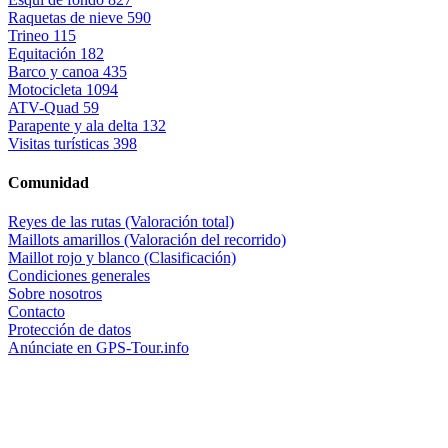
Raquetas de nieve
590
Trineo
115
Equitación
182
Barco y canoa
435
Motocicleta
1094
ATV-Quad
59
Parapente y ala delta
132
Visitas turísticas
398
Comunidad
Reyes de las rutas (Valoración total)
Maillots amarillos (Valoración del recorrido)
Maillot rojo y blanco (Clasificación)
Condiciones generales
Sobre nosotros
Contacto
Protección de datos
Anúnciate en GPS-Tour.info