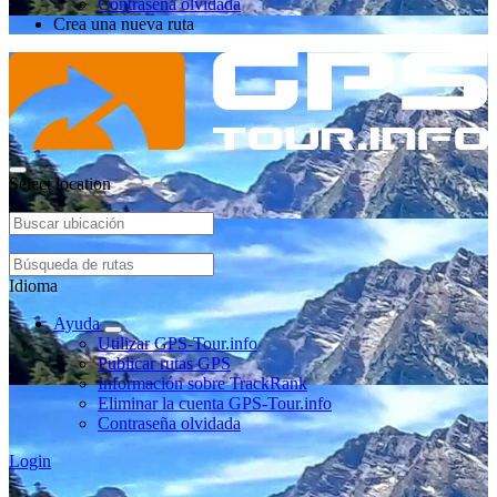
Contraseña olvidada
Crea una nueva ruta
Select location
Idioma
Ayuda
Utilizar GPS-Tour.info
Publicar rutas GPS
Información sobre TrackRank
Eliminar la cuenta GPS-Tour.info
Contraseña olvidada
Login