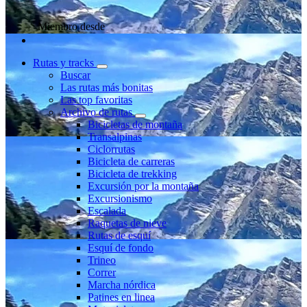
Miembro desde
Rutas y tracks
Buscar
Las rutas más bonitas
Las top favoritas
Archivo de rutas
Bicicletas de montaña
Transalpinas
Ciclorrutas
Bicicleta de carreras
Bicicleta de trekking
Excursión por la montaña
Excursionismo
Escalada
Raquetas de nieve
Rutas de esquí
Esquí de fondo
Trineo
Correr
Marcha nórdica
Patines en linea