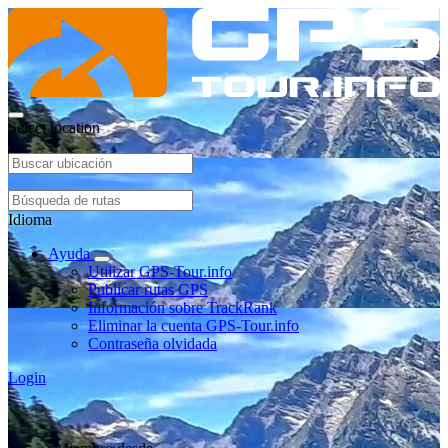
Select location
Idioma
Ayuda
Utilizar GPS-Tour.info
Publicar rutas GPS
Información sobre TrackRank
Eliminar la cuenta GPS-Tour.info
Contraseña olvidada
Login