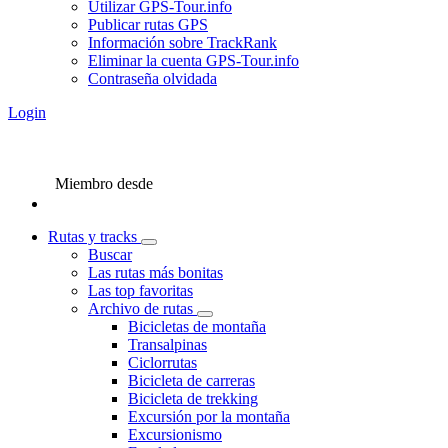
Utilizar GPS-Tour.info
Publicar rutas GPS
Información sobre TrackRank
Eliminar la cuenta GPS-Tour.info
Contraseña olvidada
Login
Miembro desde
Rutas y tracks
Buscar
Las rutas más bonitas
Las top favoritas
Archivo de rutas
Bicicletas de montaña
Transalpinas
Ciclorrutas
Bicicleta de carreras
Bicicleta de trekking
Excursión por la montaña
Excursionismo