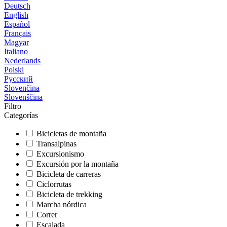
Deutsch
English
Español
Français
Magyar
Italiano
Nederlands
Polski
Русский
Slovenčina
Slovenščina
Filtro
Categorías
Bicicletas de montaña
Transalpinas
Excursionismo
Excursión por la montaña
Bicicleta de carreras
Ciclorrutas
Bicicleta de trekking
Marcha nórdica
Correr
Escalada