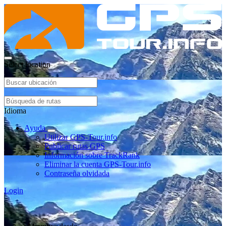
Select location
Idioma
Ayuda
Utilizar GPS-Tour.info
Publicar rutas GPS
Información sobre TrackRank
Eliminar la cuenta GPS-Tour.info
Contraseña olvidada
Login