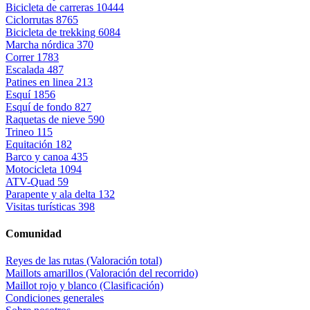
Bicicleta de carreras
10444
Ciclorrutas
8765
Bicicleta de trekking
6084
Marcha nórdica
370
Correr
1783
Escalada
487
Patines en linea
213
Esquí
1856
Esquí de fondo
827
Raquetas de nieve
590
Trineo
115
Equitación
182
Barco y canoa
435
Motocicleta
1094
ATV-Quad
59
Parapente y ala delta
132
Visitas turísticas
398
Comunidad
Reyes de las rutas (Valoración total)
Maillots amarillos (Valoración del recorrido)
Maillot rojo y blanco (Clasificación)
Condiciones generales