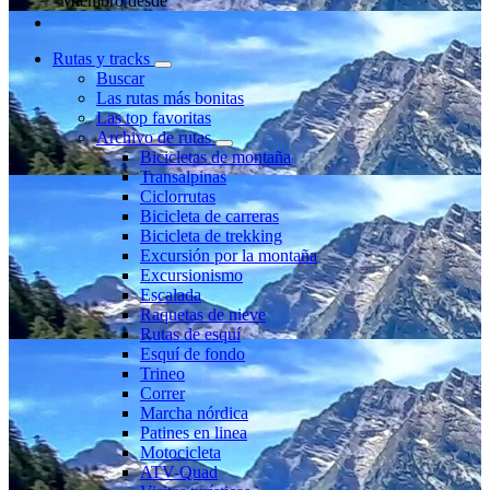
Miembro desde
Rutas y tracks
Buscar
Las rutas más bonitas
Las top favoritas
Archivo de rutas
Bicicletas de montaña
Transalpinas
Ciclorrutas
Bicicleta de carreras
Bicicleta de trekking
Excursión por la montaña
Excursionismo
Escalada
Raquetas de nieve
Rutas de esquí
Esquí de fondo
Trineo
Correr
Marcha nórdica
Patines en linea
Motocicleta
ATV-Quad