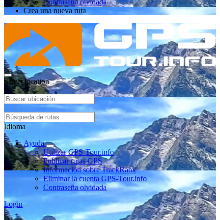
Contraseña olvidada
Crea una nueva ruta
Select location
Idioma
Ayuda
Utilizar GPS-Tour.info
Publicar rutas GPS
Información sobre TrackRank
Eliminar la cuenta GPS-Tour.info
Contraseña olvidada
Login