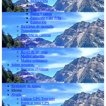
Motocicleta
ATV-Quad
Visitas turísticas
Barco y canoa
Parapente y ala delta
Equitación
Bicicletas de montaña
Transalpinas
Bicicleta de carreras
Excursionismo
Ciclorrutas
Comunidad
Reyes de las rutas
Maillot amarillo
Maillot rojiblanco
Sobre nosotros
Nuestros objetivos
Contacto
Aviso legal
Regístrate de nuevo
Idioma
Ayuda
Utilizar GPS-Tour.info
Publicar rutas GPS