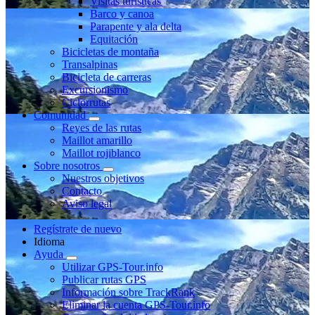
Visitas turísticas
Barco y canoa
Parapente y ala delta
Equitación
Bicicletas de montaña
Transalpinas
Bicicleta de carreras
Excursionismo
Ciclorrutas
Comunidad
Reyes de las rutas
Maillot amarillo
Maillot rojiblanco
Sobre nosotros
Nuestros objetivos
Contacto
Aviso legal
Regístrate de nuevo
Idioma
Ayuda
Utilizar GPS-Tour.info
Publicar rutas GPS
Información sobre TrackRank
Eliminar la cuenta GPS-Tour.info