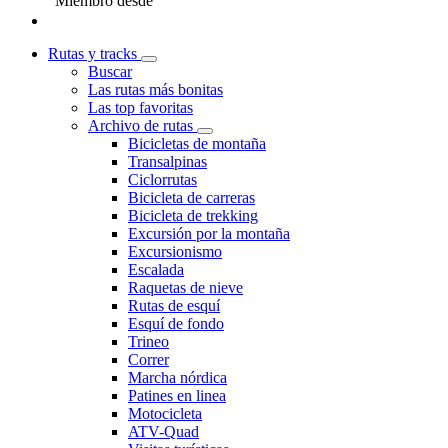
Miembro desde
Rutas y tracks
Buscar
Las rutas más bonitas
Las top favoritas
Archivo de rutas
Bicicletas de montaña
Transalpinas
Ciclorrutas
Bicicleta de carreras
Bicicleta de trekking
Excursión por la montaña
Excursionismo
Escalada
Raquetas de nieve
Rutas de esquí
Esquí de fondo
Trineo
Correr
Marcha nórdica
Patines en linea
Motocicleta
ATV-Quad