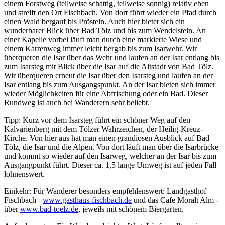
einem Forstweg (teilweise schattig, teilweise sonnig) relativ eben
und streift den Ort Fischbach. Von dort führt wieder ein Pfad durch
einen Wald bergauf bis Prösteln. Auch hier bietet sich ein
wunderbarer Blick über Bad Tölz und bis zum Wendelstein. An
einer Kapelle vorbei läuft man durch eine markierte Wiese und
einem Karrenweg immer leicht bergab bis zum Isarwehr. Wir
überqueren die Isar über das Wehr und laufen an der Isar entlang bis
zum Isarsteg mit Blick über die Isar auf die Altstadt von Bad Tölz.
Wir überqueren erneut die Isar über den Isarsteg und laufen an der
Isar entlang bis zum Ausgangspunkt. An der Isar bieten sich immer
wieder Möglichkeiten für eine Abfrischung oder ein Bad. Dieser
Rundweg ist auch bei Wanderern sehr beliebt.
Tipp: Kurz vor dem Isarsteg führt ein schöner Weg auf den
Kalvarienberg mit dem Tölzer Wahrzeichen, der Heilig-Kreuz-
Kirche. Von hier aus hat man einen grandiosen Ausblick auf Bad
Tölz, die Isar und die Alpen. Von dort läuft man über die Isarbrücke
und kommt so wieder auf den Isarweg, welcher an der Isar bis zum
Ausgangpunkt führt. Dieser ca. 1,5 lange Umweg ist auf jeden Fall
lohnenswert.
Einkehr: Für Wanderer besonders empfehlenswert: Landgasthof
Fischbach -
www.gasthaus-fischbach.de
und das Cafe Moralt Alm -
über
www.bad-toelz.de
, jeweils mit schönem Biergarten.