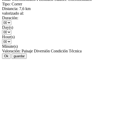
Tipo:
Correr
Distancia:
7,6 km
valorizado al:
Duración:
Day(s)
Hour(s)
Minute(s)
Valoración:
Paisaje
Diversión
Condición
Técnica
Ok
guardar