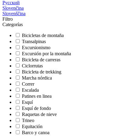
Русский
Slovenčina
Slovenščina
Filtro
Categorías
Bicicletas de montaña
Transalpinas
Excursionismo
Excursión por la montaña
Bicicleta de carreras
Ciclorrutas
Bicicleta de trekking
Marcha nórdica
Correr
Escalada
Patines en linea
Esquí
Esquí de fondo
Raquetas de nieve
Trineo
Equitación
Barco y canoa