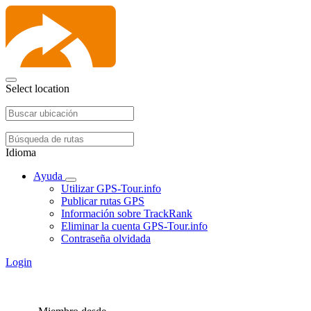
Select location
Idioma
Ayuda
Utilizar GPS-Tour.info
Publicar rutas GPS
Información sobre TrackRank
Eliminar la cuenta GPS-Tour.info
Contraseña olvidada
Login