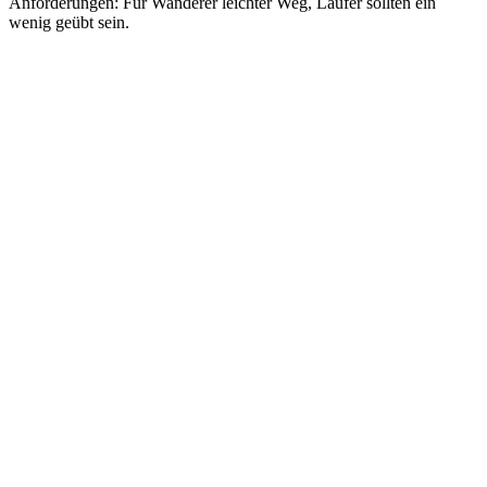
Anforderungen: Für Wanderer leichter Weg, Läufer sollten ein
wenig geübt sein.