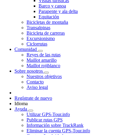
Visitas turísticas
Barco y canoa
Parapente y ala delta
Equitación
Bicicletas de montaña
Transalpinas
Bicicleta de carreras
Excursionismo
Ciclorrutas
Comunidad
Reyes de las rutas
Maillot amarillo
Maillot rojiblanco
Sobre nosotros
Nuestros objetivos
Contacto
Aviso legal
Regístrate de nuevo
Idioma
Ayuda
Utilizar GPS-Tour.info
Publicar rutas GPS
Información sobre TrackRank
Eliminar la cuenta GPS-Tour.info