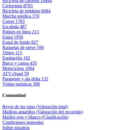
Bicicleta de carreras
10444
Ciclorrutas
8765
Bicicleta de trekking
6084
Marcha nórdica
370
Correr
1783
Escalada
487
Patines en linea
213
Esquí
1856
Esquí de fondo
827
Raquetas de nieve
590
Trineo
115
Equitación
182
Barco y canoa
435
Motocicleta
1094
ATV-Quad
59
Parapente y ala delta
132
Visitas turísticas
398
Comunidad
Reyes de las rutas (Valoración total)
Maillots amarillos (Valoración del recorrido)
Maillot rojo y blanco (Clasificación)
Condiciones generales
Sobre nosotros