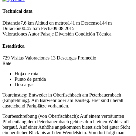
Technical data
Distancia
7,6 km
Altitud en metros
141 m
Descenso
144 m
Duración
00:45 h:m
Fecha
09.08.2015
Valoraciones
Autor
Paisaje
Diversión
Condición
Técnica
Estadística
729 Visitas
Valoraciones
13 Descargas
Promedio
Rate
Hoja de ruta
Punto de partida
Descargas
Toureinstieg: Entweder in Oberfischbach am Peterbauernbach
(Empfehlung). Am Isarwehr oder am Isarsteg. Hier sind überall
ausreichend Parkplätze vorhanden.
Tourbeschreibung (von Oberfischbach): Auf einem verträumten
Pfad entlang dem Peterbauernbach geht es durch einen Wald sanft
bergauf. Auf einer Anhöhe angekommen bietet sich bei guter Sicht
ein herrlicher Blick bis auf den Wendelstein. Von dort folgt man