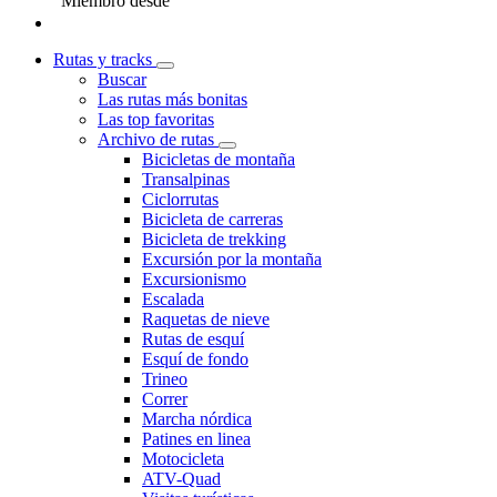
Miembro desde
Rutas y tracks
Buscar
Las rutas más bonitas
Las top favoritas
Archivo de rutas
Bicicletas de montaña
Transalpinas
Ciclorrutas
Bicicleta de carreras
Bicicleta de trekking
Excursión por la montaña
Excursionismo
Escalada
Raquetas de nieve
Rutas de esquí
Esquí de fondo
Trineo
Correr
Marcha nórdica
Patines en linea
Motocicleta
ATV-Quad