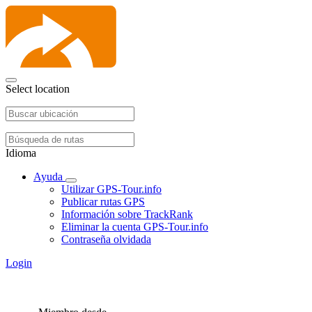
Select location
Idioma
Ayuda
Utilizar GPS-Tour.info
Publicar rutas GPS
Información sobre TrackRank
Eliminar la cuenta GPS-Tour.info
Contraseña olvidada
Login