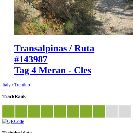
Transalpinas / Ruta
#143987
Tag 4 Meran - Cles
Italy
/
Trentino
TrackRank
Technical data