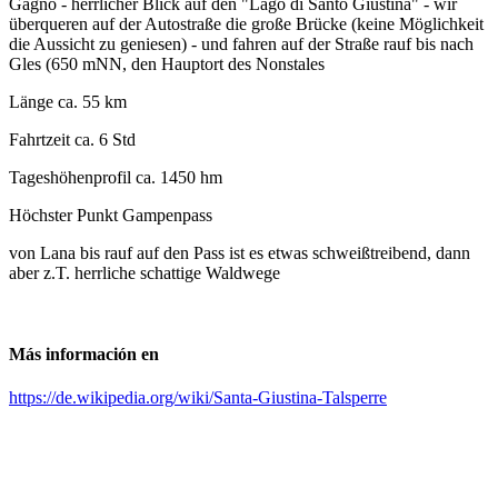
Gagno - herrlicher Blick auf den "Lago di Santo Giustina" - wir
überqueren auf der Autostraße die große Brücke (keine Möglichkeit
die Aussicht zu geniesen) - und fahren auf der Straße rauf bis nach
Gles (650 mNN, den Hauptort des Nonstales
Länge ca. 55 km
Fahrtzeit ca. 6 Std
Tageshöhenprofil ca. 1450 hm
Höchster Punkt Gampenpass
von Lana bis rauf auf den Pass ist es etwas schweißtreibend, dann
aber z.T. herrliche schattige Waldwege
Más información en
https://de.wikipedia.org/wiki/Santa-Giustina-Talsperre