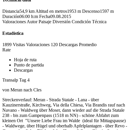
Distancia
54,9 km
Altitud en metros
1953 m
Descenso
1597 m
Duración
06:00 h:m
Fecha
09.08.2015
Valoraciones
Autor
Paisaje
Diversión
Condición
Técnica
Estadística
1899 Visitas
Valoraciones
120 Descargas
Promedio
Rate
Hoja de ruta
Punto de partida
Descargas
Transalp Tag 4
von Meran nach Cles
Streckenverlauf: Meran - Strada Statale - Lana - über
Kauzinerstraße, Kirchweg, Via della Chiesa, Via Brandis rauf nach
Navano - Waldweg über Moser, dann wieder auf die Strada Statale
238 - bis zum Gampenpass (1518 m NN) - schöne Abfahrt zum
kleinen Ort "Unsere Liebe Frau im Walde (ideal für Mittagspause)
- Waldwege, über Hügel und oberhalb Apfelplantagen - über Revo -