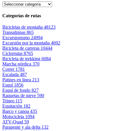
Categorías de rutas
Bicicletas de montaña
48123
Transalpinas
865
Excursionismo
24994
Excursión por la montaña
4692
Bicicleta de carreras
10444
Ciclorrutas
8765
Bicicleta de trekking
6084
Marcha nórdica
370
Correr
1781
Escalada
487
Patines en linea
213
Esquí
1856
Esquí de fondo
827
Raquetas de nieve
590
Trineo
115
Equitación
182
Barco y canoa
435
Motocicleta
1094
ATV-Quad
59
Parapente y ala delta
132