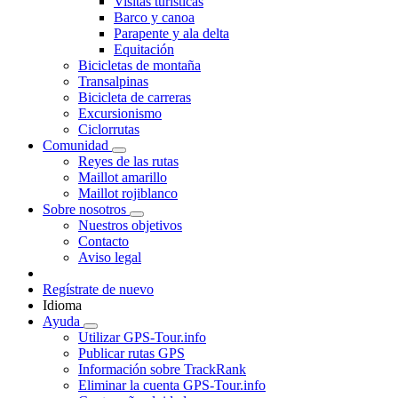
Visitas turísticas
Barco y canoa
Parapente y ala delta
Equitación
Bicicletas de montaña
Transalpinas
Bicicleta de carreras
Excursionismo
Ciclorrutas
Comunidad
Reyes de las rutas
Maillot amarillo
Maillot rojiblanco
Sobre nosotros
Nuestros objetivos
Contacto
Aviso legal
Regístrate de nuevo
Idioma
Ayuda
Utilizar GPS-Tour.info
Publicar rutas GPS
Información sobre TrackRank
Eliminar la cuenta GPS-Tour.info