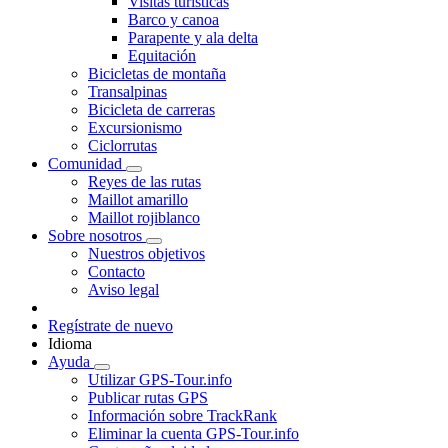
Visitas turísticas
Barco y canoa
Parapente y ala delta
Equitación
Bicicletas de montaña
Transalpinas
Bicicleta de carreras
Excursionismo
Ciclorrutas
Comunidad
Reyes de las rutas
Maillot amarillo
Maillot rojiblanco
Sobre nosotros
Nuestros objetivos
Contacto
Aviso legal
Regístrate de nuevo
Idioma
Ayuda
Utilizar GPS-Tour.info
Publicar rutas GPS
Información sobre TrackRank
Eliminar la cuenta GPS-Tour.info