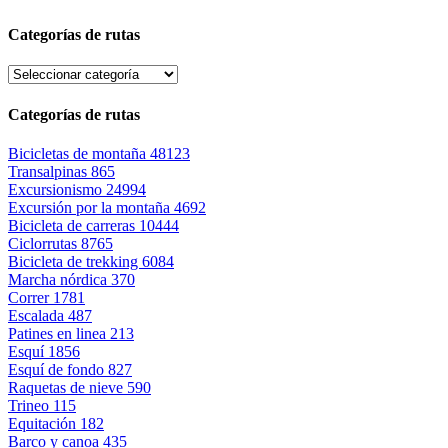
Categorías de rutas
Categorías de rutas
Bicicletas de montaña
48123
Transalpinas
865
Excursionismo
24994
Excursión por la montaña
4692
Bicicleta de carreras
10444
Ciclorrutas
8765
Bicicleta de trekking
6084
Marcha nórdica
370
Correr
1781
Escalada
487
Patines en linea
213
Esquí
1856
Esquí de fondo
827
Raquetas de nieve
590
Trineo
115
Equitación
182
Barco y canoa
435