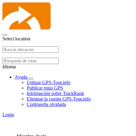
Select location
Idioma
Ayuda
Utilizar GPS-Tour.info
Publicar rutas GPS
Información sobre TrackRank
Eliminar la cuenta GPS-Tour.info
Contraseña olvidada
Login