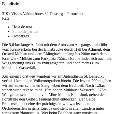
Estadística
3191 Visitas
Valoraciones
32 Descargas
Promedio
Rate
Hoja de ruta
Punto de partida
Descargas
Die 5,6 km lange Anfahrt mit dem Auto zum Ausgangspunkt führt
vom Kreisverkehr bei der Ennsbrücke durch Hall bei Admont, dem
Ortsteil Mühlau und dem Eßlingbach entlang bis 200m nach dem
Kraftwerk Mühlau zum Parkplatz 755m. Dort befindet sich auch die
Weggabelung links zum Pyhrgasgatterl und eben rechts zum
Mühlauer Wasserfall.
Auf einem Forstweg wandern wir am Jugendheim St. Benedikt
vorbei 1 km in den Volkernotgraben hinein. Die letzten 200m gehen
wir auf einem schmalen Steig neben dem Bachbett. Nach 1,2km
stehen wir direkt beim ca. 15m hohen Mühlauer Wasserfall 875m.
Wer genau schaut, kann von Mitte Mai bis Ende Juni, neben der
Fortstraße den Gelben Frauenschuh entdecken. Der Gelbe
Frauenschuh ist eine der prächtigsten wildwachsenden
Orchideenarten in ganz Europa und steht in allen Ländern unter
strengstem Naturschutz. Wer beim Bachbett ganz vorsichtig