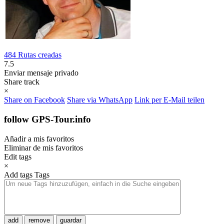
484 Rutas creadas
7.5
Enviar mensaje privado
Share track
×
Share on Facebook
Share via WhatsApp
Link per E-Mail teilen
follow GPS-Tour.info
Añadir a mis favoritos
Eliminar de mis favoritos
Edit tags
×
Add tags
Tags
add
remove
guardar