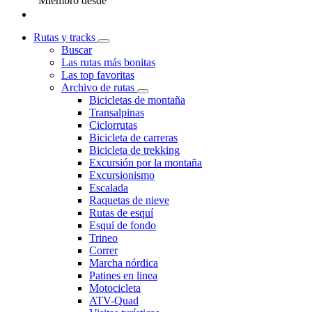
Miembro desde
Rutas y tracks
Buscar
Las rutas más bonitas
Las top favoritas
Archivo de rutas
Bicicletas de montaña
Transalpinas
Ciclorrutas
Bicicleta de carreras
Bicicleta de trekking
Excursión por la montaña
Excursionismo
Escalada
Raquetas de nieve
Rutas de esquí
Esquí de fondo
Trineo
Correr
Marcha nórdica
Patines en linea
Motocicleta
ATV-Quad