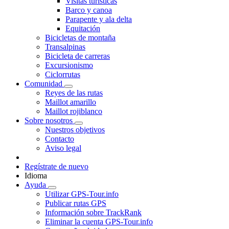
Visitas turísticas
Barco y canoa
Parapente y ala delta
Equitación
Bicicletas de montaña
Transalpinas
Bicicleta de carreras
Excursionismo
Ciclorrutas
Comunidad
Reyes de las rutas
Maillot amarillo
Maillot rojiblanco
Sobre nosotros
Nuestros objetivos
Contacto
Aviso legal
Regístrate de nuevo
Idioma
Ayuda
Utilizar GPS-Tour.info
Publicar rutas GPS
Información sobre TrackRank
Eliminar la cuenta GPS-Tour.info