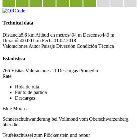
Technical data
Distancia
8,6 km
Altitud en metros
494 m
Descenso
449 m
Duración
00:00 h:m
Fecha
01.02.2018
Valoraciones
Autor
Paisaje
Diversión
Condición
Técnica
Estadística
766 Visitas
Valoraciones
11 Descargas
Promedio
Rate
Hoja de ruta
Punto de partida
Descargas
Blue Moon ..
Schneeschuhwanderung bei Vollmond vom Oberschwarzenberg
über die
Teufelsschüssel zum Plöckenstein und retour