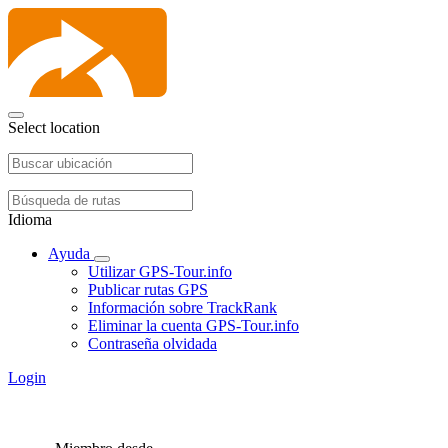
Select location
Idioma
Ayuda
Utilizar GPS-Tour.info
Publicar rutas GPS
Información sobre TrackRank
Eliminar la cuenta GPS-Tour.info
Contraseña olvidada
Login