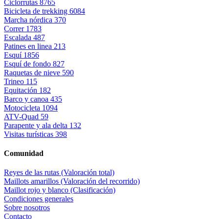
Ciclorrutas
8765
Bicicleta de trekking
6084
Marcha nórdica
370
Correr
1783
Escalada
487
Patines en linea
213
Esquí
1856
Esquí de fondo
827
Raquetas de nieve
590
Trineo
115
Equitación
182
Barco y canoa
435
Motocicleta
1094
ATV-Quad
59
Parapente y ala delta
132
Visitas turísticas
398
Comunidad
Reyes de las rutas (Valoración total)
Maillots amarillos (Valoración del recorrido)
Maillot rojo y blanco (Clasificación)
Condiciones generales
Sobre nosotros
Contacto