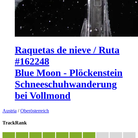
Raquetas de nieve / Ruta
#162248
Blue Moon - Plöckenstein
Schneeschuhwanderung
bei Vollmond
Austria
/
Oberösterreich
TrackRank