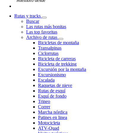
Miembro desde
Rutas y tracks
Buscar
Las rutas más bonitas
Las top favoritas
Archivo de rutas
Bicicletas de montaña
Transalpinas
Ciclorrutas
Bicicleta de carreras
Bicicleta de trekking
Excursión por la montaña
Excursionismo
Escalada
Raquetas de nieve
Rutas de esquí
Esquí de fondo
Trineo
Correr
Marcha nórdica
Patines en linea
Motocicleta
ATV-Quad