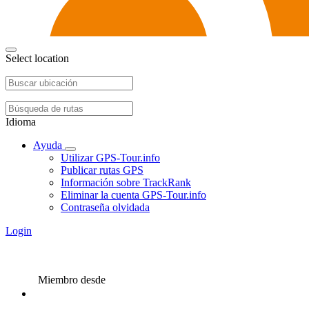
Select location
Idioma
Ayuda
Utilizar GPS-Tour.info
Publicar rutas GPS
Información sobre TrackRank
Eliminar la cuenta GPS-Tour.info
Contraseña olvidada
Login
Miembro desde