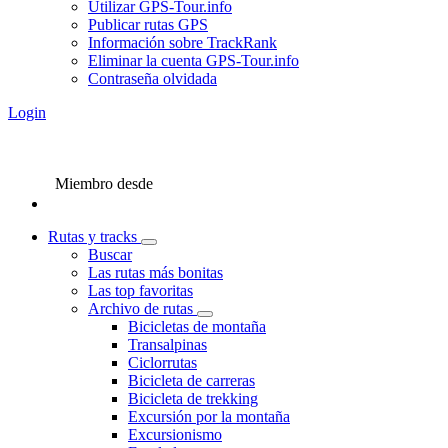
Utilizar GPS-Tour.info
Publicar rutas GPS
Información sobre TrackRank
Eliminar la cuenta GPS-Tour.info
Contraseña olvidada
Login
Miembro desde
Rutas y tracks
Buscar
Las rutas más bonitas
Las top favoritas
Archivo de rutas
Bicicletas de montaña
Transalpinas
Ciclorrutas
Bicicleta de carreras
Bicicleta de trekking
Excursión por la montaña
Excursionismo