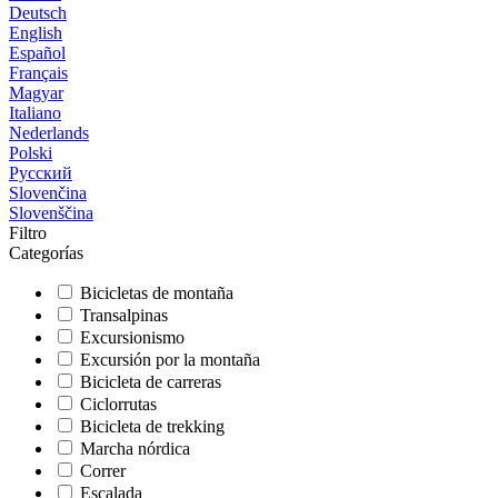
Deutsch
English
Español
Français
Magyar
Italiano
Nederlands
Polski
Русский
Slovenčina
Slovenščina
Filtro
Categorías
Bicicletas de montaña
Transalpinas
Excursionismo
Excursión por la montaña
Bicicleta de carreras
Ciclorrutas
Bicicleta de trekking
Marcha nórdica
Correr
Escalada