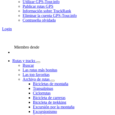
Utilizar GPS-Tour.info
Publicar rutas GPS
Información sobre TrackRank
Eliminar la cuenta GPS-Tour.info
Contraseña olvidada
Login
Miembro desde
Rutas y tracks
Buscar
Las rutas más bonitas
Las top favoritas
Archivo de rutas
Bicicletas de montaña
Transalpinas
Ciclorrutas
Bicicleta de carreras
Bicicleta de trekking
Excursión por la montaña
Excursionismo