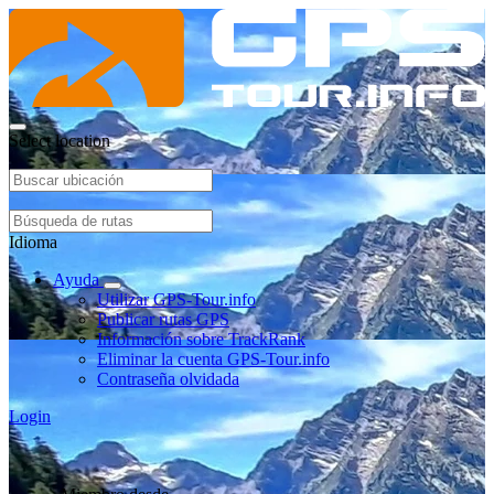
Select location
Idioma
Ayuda
Utilizar GPS-Tour.info
Publicar rutas GPS
Información sobre TrackRank
Eliminar la cuenta GPS-Tour.info
Contraseña olvidada
Login