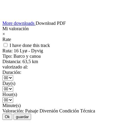
More downloads
Download PDF
Mi valoración
×
Rate
I have done this track
Ruta:
16 Lyø - Dyvig
Tipo:
Barco y canoa
Distancia:
63,5 km
valorizado al:
Duración:
Day(s)
Hour(s)
Minute(s)
Valoración:
Paisaje
Diversión
Condición
Técnica
Ok
guardar