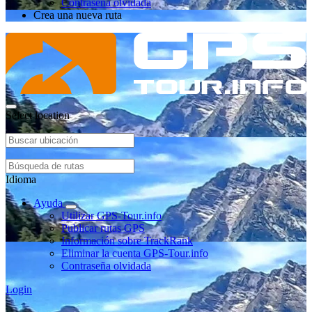
Contraseña olvidada
Crea una nueva ruta
Select location
Idioma
Ayuda
Utilizar GPS-Tour.info
Publicar rutas GPS
Información sobre TrackRank
Eliminar la cuenta GPS-Tour.info
Contraseña olvidada
Login