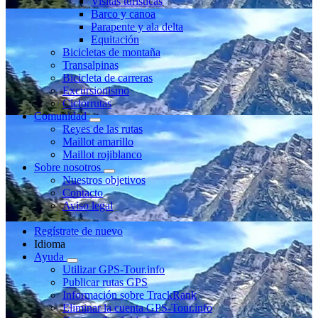
Visitas turísticas
Barco y canoa
Parapente y ala delta
Equitación
Bicicletas de montaña
Transalpinas
Bicicleta de carreras
Excursionismo
Ciclorrutas
Comunidad
Reyes de las rutas
Maillot amarillo
Maillot rojiblanco
Sobre nosotros
Nuestros objetivos
Contacto
Aviso legal
Regístrate de nuevo
Idioma
Ayuda
Utilizar GPS-Tour.info
Publicar rutas GPS
Información sobre TrackRank
Eliminar la cuenta GPS-Tour.info