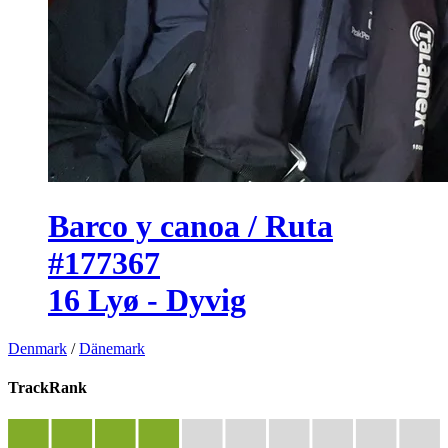
Barco y canoa / Ruta
#177367
16 Lyø - Dyvig
Denmark
/
Dänemark
TrackRank