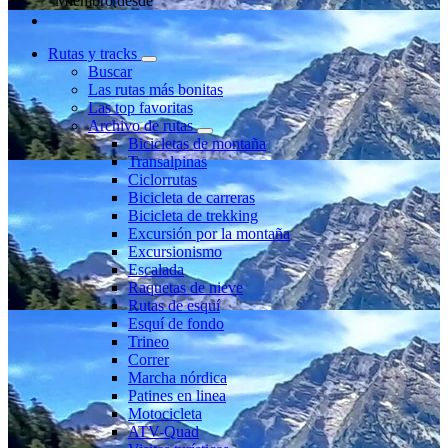
Miembro desde
Rutas y tracks
Buscar
Las rutas más bonitas
Las top favoritas
Archivo de rutas
Bicicletas de montaña
Transalpinas
Ciclorrutas
Bicicleta de carreras
Bicicleta de trekking
Excursión por la montaña
Excursionismo
Escalada
Raquetas de nieve
Rutas de esquí
Esquí de fondo
Trineo
Correr
Marcha nórdica
Patines en linea
Motocicleta
ATV-Quad