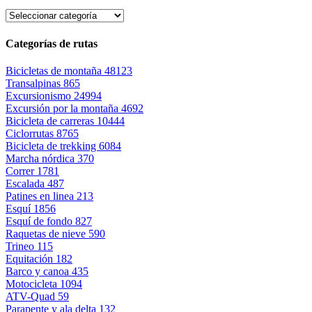
Categorías de rutas
Bicicletas de montaña
48123
Transalpinas
865
Excursionismo
24994
Excursión por la montaña
4692
Bicicleta de carreras
10444
Ciclorrutas
8765
Bicicleta de trekking
6084
Marcha nórdica
370
Correr
1781
Escalada
487
Patines en linea
213
Esquí
1856
Esquí de fondo
827
Raquetas de nieve
590
Trineo
115
Equitación
182
Barco y canoa
435
Motocicleta
1094
ATV-Quad
59
Parapente y ala delta
132