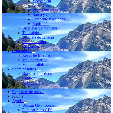
Motocicleta
ATV-Quad
Visitas turísticas
Barco y canoa
Parapente y ala delta
Equitación
Bicicletas de montaña
Transalpinas
Bicicleta de carreras
Excursionismo
Ciclorrutas
Comunidad
Reyes de las rutas
Maillot amarillo
Maillot rojiblanco
Sobre nosotros
Nuestros objetivos
Contacto
Aviso legal
Regístrate de nuevo
Idioma
Ayuda
Utilizar GPS-Tour.info
Publicar rutas GPS