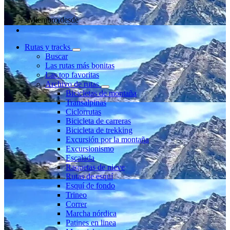
Miembro desde
Rutas y tracks
Buscar
Las rutas más bonitas
Las top favoritas
Archivo de rutas
Bicicletas de montaña
Transalpinas
Ciclorrutas
Bicicleta de carreras
Bicicleta de trekking
Excursión por la montaña
Excursionismo
Escalada
Raquetas de nieve
Rutas de esquí
Esquí de fondo
Trineo
Correr
Marcha nórdica
Patines en linea