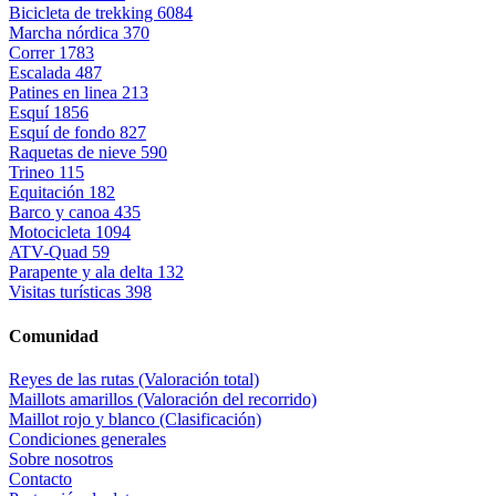
Bicicleta de trekking
6084
Marcha nórdica
370
Correr
1783
Escalada
487
Patines en linea
213
Esquí
1856
Esquí de fondo
827
Raquetas de nieve
590
Trineo
115
Equitación
182
Barco y canoa
435
Motocicleta
1094
ATV-Quad
59
Parapente y ala delta
132
Visitas turísticas
398
Comunidad
Reyes de las rutas (Valoración total)
Maillots amarillos (Valoración del recorrido)
Maillot rojo y blanco (Clasificación)
Condiciones generales
Sobre nosotros
Contacto