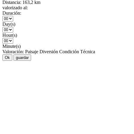
Distancia:
163,2 km
valorizado al:
Duración:
Day(s)
Hour(s)
Minute(s)
Valoración:
Paisaje
Diversión
Condición
Técnica
Ok
guardar