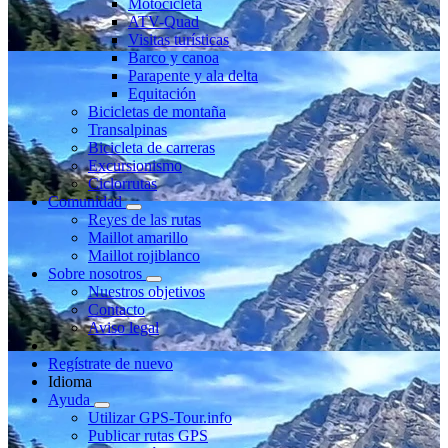
Motocicleta
ATV-Quad
Visitas turísticas
Barco y canoa
Parapente y ala delta
Equitación
Bicicletas de montaña
Transalpinas
Bicicleta de carreras
Excursionismo
Ciclorrutas
Comunidad
Reyes de las rutas
Maillot amarillo
Maillot rojiblanco
Sobre nosotros
Nuestros objetivos
Contacto
Aviso legal
Regístrate de nuevo
Idioma
Ayuda
Utilizar GPS-Tour.info
Publicar rutas GPS