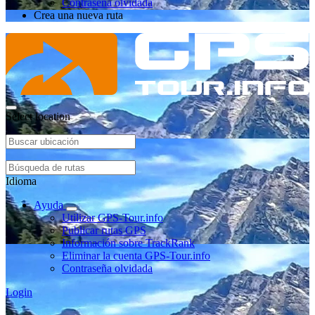
Contraseña olvidada
Crea una nueva ruta
Select location
Idioma
Ayuda
Utilizar GPS-Tour.info
Publicar rutas GPS
Información sobre TrackRank
Eliminar la cuenta GPS-Tour.info
Contraseña olvidada
Login