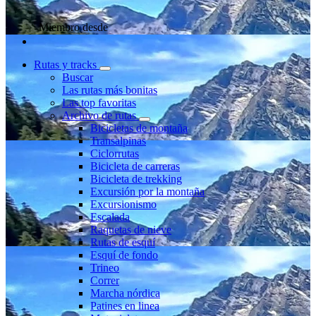
Miembro desde
Rutas y tracks
Buscar
Las rutas más bonitas
Las top favoritas
Archivo de rutas
Bicicletas de montaña
Transalpinas
Ciclorrutas
Bicicleta de carreras
Bicicleta de trekking
Excursión por la montaña
Excursionismo
Escalada
Raquetas de nieve
Rutas de esquí
Esquí de fondo
Trineo
Correr
Marcha nórdica
Patines en linea