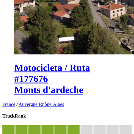
Motocicleta / Ruta
#177676
Monts d'ardeche
France
/
Auvergne-Rhône-Alpes
TrackRank