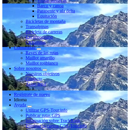
Visitas turísticas
Barco y canoa
Parapente y ala delta
Equitación
Bicicletas de montaña
Transalpinas
Bicicleta de carreras
Excursionismo
Ciclorrutas
Comunidad
Reyes de las rutas
Maillot amarillo
Maillot rojiblanco
Sobre nosotros
Nuestros objetivos
Contacto
Aviso legal
Regístrate de nuevo
Idioma
Ayuda
Utilizar GPS-Tour.info
Publicar rutas GPS
Información sobre TrackRank
Eliminar la cuenta GPS-Tour.info