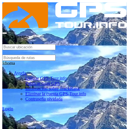
Select location
Idioma
Ayuda
Utilizar GPS-Tour.info
Publicar rutas GPS
Información sobre TrackRank
Eliminar la cuenta GPS-Tour.info
Contraseña olvidada
Login