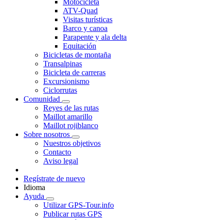
Motocicleta
ATV-Quad
Visitas turísticas
Barco y canoa
Parapente y ala delta
Equitación
Bicicletas de montaña
Transalpinas
Bicicleta de carreras
Excursionismo
Ciclorrutas
Comunidad
Reyes de las rutas
Maillot amarillo
Maillot rojiblanco
Sobre nosotros
Nuestros objetivos
Contacto
Aviso legal
Regístrate de nuevo
Idioma
Ayuda
Utilizar GPS-Tour.info
Publicar rutas GPS