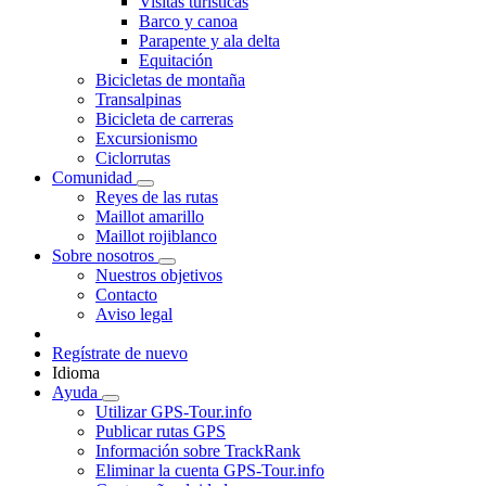
Visitas turísticas
Barco y canoa
Parapente y ala delta
Equitación
Bicicletas de montaña
Transalpinas
Bicicleta de carreras
Excursionismo
Ciclorrutas
Comunidad
Reyes de las rutas
Maillot amarillo
Maillot rojiblanco
Sobre nosotros
Nuestros objetivos
Contacto
Aviso legal
Regístrate de nuevo
Idioma
Ayuda
Utilizar GPS-Tour.info
Publicar rutas GPS
Información sobre TrackRank
Eliminar la cuenta GPS-Tour.info