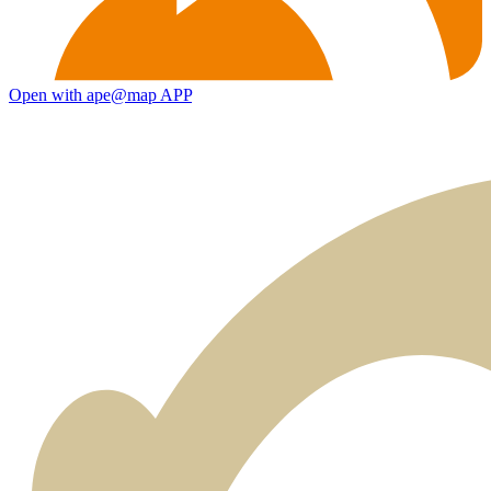
Open with ape@map APP