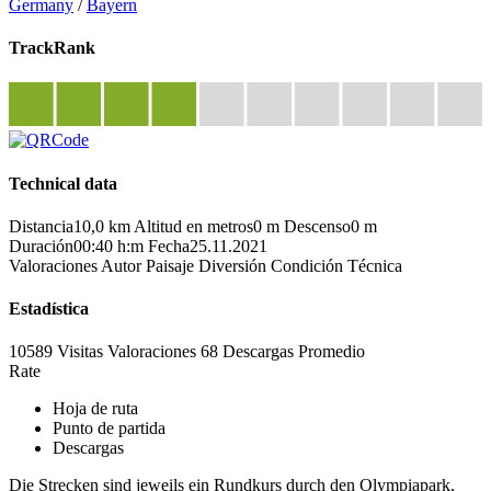
Germany
/
Bayern
TrackRank
Technical data
Distancia
10,0 km
Altitud en metros
0 m
Descenso
0 m
Duración
00:40 h:m
Fecha
25.11.2021
Valoraciones
Autor
Paisaje
Diversión
Condición
Técnica
Estadística
10589 Visitas
Valoraciones
68 Descargas
Promedio
Rate
Hoja de ruta
Punto de partida
Descargas
Die Strecken sind jeweils ein Rundkurs durch den Olympiapark.