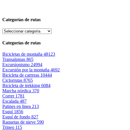
Categorías de rutas
Categorías de rutas
Bicicletas de montaña
48123
Transalpinas
865
Excursionismo
24994
Excursión por la montaña
4692
Bicicleta de carreras
10444
Ciclorrutas
8765
Bicicleta de trekking
6084
Marcha nórdica
370
Correr
1781
Escalada
487
Patines en linea
213
Esquí
1856
Esquí de fondo
827
Raquetas de nieve
590
Trineo
115