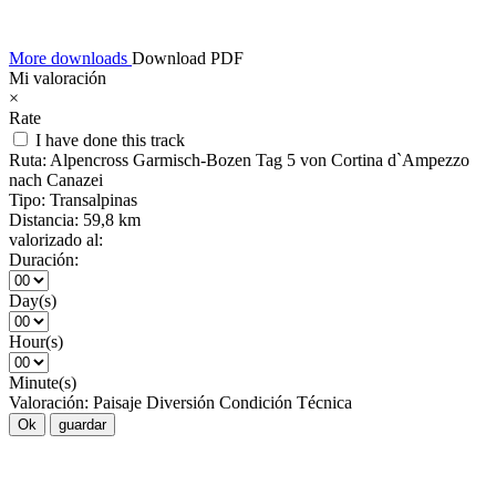
More downloads
Download PDF
Mi valoración
×
Rate
I have done this track
Ruta:
Alpencross Garmisch-Bozen Tag 5 von Cortina d`Ampezzo
nach Canazei
Tipo:
Transalpinas
Distancia:
59,8 km
valorizado al:
Duración:
Day(s)
Hour(s)
Minute(s)
Valoración:
Paisaje
Diversión
Condición
Técnica
Ok
guardar