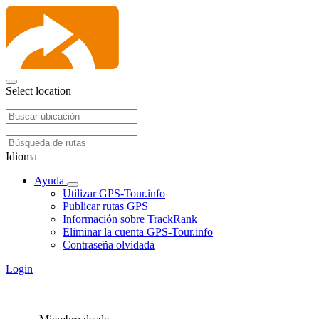
Select location
Idioma
Ayuda
Utilizar GPS-Tour.info
Publicar rutas GPS
Información sobre TrackRank
Eliminar la cuenta GPS-Tour.info
Contraseña olvidada
Login