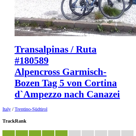
Transalpinas / Ruta
#180589
Alpencross Garmisch-
Bozen Tag 5 von Cortina
d`Ampezzo nach Canazei
Italy
/
Trentino-Südtirol
TrackRank