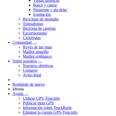
Visitas turísticas
Barco y canoa
Parapente y ala delta
Equitación
Bicicletas de montaña
Transalpinas
Bicicleta de carreras
Excursionismo
Ciclorrutas
Comunidad
Reyes de las rutas
Maillot amarillo
Maillot rojiblanco
Sobre nosotros
Nuestros objetivos
Contacto
Aviso legal
Regístrate de nuevo
Idioma
Ayuda
Utilizar GPS-Tour.info
Publicar rutas GPS
Información sobre TrackRank
Eliminar la cuenta GPS-Tour.info