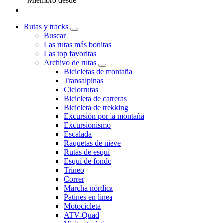
Miembro desde
Rutas y tracks
Buscar
Las rutas más bonitas
Las top favoritas
Archivo de rutas
Bicicletas de montaña
Transalpinas
Ciclorrutas
Bicicleta de carreras
Bicicleta de trekking
Excursión por la montaña
Excursionismo
Escalada
Raquetas de nieve
Rutas de esquí
Esquí de fondo
Trineo
Correr
Marcha nórdica
Patines en linea
Motocicleta
ATV-Quad