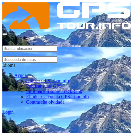
Select location
Idioma
Ayuda
Utilizar GPS-Tour.info
Publicar rutas GPS
Información sobre TrackRank
Eliminar la cuenta GPS-Tour.info
Contraseña olvidada
Login