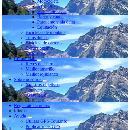
Motocicleta
ATV-Quad
Visitas turísticas
Barco y canoa
Parapente y ala delta
Equitación
Bicicletas de montaña
Transalpinas
Bicicleta de carreras
Excursionismo
Ciclorrutas
Comunidad
Reyes de las rutas
Maillot amarillo
Maillot rojiblanco
Sobre nosotros
Nuestros objetivos
Contacto
Aviso legal
Regístrate de nuevo
Idioma
Ayuda
Utilizar GPS-Tour.info
Publicar rutas GPS