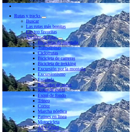
Miembro desde
Rutas y tracks
Buscar
Las rutas más bonitas
Las top favoritas
Archivo de rutas
Bicicletas de montaña
Transalpinas
Ciclorrutas
Bicicleta de carreras
Bicicleta de trekking
Excursión por la montaña
Excursionismo
Escalada
Raquetas de nieve
Rutas de esquí
Esquí de fondo
Trineo
Correr
Marcha nórdica
Patines en linea
Motocicleta
ATV-Quad