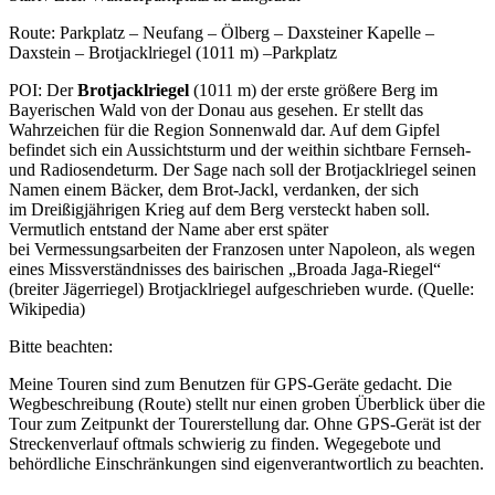
Route: Parkplatz – Neufang – Ölberg – Daxsteiner Kapelle –
Daxstein – Brotjacklriegel (1011 m) –Parkplatz
POI: Der
Brotjacklriegel
(1011 m) der erste größere Berg im
Bayerischen Wald von der Donau aus gesehen. Er stellt das
Wahrzeichen für die Region Sonnenwald dar. Auf dem Gipfel
befindet sich ein Aussichtsturm und der weithin sichtbare Fernseh-
und Radiosendeturm. Der Sage nach soll der Brotjacklriegel seinen
Namen einem Bäcker, dem Brot-Jackl, verdanken, der sich
im Dreißigjährigen Krieg auf dem Berg versteckt haben soll.
Vermutlich entstand der Name aber erst später
bei Vermessungsarbeiten der Franzosen unter Napoleon, als wegen
eines Missverständnisses des bairischen „Broada Jaga-Riegel“
(breiter Jägerriegel) Brotjacklriegel aufgeschrieben wurde. (Quelle:
Wikipedia)
Bitte beachten:
Meine Touren sind zum Benutzen für GPS-Geräte gedacht. Die
Wegbeschreibung (Route) stellt nur einen groben Überblick über die
Tour zum Zeitpunkt der Tourerstellung dar. Ohne GPS-Gerät ist der
Streckenverlauf oftmals schwierig zu finden. Wegegebote und
behördliche Einschränkungen sind eigenverantwortlich zu beachten.