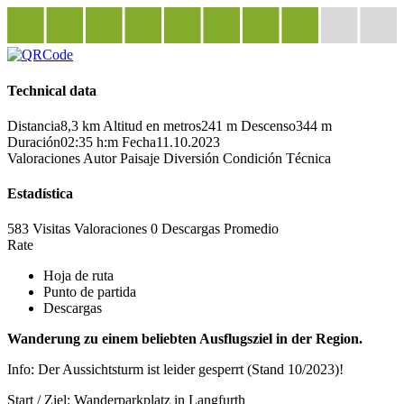
Technical data
Distancia
8,3 km
Altitud en metros
241 m
Descenso
344 m
Duración
02:35 h:m
Fecha
11.10.2023
Valoraciones
Autor
Paisaje
Diversión
Condición
Técnica
Estadística
583 Visitas
Valoraciones
0 Descargas
Promedio
Rate
Hoja de ruta
Punto de partida
Descargas
Wanderung zu einem beliebten Ausflugsziel in der Region.
Info: Der Aussichtsturm ist leider gesperrt (Stand 10/2023)!
Start / Ziel: Wanderparkplatz in Langfurth