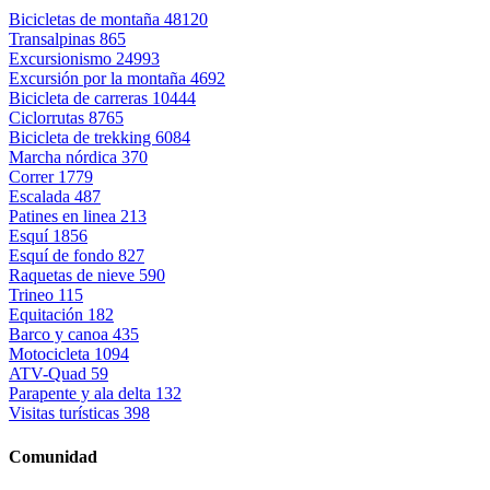
Bicicletas de montaña
48120
Transalpinas
865
Excursionismo
24993
Excursión por la montaña
4692
Bicicleta de carreras
10444
Ciclorrutas
8765
Bicicleta de trekking
6084
Marcha nórdica
370
Correr
1779
Escalada
487
Patines en linea
213
Esquí
1856
Esquí de fondo
827
Raquetas de nieve
590
Trineo
115
Equitación
182
Barco y canoa
435
Motocicleta
1094
ATV-Quad
59
Parapente y ala delta
132
Visitas turísticas
398
Comunidad