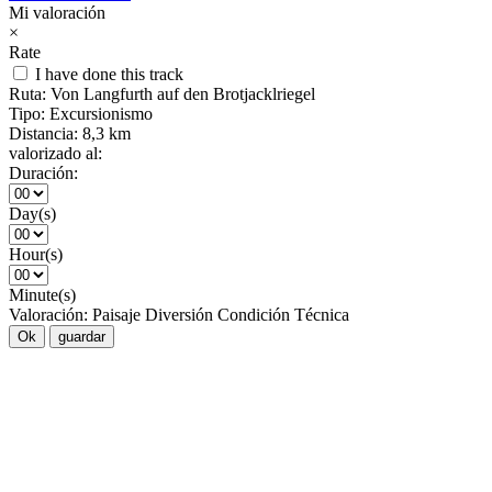
Mi valoración
×
Rate
I have done this track
Ruta:
Von Langfurth auf den Brotjacklriegel
Tipo:
Excursionismo
Distancia:
8,3 km
valorizado al:
Duración:
Day(s)
Hour(s)
Minute(s)
Valoración:
Paisaje
Diversión
Condición
Técnica
Ok
guardar