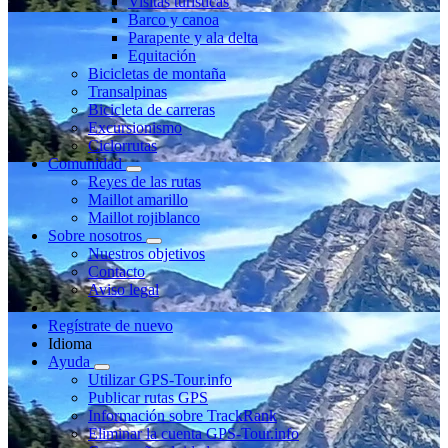
Visitas turísticas
Barco y canoa
Parapente y ala delta
Equitación
Bicicletas de montaña
Transalpinas
Bicicleta de carreras
Excursionismo
Ciclorrutas
Comunidad
Reyes de las rutas
Maillot amarillo
Maillot rojiblanco
Sobre nosotros
Nuestros objetivos
Contacto
Aviso legal
Regístrate de nuevo
Idioma
Ayuda
Utilizar GPS-Tour.info
Publicar rutas GPS
Información sobre TrackRank
Eliminar la cuenta GPS-Tour.info