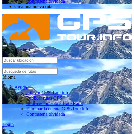
Contraseña olvidada
Crea una nueva ruta
Select location
Idioma
Ayuda
Utilizar GPS-Tour.info
Publicar rutas GPS
Información sobre TrackRank
Eliminar la cuenta GPS-Tour.info
Contraseña olvidada
Login