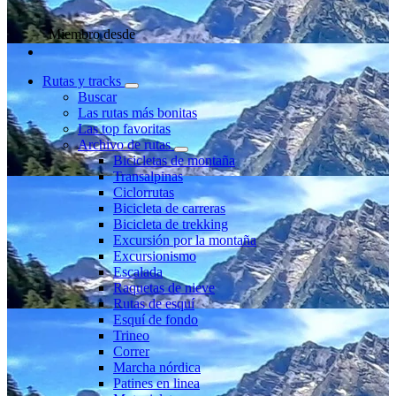
Miembro desde
Rutas y tracks
Buscar
Las rutas más bonitas
Las top favoritas
Archivo de rutas
Bicicletas de montaña
Transalpinas
Ciclorrutas
Bicicleta de carreras
Bicicleta de trekking
Excursión por la montaña
Excursionismo
Escalada
Raquetas de nieve
Rutas de esquí
Esquí de fondo
Trineo
Correr
Marcha nórdica
Patines en linea