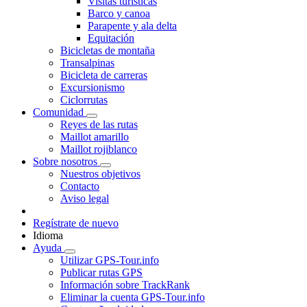
Visitas turísticas
Barco y canoa
Parapente y ala delta
Equitación
Bicicletas de montaña
Transalpinas
Bicicleta de carreras
Excursionismo
Ciclorrutas
Comunidad
Reyes de las rutas
Maillot amarillo
Maillot rojiblanco
Sobre nosotros
Nuestros objetivos
Contacto
Aviso legal
Regístrate de nuevo
Idioma
Ayuda
Utilizar GPS-Tour.info
Publicar rutas GPS
Información sobre TrackRank
Eliminar la cuenta GPS-Tour.info