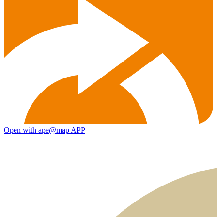
Open with ape@map APP