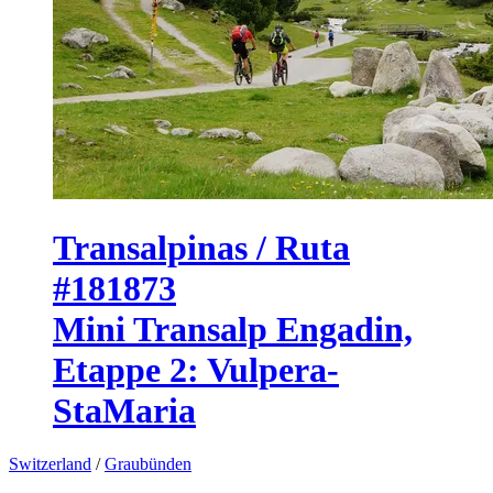
Transalpinas / Ruta
#181873
Mini Transalp Engadin,
Etappe 2: Vulpera-
StaMaria
Switzerland
/
Graubünden