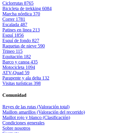
Ciclorrutas
8765
Bicicleta de trekking
6084
Marcha nórdica
370
Correr
1781
Escalada
487
Patines en linea
213
Esquí
1856
Esquí de fondo
827
Raquetas de nieve
590
Trineo
115
Equitación
182
Barco y canoa
435
Motocicleta
1094
ATV-Quad
59
Parapente y ala delta
132
Visitas turísticas
398
Comunidad
Reyes de las rutas (Valoración total)
Maillots amarillos (Valoración del recorrido)
Maillot rojo y blanco (Clasificación)
Condiciones generales
Sobre nosotros