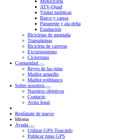
Motocicleta
ATV-Quad
Visitas turísticas
Barco y canoa
Parapente y ala delta
Equitación
Bicicletas de montaña
Transalpinas
Bicicleta de carreras
Excursionismo
Ciclorrutas
Comunidad
Reyes de las rutas
Maillot amarillo
Maillot rojiblanco
Sobre nosotros
Nuestros objetivos
Contacto
Aviso legal
Regístrate de nuevo
Idioma
Ayuda
Utilizar GPS-Tour.info
Publicar rutas GPS