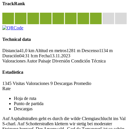
TrackRank
Technical data
Distancia
41,0 km
Altitud en metros
1281 m
Descenso
1134 m
Duración
04:31 h:m
Fecha
13.11.2023
Valoraciones
Autor
Paisaje
Diversión
Condición
Técnica
Estadística
1345 Visitas
Valoraciones
9 Descargas
Promedio
Rate
Hoja de ruta
Punto de partida
Descargas
Auf Asphaltstraßen geht es durch die wilde Clemgiaschlucht ins Val
S-charl. Auf Schotterstraßen klettern wir stetig bei moderater
Steigung bergauf. Der Arvenwald „God da Tamangur“ ist so schön