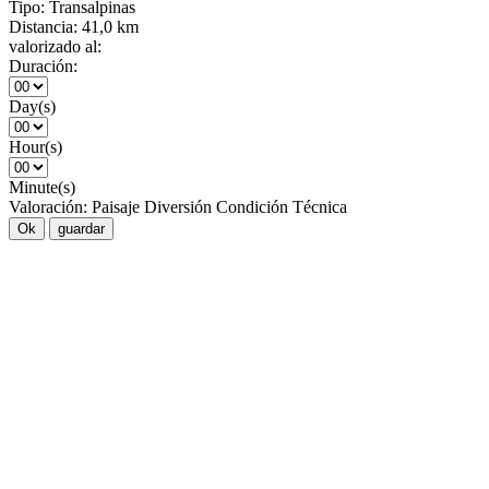
Tipo:
Transalpinas
Distancia:
41,0 km
valorizado al:
Duración:
Day(s)
Hour(s)
Minute(s)
Valoración:
Paisaje
Diversión
Condición
Técnica
Ok
guardar