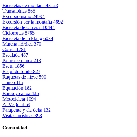
Bicicletas de montaña
48123
Transalpinas
865
Excursionismo
24994
Excursión por la montaña
4692
Bicicleta de carreras
10444
Ciclorrutas
8765
Bicicleta de trekking
6084
Marcha nórdica
370
Correr
1781
Escalada
487
Patines en linea
213
Esquí
1856
Esquí de fondo
827
Raquetas de nieve
590
Trineo
115
Equitación
182
Barco y canoa
435
Motocicleta
1094
ATV-Quad
59
Parapente y ala delta
132
Visitas turísticas
398
Comunidad