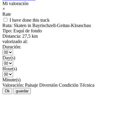
Mi valoración
×
Rate
I have done this track
Ruta:
Skaten in Bayrischzell-Geitau-Kloaschau
Tipo:
Esquí de fondo
Distancia:
27,5 km
valorizado al:
Duración:
Day(s)
Hour(s)
Minute(s)
Valoración:
Paisaje
Diversión
Condición
Técnica
Ok
guardar