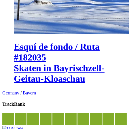
Esquí de fondo / Ruta
#182035
Skaten in Bayrischzell-
Geitau-Kloaschau
Germany
/
Bayern
TrackRank