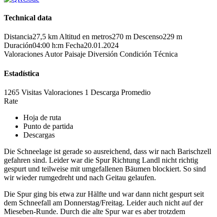
Technical data
Distancia
27,5 km
Altitud en metros
270 m
Descenso
229 m
Duración
04:00 h:m
Fecha
20.01.2024
Valoraciones
Autor
Paisaje
Diversión
Condición
Técnica
Estadística
1265 Visitas
Valoraciones
1 Descarga
Promedio
Rate
Hoja de ruta
Punto de partida
Descargas
Die Schneelage ist gerade so ausreichend, dass wir nach Barischzell
gefahren sind. Leider war die Spur Richtung Landl nicht richtig
gespurt und teilweise mit umgefallenen Bäumen blockiert. So sind
wir wieder rumgedreht und nach Geitau gelaufen.
Die Spur ging bis etwa zur Hälfte und war dann nicht gespurt seit
dem Schneefall am Donnerstag/Freitag. Leider auch nicht auf der
Mieseben-Runde. Durch die alte Spur war es aber trotzdem