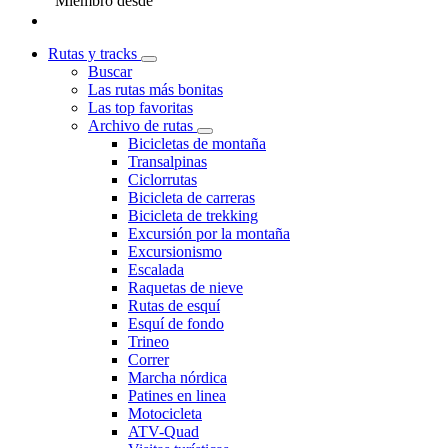
Miembro desde
Rutas y tracks
Buscar
Las rutas más bonitas
Las top favoritas
Archivo de rutas
Bicicletas de montaña
Transalpinas
Ciclorrutas
Bicicleta de carreras
Bicicleta de trekking
Excursión por la montaña
Excursionismo
Escalada
Raquetas de nieve
Rutas de esquí
Esquí de fondo
Trineo
Correr
Marcha nórdica
Patines en linea
Motocicleta
ATV-Quad