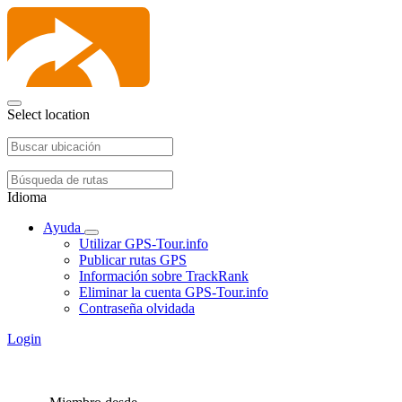
Select location
Idioma
Ayuda
Utilizar GPS-Tour.info
Publicar rutas GPS
Información sobre TrackRank
Eliminar la cuenta GPS-Tour.info
Contraseña olvidada
Login