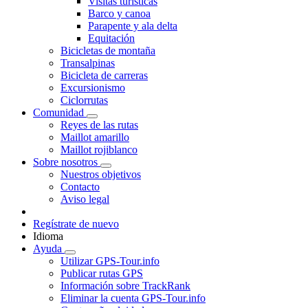
Visitas turísticas
Barco y canoa
Parapente y ala delta
Equitación
Bicicletas de montaña
Transalpinas
Bicicleta de carreras
Excursionismo
Ciclorrutas
Comunidad
Reyes de las rutas
Maillot amarillo
Maillot rojiblanco
Sobre nosotros
Nuestros objetivos
Contacto
Aviso legal
Regístrate de nuevo
Idioma
Ayuda
Utilizar GPS-Tour.info
Publicar rutas GPS
Información sobre TrackRank
Eliminar la cuenta GPS-Tour.info